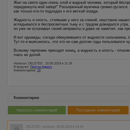
Жил на свете один очень злой и жадный человек, который беспрес
передвинула мой забор!" Разъяренный мужчина громко ругался, 
как только кто-то подходил к его ветхой ограде.
Жадность и злость, стоявшие у него за спиной, неустанно наше
вглядывался в беспросветную тьму и с трудом дожидался утра, 
он уже не осознавал своей неправоты и даже не заметил, как п
И вот однажды, соседи обезумевшего от жадности сельчанина, п
Тут-то и выяснилось, что это он сам долгие годы пользовался ч
Всякому терпению приходит конец, а жадность и злость - плохие
гнать их долой.
Написал: DELETED , 20.05.2019 в 11:19
В форуме:
Притчи Адвего
Комментариев:
20
Комментарии
Написать комментарий
Последние комментарии
DELETED
написал 20.05.2019 в 14:14