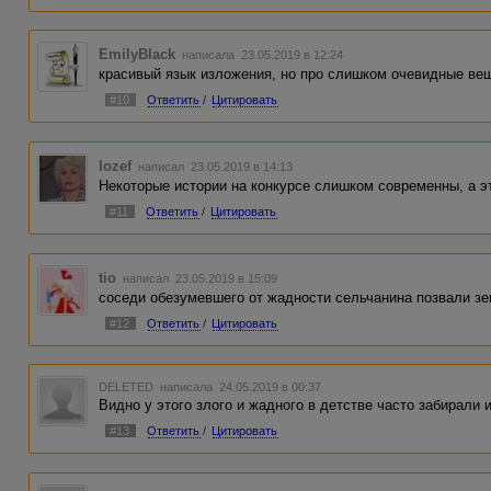
EmilyBlack
написала 23.05.2019 в 12:24
красивый язык изложения, но про слишком очевидные вещ
#10
Ответить
/
Цитировать
Iozef
написал 23.05.2019 в 14:13
Некоторые истории на конкурсе слишком современны, а эт
#11
Ответить
/
Цитировать
tio
написал 23.05.2019 в 15:09
соседи обезумевшего от жадности сельчанина позвали зем
#12
Ответить
/
Цитировать
DELETED
написала 24.05.2019 в 00:37
Видно у этого злого и жадного в детстве часто забирали 
#13
Ответить
/
Цитировать