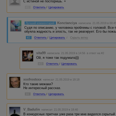
С истиной не поспоришь. +
#1
Ответить
/
Цитировать
Konctanciya
Лучший комментарий
написала 21.05.2019 в 00:4
Судя по описанию, у человека проблемы с головой. Все-
обуяла жадность и злость, так не реагирует. Его бы пожа
#2
Ответить
/
Цитировать
/
Скрыть ветку
vita99
написала 21.05.2019 в 14:56
в ответ на #2
Ой, я тоже так подумала)))
#3
Ответить
/
Цитировать
xxxfrostxxx
написал 21.05.2019 в 18:18
Кто такие межаки?
Не интересный рассказ.
#4
Ответить
/
Цитировать
V_Badulin
написал 21.05.2019 в 18:40
В конкурсных притчах уже раза три мне виделся скрытый 