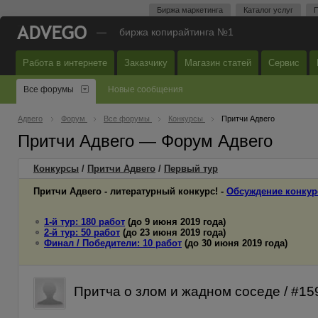
Биржа маркетинга
Каталог услуг
П
—
биржа копирайтинга №1
Работа в интернете
Заказчику
Магазин статей
Сервис
Все форумы
Новые сообщения
Адвего
Форум
Все форумы
Конкурсы
Притчи Адвего
Притчи Адвего — Форум Адвего
Конкурсы
/
Притчи Адвего
/
Первый
тур
Притчи Адвего - литературный конкурс! -
Обсуждение конкур
1-й тур: 180 работ
(до 9 июня 2019 года)
2-й тур: 50 работ
(до 23 июня 2019 года)
Финал / Победители: 10 работ
(до 30 июня 2019 года)
Притча о злом и жадном соседе / #1