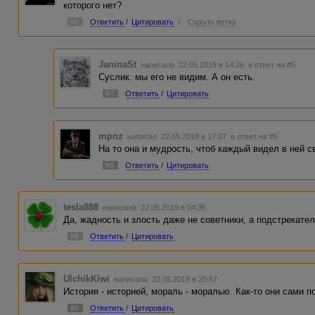
которого нет?
#5
Ответить
/
Цитировать
/
Скрыть ветку
JaninaSt
написала 22.05.2019 в 14:26
в ответ на #5
Суслик. мы его не видим. А он есть.
#7
Ответить
/
Цитировать
mpnz
написал 22.05.2019 в 17:07
в ответ на #5
На то она и мудрость, чтоб каждый видел в ней св
#8
Ответить
/
Цитировать
tesla888
написала 22.05.2019 в 04:35
Да, жадность и злость даже не советники, а подстрекател
#6
Ответить
/
Цитировать
UlchikKiwi
написала 22.05.2019 в 20:57
История - историей, мораль - моралью. Как-то они сами по
#9
Ответить
/
Цитировать