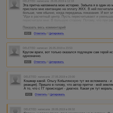
DELETED
написала 26.05.2019 в 12:18
Эта притча напомнила мою историю. Забыла я в один из 
прислали мне квитанцию на оплату ЖКХ. В ней посчитали
больше, чем обычно, когда передаешь показания. И вот зл
"Иди в расчетный центр. Пусть пересчитывают и уменьша
пересчитали мне. В большую сторону. Потому, что при рас
мне пришлось почти на 1000 еще больше заплатить. Такая 
Показать весь комментарий
#14
Ответить
/
Цитировать
DELETED
написал 26.05.2019 в 23:53
Кругом враги, вот только оказался подлецом сам герой и
однозначно.
#15
Ответить
/
Цитировать
DELETED
написала 27.05.2019 в 23:00
Кошмар какой. Ольгу Кобылянскую тут же вспомнила - и
реакция). Пришло в голову, что автор притчи - мой земля
А то, что с ГГ происходит - диагноз. Какая уж тут мораль.
#16
Ответить
/
Цитировать
DELETED
написала 28.05.2019 в 09:32