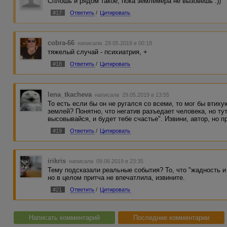
Сплошь и рядом такое, пока землемера не вызовешь :))
#17
Ответить
/
Цитировать
cobra-66
написала 29.05.2019 в 00:18
тяжелый случай - психиатрия, +
#18
Ответить
/
Цитировать
lena_tkacheva
написала 29.05.2019 в 13:55
То есть если бы он не ругался со всеми, то мог бы вти
землей? Понятно, что негатив разъедает человека, но ту
высовывайся, и будет тебе счастье". Извини, автор, но 
#19
Ответить
/
Цитировать
irikris
написала 09.06.2019 в 23:35
Тему подсказали реальные события? То, что "жадность и 
но в целом притча не впечатлила, извините.
#21
Ответить
/
Цитировать
Написать комментарий
Последние комментарии