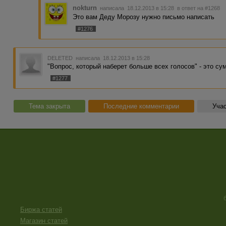
nokturn
написала 18.12.2013 в 15:28
в ответ на #1268
Это вам Деду Морозу нужно письмо написать
#1276
DELETED
написала 18.12.2013 в 15:28
"Вопрос, который наберет больше всех голосов" - это сум
#1277
Тема закрыта
Последние комментарии
Учас
Биржа статей
Магазин статей