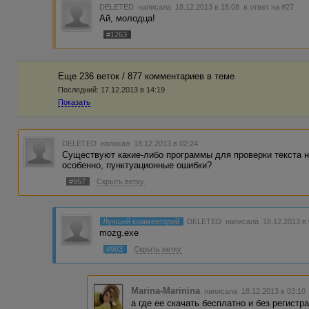
DELETED
написала 18.12.2013 в 15:08
в ответ на #27
Ай, молодца!
#1263
Еще 236 веток / 877 комментариев в темe
Последний:
17.12.2013 в 14:19
Показать
DELETED
написал 18.12.2013 в 02:24
Существуют какие-либо программы для проверки текста н
особенно, пунктуационные ошибки?
#957
Скрыть ветку
Лучший комментарий
DELETED
написала 18.12.2013 в
mozg.exe
#963
Скрыть ветку
Marina-Marinina
написала 18.12.2013 в 03:1
а где ее скачать бесплатно и без регистр