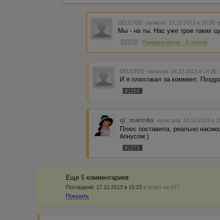
DELETED
написал 17.12.2013 в 18:30
Мы - на ты. Нас уже трое таких щ
#162
Показать ветку - 2 ответа
DELETED
написал 18.12.2013 в 14:36
И я плюсовал за коммент. Поздр
#1254
ql_marinka
написала 18.12.2013 в 
Плюс поставила, реально насме
бонусом:)
#1273
Еще 5 комментариев
Последний:
17.12.2013 в 15:23
в ответ на #27
Показать