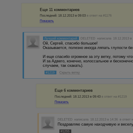
Еще 11 комментариев
Последний:
18.12.2013 в 09:03
в ответ на #1176
Показать
Лучший комментарий
DELETED
написала 18.12.2013 в
Ой, Сергей, спасибо большое!
Оказывается, полезно иногда ляпать глупости бе
И еще спасибо огромное за эту ветку, потому что
И за Адвего, конечно, колоссальное и бесконечн
случаем, так скакать).
#1219
Скрыть ветку
Еще 6 комментариев
Последний:
18.12.2013 в 09:43
в ответ на #1219
Показать
DELETED
написала 18.12.2013 в 14:36
в ответ 
Поздравляю самую находчивую и веселу
#1255