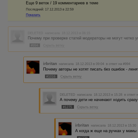
Еще 9 веток / 19 комментариев в темe
Последний:
17.12.2013 в 22:59
Показать
DELETED
написала 18.12.2013 в 06:15
Почему при проверке статей модераторы не могут четко 
#994
Скрыть ветку
irbritan
написала 18.12.2013 в 09:04
в ответ на #994
Почему авторы не хотят писать без ошибок - леня
#1016
Скрыть ветку
DELETED
написала 18.12.2013 в 15:28
в ответ 
А почему дети не начинают ходить сраз
#1275
Скрыть ветку
irbritan
написала 18.12.2013 в 15:3
А когда ж еще на ручках у мамы 