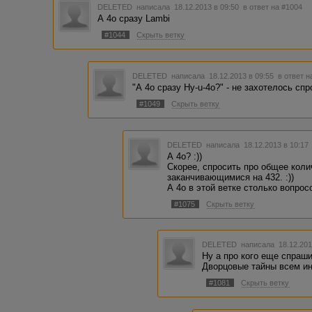
DELETED
написала 18.12.2013 в 09:50
в ответ на #1004
А 4о сразу Lambi
#1044
Скрыть ветку
DELETED
написала 18.12.2013 в 09:55
в ответ н
"А 4о сразу Hy-u-4o?" - не захотелось спр
#1049
Скрыть ветку
DELETED
написала 18.12.2013 в 10:1
А 4о? :))
Скорее, спросить про общее коли
заканчивающимися на 432. :))
А 4о в этой ветке столько вопрос
#1075
Скрыть ветку
DELETED
написала 18.12.201
Ну а про кого еще спраши
Дворцовые тайны всем и
#1081
Скрыть ветку