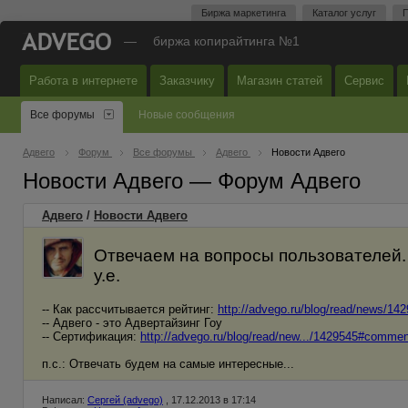
Биржа маркетинга
Каталог услуг
П
—
биржа копирайтинга №1
Работа в интернете
Заказчику
Магазин статей
Сервис
Все форумы
Новые сообщения
Адвего
Форум
Все форумы
Адвего
Новости Адвего
Новости Адвего — Форум Адвего
Адвего
/
Новости Адвего
Отвечаем на вопросы пользователей. 
у.е.
-- Как рассчитывается рейтинг:
http://advego.ru/blog/read/news/1
-- Адвего - это Адвертайзинг Гоу
-- Сертификация:
http://advego.ru/blog/read/new.../1429545#comme
п.с.: Отвечать будем на самые интересные...
Написал:
Сергей (advego)
, 17.12.2013 в 17:14