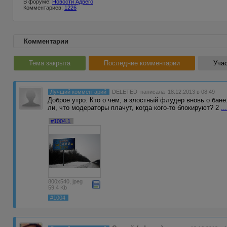
В форуме:
Новости Адвего
Комментариев:
1226
Комментарии
Тема закрыта
Последние комментарии
Учас
Лучший комментарий
DELETED
написала 18.12.2013 в 08:49
Доброе утро. Кто о чем, а злостный флудер вновь о бане
ли, что модераторы плачут, когда кого-то блокируют? 2
..
#1004.1
800x540, jpeg
59.4 Kb
#1004