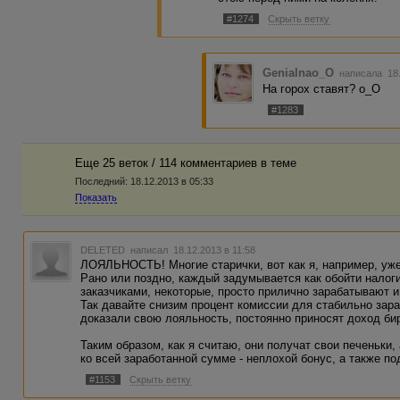
#1274
Скрыть ветку
Genialnao_O
написала 18.
На горох ставят? о_О
#1283
Еще 25 веток / 114 комментариев в темe
Последний:
18.12.2013 в 05:33
Показать
DELETED
написал 18.12.2013 в 11:58
ЛОЯЛЬНОСТЬ! Многие старички, вот как я, например, уже 
Рано или поздно, каждый задумывается как обойти налог
заказчиками, некоторые, просто прилично зарабатывают и
Так давайте снизим процент комиссии для стабильно за
доказали свою лояльность, постоянно приносят доход би
Таким образом, как я считаю, они получат свои печеньки,
ко всей заработанной сумме - неплохой бонус, а также п
#1153
Скрыть ветку