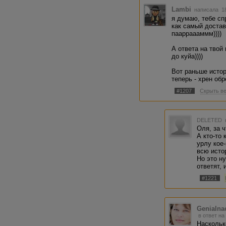
Lambi
написала 18
я думаю, тебе сп
как самый достав
паарраааммм))))
А ответа на твой 
до куйа))))
Вот раньше истор
теперь - хрен обр
#1207
Скрыть в
DELETED
Оля, за ч
А кто-то 
урлу кое
всю исто
Но это н
ответят, 
#1221
Genialn
в ответ на
Наскольк