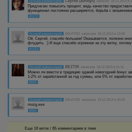
Сергей (advego)
Лучший комментарий
написал 18.12.2013 в 1
Предлагаю повысить процент, ведь качество предоставл
функционал постоянно расширяется, борьба с мошенни
#1174
Лучший комментарий
DELETED
написала 18.12.2013 в 13:05
Ой, Сергей, спасибо большое! Оказывается, полезно ино
флудить. :) И еще спасибо огромное за эту ветку, потому
#1219
BEZTIR
Лучший комментарий
написала 18.12.2013 в 01:31
Можно ли ввести в традицию эдакий новогодний бонус ав
1-2% от заработанной за год суммы, или 5% от заработа
#934
Лучший комментарий
DELETED
написала 18.12.2013 в 03:03
mozg.exe
#963
Еще 18 веток / 85 комментариев в темe