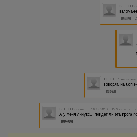
DELETED
взломанн
#982
С
DELETED
написала 
Говорят, на uchis
#977
DELETED
написал 18.12.2013 в 15:35
в ответ н
А у меня линукс... пойдет ли эта прога 
#1282