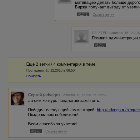
мотивацию делать больше дорого
Биржа получает выгоду от увелич
#1241
Скрыть ветку
DELETED
написал 18.12.201
Позиция администрации я
#1253
Еще 2 ветки / 4 комментария в темe
Последний:
18.12.2013 в 08:50
Показать
Сергей (advego)
написал 18.12.2013 в 12:26
За сим конкурс предлагаю закончить.
Победил следующий комментарий:
http://advego.ru/blog
Поздравляем победителя!
Всем спасибо за участие!
#1176
Скрыть ветку