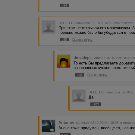
#94
DELETED
написала 02.10.2010 в 03:08
в ответ 
При этом не открывая его мошенникам. А
превью, можно было бы убедиться в пра
#95
Скрыть ветку
docadept
написал 02.10.2010 в 03:
То есть Вы предлагаете добавить
разорванных кусков предложений
#98
Скрыть ветку
DELETED
написала 02.10.20
Да
#103
Antonov
написал 02.10.2010 в 16:06
в ответ н
Анонс тоже придуман, вообще-то, называ