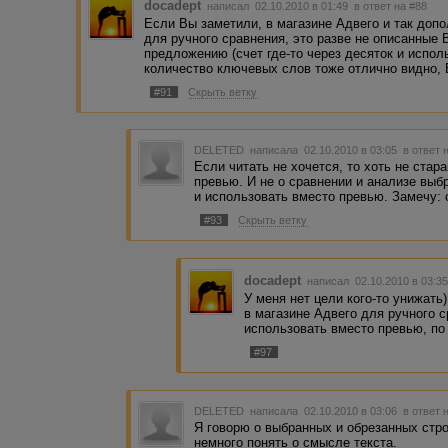
docadept
написал 02.10.2010 в 01:49
в ответ на #88
Если Вы заметили, в магазине Адвего и так доп
для ручного сравнения, это разве не описанные
предложению (счет где-то через десяток и испол
количество ключевых слов тоже отлично видно
#91
Скрыть ветку
DELETED
написала 02.10.2010 в 03:05
в ответ 
Если читать не хочется, то хоть не стара
превью. И не о сравнении и анализе выб
и использовать вместо превью. Замечу: о
#93
Скрыть ветку
docadept
написал 02.10.2010 в 03:
У меня нет цели кого-то унижать
в магазине Адвего для ручного 
использовать вместо превью, по
#97
DELETED
написала 02.10.2010 в 03:06
в ответ 
Я говорю о выбранных и обрезанных стро
немного понять о смысле текста.