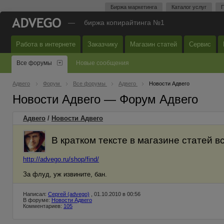
Биржа маркетинга
Каталог услуг
П
—
биржа копирайтинга №1
Работа в интернете
Заказчику
Магазин статей
Сервис
Все форумы
Новые сообщения
Адвего
Форум
Все форумы
Адвего
Новости Адвего
Новости Адвего — Форум Адвего
Адвего
/
Новости Адвего
В кратком тексте в магазине статей 
http://advego.ru/shop/find/
За флуд, уж извините, бан.
Написал:
Сергей (advego)
, 01.10.2010 в 00:56
В форуме:
Новости Адвего
Комментариев:
105