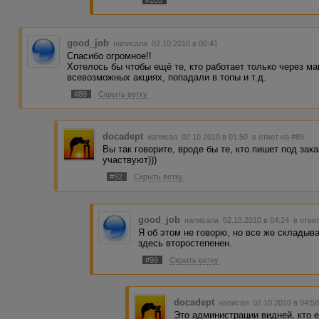
#105
good_job
написала 02.10.2010 в 00:41
Спасибо огромное!!
Хотелось бы чтобы ещё те, кто работает только через ма
всевозможных акциях, попадали в топы и т.д.
#89
Скрыть ветку
docadept
написал 02.10.2010 в 01:50
в ответ на #89
Вы так говорите, вроде бы те, кто пишет под зак
участвуют)))
#92
Скрыть ветку
good_job
написала 02.10.2010 в 04:24
в отве
Я об этом не говорю, но все же складыв
здесь второстепенен.
#99
Скрыть ветку
docadept
написал 02.10.2010 в 04:
Это администрации видней, кто е