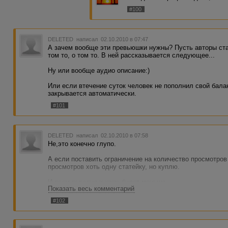
#100
DELETED
написал 02.10.2010 в 07:47
А зачем вообще эти превьюшки нужны? Пусть авторы ста
том то, о том то. В ней рассказывается следующее...
Ну или вообще аудио описание:)
Или если втечение суток человек не пополнил свой бала
закрывается автоматически.
#101
DELETED
написал 02.10.2010 в 07:58
Не,это конечно глупо.
А если поставить ограничение на количество просмотров 
просмотров хоть одну статейку, но куплю.
И всем выгодно и краж будет меньше.
Показать весь комментарий
Ведь тот кто крадёт превьюшки однозначно крадёт их ма
просмотров.
#102
Допустим сделать следующим образом: Юзеру даётся 50
только он совершил 50 просмотров магазина статей, так
и сообщение "Аля вы совершили 50 просмотров,но при эт