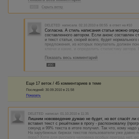
#10
Скрыть ветку
DELETED
написала 02.10.2010 в 00:55
в ответ на #10
Согласна. А стиль написания статьи можно опред
составленного автором. Если анонс составлен ст
и текст статьи, скорей всего, будет нормального
предложения, из которых покупатель должен поня
ключи и какие, и определить стилистику автора. 
так сложно понять, о чем будет текст, в особенно
Показать весь комментарий
#90
Еще 17 веток / 45 комментариев в темe
Последний:
30.09.2010 в 21:58
Показать
DELETED
написал 01.10.2010 в 11:35
Лишним нововведение думаю не будет, но вот спасёт ли 
вставил текст с решётками в прогу - распозновалку (прог
секунд и 99% текста в итоге получил. Так что, кому надо 
На зарубежных биржах текстов пользователи уже давно 
пора? Хотя для русского человека особых преград нет, е