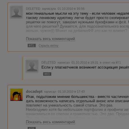
DELETED
написала 01.10.2010 в 16:56
мои гениальные мысли на эту тему - если человек недале
такому ленивому идиотику легче будет просто скопировать
решетки не помогут, замазал нужными букофками и фсё. Н
для чего решетки? Думается, для подсознательного восприя
нельзя, чужое))) Может на дебилкоФФ это как-то влияет?
Показать весь комментарий
#71
Скрыть ветку
DELETED
написал 01.10.2010 в 19:31
в ответ на #71
Если у плагиатчиков возникнет ассоциация решёт
#83
docadept
написал 01.10.2010 в 17:43
Итак, подытожим мнение большинства - вместо частичног
дать возможность написать отдельный анонс или описани
повлияет на уникальность самой статьи. Это раз.
Необходимо хотя бы небольшое портфолио в профиле авт
ознакомиться со стилем и грамотностью. Это два. Прода
Это три. Про нормальный рейтинг много говорить не буду 
Показать весь комментарий
#78