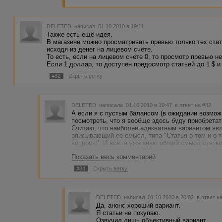
DELETED
написал 01.10.2010 в 19:11
Также есть ещё идея.
В магазине можно просматривать превью только тех стат
исходя из денег на лицевом счёте.
То есть, если на лицевом счёте 0, то просмотр превью н
Если 1 доллар, то доступен предосмотр статьей до 1 $ и
#82
Скрыть ветку
DELETED
написала 01.10.2010 в 19:47
в ответ на #82
А если я с пустым балансом (в ожидании возмож
посмотреть, что я вообще здесь буду приобретать
Считаю, что наиболее адекватным вариантом явл
описывающий ее смысл, типа "Статья о том и о т
вопросы". И все, я уже знаю общий смысл статьи
описание символов на 250 вряд ли кому-то понад
Показать весь комментарий
#84
Скрыть ветку
DELETED
написал 01.10.2010 в 20:02
в ответ н
Да, анонс хороший вариант.
Я статьи не покупаю.
Озвучил лишь объективный вариант.