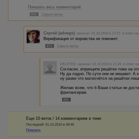
и на халяву.
Показать весь комментарий
#56
Скрыть ветку
Сергей (advego)
написал 01.10.2010 в 17:27
в ответ на
Верификация от воровства не поможет.
#74
Скрыть ветку
DELETED
написал 01.10.2010 в 21:26
в ответ н
Согласен, впринципе решётки тоже на эт
Ну да ладно. По сути они не мешают. А к
ну разве что матюгнётся на решётки лишн
Желаю всем, что б Ваши статьи не дос
фрилансерам.
#86
Еще 10 веток / 14 комментариев в темe
Последний:
01.10.2010 в 08:45
Показать