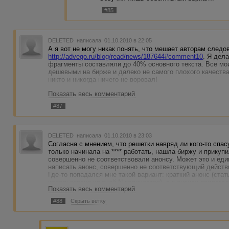
#85
DELETED
написала 01.10.2010 в 22:05
А я вот не могу никак понять, что мешает авторам следо
http://advego.ru/blog/read/news/187644#comment10
. Я дел
фрагменты составляли до 40% основного текста. Все мо
дешевыми на бирже и далеко не самого плохого качества
никто и никогда ничего не воровал!
Показать весь комментарий
По существу. Решетка - защита от ленивых, но, так как в
быть, что и сработает:)))
#87
DELETED
написала 01.10.2010 в 23:03
Согласна с мнением, что решетки навряд ли кого-то спасу
только начинала на **** работать, нашла биржу и прикупил
совершенно не соответствовали анонсу. Может это и еди
написать анонс, совершенно не соответствующий действ
Где-то попадался мне такой вариант: краткий анонс (стат
использовано ключей N-количество), а к анонсу прилагал
Показать весь комментарий
одному неоконченному предложению (счет где-то через 
от силы). Таким образом покупатель видел, соответствуе
#88
Скрыть ветку
превью на мой взгляд просто не было необходимости, по
текст. Может как то так?