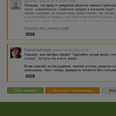
DELETED
написал 02.10.2010 в 14:20
пожалуйсто свой баланс на сумму аляля чтобы вновь отк
Полагаю, что вред от введения решёток намного превыш
те,кто крадёт,тоже платят. За просмотры. Хотя бы каки
этого - сомнительно. Снижение продаж в магазине будет 
счёт и пополняют его. А то очень обидно что люди с н
мешке покупает, из мешка лишь лапка торчит, так тепер
на свои сайты. Это мои догадки что баланс у них нулево
а ты пытаешься уверить, что твой котик весел и здоров.
случаев скорее всего так и есть.
деньги на чужие тексты потратить, собственные глаза нас
Показать весь комментарий
#104
Сергей (advego)
написал 02.10.2010 в 16:11
Смешно - все авторы говорят "сделайте лучше анонс стат
статьи", по сути это и есть анонс.
Всем спасибо за обсуждение, мнения учтены, решетки с
уменьшено, текст теперь прекрасно читается без спотыка
#106
Тема закрыта
Последние комментарии
Учас