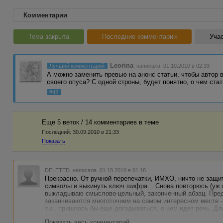
Комментарии
Тема закрыта
Последние комментарии
Учас
Leorina
Лучший комментарий
написала 01.10.2010 в 02:33
А можно заменить превью на анонс статьи, чтобы автор
своего опуса? С одной строны, будет понятно, о чем ста
#42
Еще 5 веток / 14 комментариев в темe
Последний:
30.09.2010 в 21:33
Показать
DELETED
написала 01.10.2010 в 01:18
Прекрасно. От ручной перепечатки, ИМХО, ничто не защи
символы и выкинуть ключ шифра... Снова повторюсь (уж пр
выкладываю смыслово-цельный, законченный абзац. Пред
заканчиваются многоточием на самом интересном месте -
т.к., пришлось бы еще догадываться, о чем идет речь. Д
свободное описание, а превью должно демонстрировать т
Показать весь комментарий