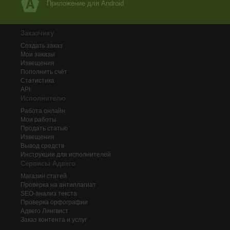
Приложение для Android
Заказчику
Создать заказ
Мои заказы
Извещения
Пополнить счёт
Статистика
API
Исполнителю
Работа онлайн
Мои работы
Продать статью
Извещения
Вывод средств
Инструкции для исполнителей
Сервисы Адвего
Магазин статей
Проверка на антиплагиат
SEO-анализ текста
Проверка орфографии
Адвего
Лингвист
Заказ контента и услуг