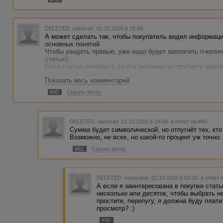
DELETED
написал 01.10.2010 в 19:08
А может сделать так, чтобы покупатель видел информаци
основных понятий.
Чтобы увидеть превью, уже надо будет заплатить n-колич
статью).
Если статью покупают, то эта денюжка за просмотр вернё
оплачивает только статью.
Показать весь комментарий
Если нет, то ничего не возвращается, а она списывается 
Как такой вариант?
#80
Скрыть ветку
DELETED
написал 01.10.2010 в 19:09
в ответ на #80
Сумма будет символической, но отпугнёт тех, кто
Возможно, не всех, но какой-то процент уж точно.
#81
Скрыть ветку
DELETED
написала 02.10.2010 в 03:22
в ответ 
А если я заинтересована в покупке статьи
несколько или десяток, чтобы выбрать не
простите, перепугу, я должна буду плат
просмотр? :)
#96