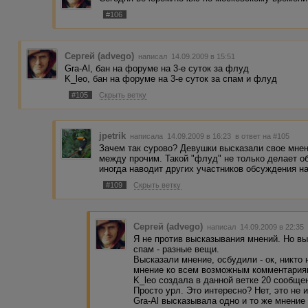
#106
Сергей (advego)
написал 14.09.2009 в 15:51
Gra-Al, бан на форуме на 3-е суток за флуд
K_leo, бан на форуме на 3-е суток за спам и флуд
#105
Скрыть ветку
jpetrik
написала 14.09.2009 в 16:23
в ответ на #105
Зачем так сурово? Девушки высказали свое мнен
между прочим. Такой "флуд" не только делает 
иногда наводит других участников обсуждения 
#109
Скрыть ветку
Сергей (advego)
написал 14.09.2009 в 22:3
Я не против высказывания мнений. Но в
спам - разные вещи.
Высказали мнение, осбудили - ок, никто 
мнение ко всем возможным комментариям,
K_leo создала в данной ветке 20 сообщен
Просто урл. Это интересно? Нет, это не 
Gra-Al высказывала одно и то же мнение