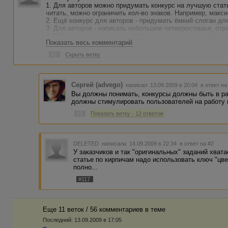
1. Для авторов можно придумать конкурс на лучшую стат
читать, можно ограничить кол-во знаков. Например, макс
2. Ещё конкурс для авторов - придумать ёмкий слоган дл
3. Для авторов - написать небольшое четверостишье, от
4. Можно и для заказчиков. Например, конкурс на самое
Показать весь комментарий
сделать отдельно по категориям: Самое необычное рекла
тема статьи; Самые оригинальные комментарии и т.д.
#2
Скрыть ветку
Сергей (advego)
написал 13.09.2009 в 20:04
в ответ на
Вы должны понимать, конкурсы должны быть в ра
должны стимулировать пользователей на работу 
#3
Показать ветку - 12 ответов
DELETED
написала 14.09.2009 в 22:34
в ответ на #2
У заказчиков и так "оригинальных" заданий хвата
статье по кирпичам надо использовать ключ "цвет
полно...
#117
Еще 11 веток / 56 комментариев в темe
Последний:
13.09.2009 в 17:05