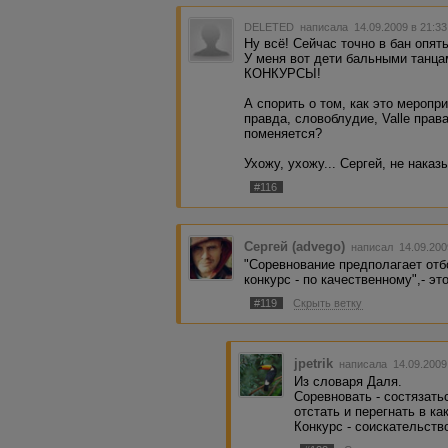
DELETED
написала 14.09.2009 в 21:3
Ну всё! Сейчас точно в бан опят
У меня вот дети бальными танца
КОНКУРСЫ!
А спорить о том, как это меропри
правда, словоблудие, Valle права
поменяется?
Ухожу, ухожу... Сергей, не наказы
#116
Сергей (advego)
написал 14.09.200
"Соревнование предполагает отб
конкурс - по качественному",- э
#119
Скрыть ветку
jpetrik
написала 14.09.2009
Из словаря Даля.
Соревновать - состязатьс
отстать и перегнать в ка
Конкурс - соискательство