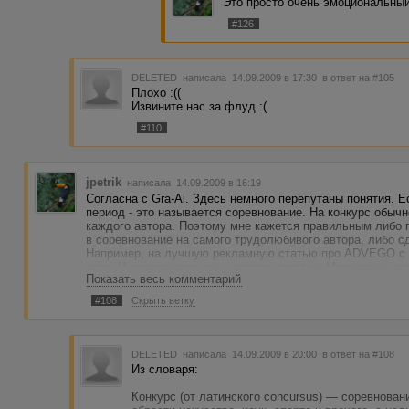
Это просто очень эмоциональный
#126
DELETED
написала 14.09.2009 в 17:30
в ответ на #105
Плохо :((
Извините нас за флуд :(
#110
jpetrik
написала 14.09.2009 в 16:19
Согласна с Gra-Al. Здесь немного перепутаны понятия. Е
период - это называется соревнование. На конкурс обыч
каждого автора. Поэтому мне кажется правильным либо 
в соревнование на самого трудолюбивого автора, либо с
Например, на лучшую рекламную статью про ADVEGO с
сети. И ресерсу польза, и автору приятно. Можно еще чт
Показать весь комментарий
именно конкурс. Просто идея дать приз тому, кто больше
кажется немного неверной. Этот автор и так уже поощрил
#108
Скрыть ветку
DELETED
написала 14.09.2009 в 20:00
в ответ на #108
Из словаря:
Конкурс (от латинского concursus) — соревнован