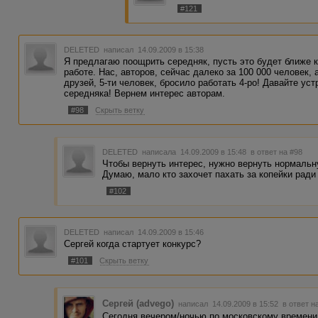
#121
DELETED
написал 14.09.2009 в 15:38
Я предлагаю поощрить середняк, пусть это будет ближе к
работе. Нас, авторов, сейчас далеко за 100 000 человек,
друзей, 5-ти человек, бросило работать 4-ро! Давайте ус
середняка! Вернем интерес авторам.
#98
Скрыть ветку
DELETED
написала 14.09.2009 в 15:48
в ответ на #98
Чтобы вернуть интерес, нужно вернуть нормальну
Думаю, мало кто захочет пахать за копейки ради
#102
DELETED
написал 14.09.2009 в 15:46
Сергей когда стартует конкурс?
#101
Скрыть ветку
Сергей (advego)
написал 14.09.2009 в 15:52
в ответ н
Сегодня вечером/ночью по московскому времен