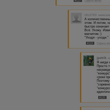
#122
Скрыть ветку
DELETED
написала
А количественны
этом. И потом, 
быстро означает
Всё. Ухожу. Изви
магнитом.:)
"Уходя - уходи."
#123
Скрыть ве
jpetrik
н
Я нигде 
Просто 
награжде
"конкурс
сроки п
Поэтому 
"соревно
"конкурс
идентич
#125