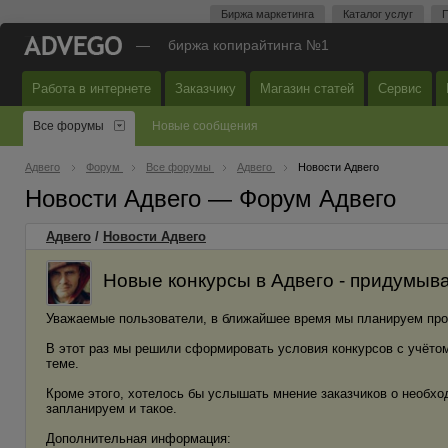
Биржа маркетинга
Каталог услуг
П
—
биржа копирайтинга №1
Работа в интернете
Заказчику
Магазин статей
Сервис
Все форумы
Новые сообщения
Адвего
Форум
Все форумы
Адвего
Новости Адвего
Новости Адвего — Форум Адвего
Адвего
/
Новости Адвего
Новые конкурсы в Адвего - придумыв
Уважаемые пользователи, в ближайшее время мы планируем прове
В этот раз мы решили сформировать условия конкурсов с учётом
теме.
Кроме этого, хотелось бы услышать мнение заказчиков о необход
запланируем и такое.
Дополнительная информация: