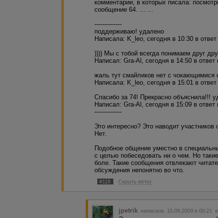
комментарии, в которых писала: посмот
сообщение 64. ... ...
--------------
поддерживаю! удалено
Написала: K_leo, cегодня в 10:30 в ответ
)))) Мы с тобой всегда понимаем друг дру
Написал: Gra-Al, cегодня в 14:50 в ответ
жаль тут смайликов нет с чокающимися 
Написала: K_leo, cегодня в 15:01 в ответ
Спасибо за 74! Прекрасно объяснила!!! 
Написал: Gra-Al, cегодня в 15:09 в ответ
--------------
Это интересно? Это наводит участников
Нет.
Подобное общение уместно в специальны
с целью побеседовать ни о чем. Но таки
боле. Такие сообщения отвлекают читат
обсуждения непонятно во что.
#118
Скрыть ветку
jpetrik
написала 15.09.2009 в 00:21
в