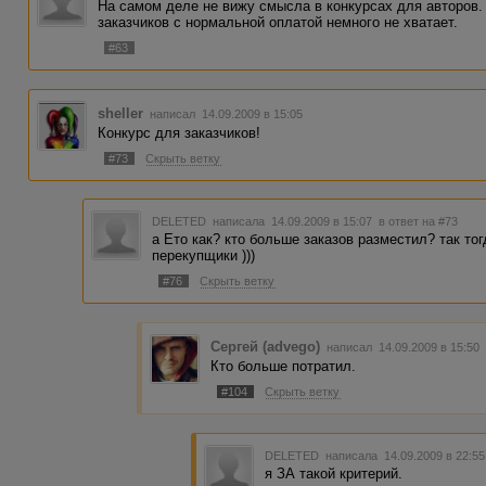
На самом деле не вижу смысла в конкурсах для авторов. 
заказчиков с нормальной оплатой немного не хватает.
#63
sheller
написал 14.09.2009 в 15:05
Конкурс для заказчиков!
#73
Скрыть ветку
DELETED
написала 14.09.2009 в 15:07
в ответ на #73
а Ето как? кто больше заказов разместил? так то
перекупщики )))
#76
Скрыть ветку
Сергей (advego)
написал 14.09.2009 в 15:5
Кто больше потратил.
#104
Скрыть ветку
DELETED
написала 14.09.2009 в 22:5
я ЗА такой критерий.