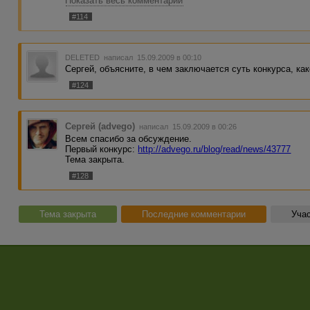
Показать весь комментарий
даже!!!
#114
DELETED
написал 15.09.2009 в 00:10
Сергей, объясните, в чем заключается суть конкурса, ка
#124
Сергей (advego)
написал 15.09.2009 в 00:26
Всем спасибо за обсуждение.
Первый конкурс:
http://advego.ru/blog/read/news/43777
Тема закрыта.
#128
Тема закрыта
Последние комментарии
Учас