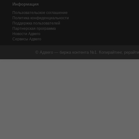
Информация
Пользовательское соглашение
Политика конфиденциальности
Поддержка пользователей
Партнерская программа
Новости Адвего
Сервисы Адвего
© Адвего — биржа контента №1. Копирайтинг, рерайти