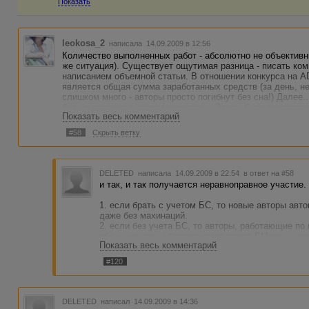
Показать
leokosa_2
написала 14.09.2009 в 12:56
Количество выполненных работ - абсолютно не объективны
же ситуация). Существует ощутимая разница - писать ко
написанием объемной статьи. В отношении конкурса на
является общая сумма заработанных средств (за день, не
слишком много - авторы просто погибнут без сна!) Далее.
белым спискам в самом конкурсе... Здесь была высказан
Показать весь комментарий
возможность махинаций и т.п. Товарищи, вероятно все ад
знакомые с математикой, не станут рисковать и занимать
#58
Скрыть ветку
В общем, мое мнение таково - конкурс для авторов по м
период времени по всем заказам, включая белые списки.
DELETED
написала 14.09.2009 в 22:54
в ответ на #58
и так, и так получается неравноправное участие.
1. если брать с учетом БС, то новые авторы ав
даже без махинаций.
2. если без учета БС, то авторы, работающие по
ибо у них есть обязательства перед ВМами, у ко
Показать весь комментарий
В любом случае, конкурс не получится "для всех
#120
вариант - новые "лица" будут открыты, шанс нов
DELETED
написал 14.09.2009 в 14:36