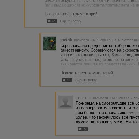
области искусства, наук, спорта и прочего, с 
(или выдающихся) конкурсанта-претендента на п
Соревнование — противоборство и конкурентная
Показать весь комментарий
достижение превосходства, (выигрыша, признания 
#112
Скрыть ветку
Какие понятия перепутаны? Оба слова означают 
в области...(читай выше), а второе, скорее, в спо
jpetrik
написала 14.09.2009 в 21:16
в ответ на
Соревнование предполагает отбор по кол
качественному. Соревнуются на скорость
уровня, кто выше прыгнет, больше подни
каждый участник представляет ограниче
выбирается лучшая из представленных. 
объекта, конкурс исполнителей арий из о
Показать весь комментарий
место. Исходя из этого и получается, ч
является число (работ, заработанных ден
#113
Скрыть ветку
данное мероприятие должно носить назв
претендентов на приз в заблуждение. Из-
о том, правильно ли отбирать победител
провести мероприятие творческого плана
DELETED
написала 14.09.2009 в 21:2
По-моему, на словоблудие всё б
из словаря хотела сказать, что с
Тем более, что слова-синонимы.Н
более, что закончилось всё грус
думаю, не только у меня. Никто 
#115