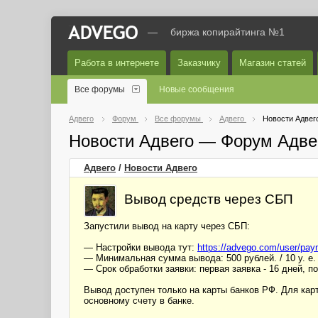
—
биржа копирайтинга №1
Работа в интернете
Заказчику
Магазин статей
Все форумы
Новые сообщения
Адвего
Форум
Все форумы
Адвего
Новости Адвег
Новости Адвего — Форум Адве
Адвего
/
Новости Адвего
Вывод средств через СБП
Запустили вывод на карту через СБП:
— Настройки вывода тут:
https://advego.com/user/pay
— Минимальная сумма вывода: 500 рублей. / 10 у. е. 
— Срок обработки заявки: первая заявка - 16 дней, 
Вывод доступен только на карты банков РФ. Для кар
основному счету в банке.