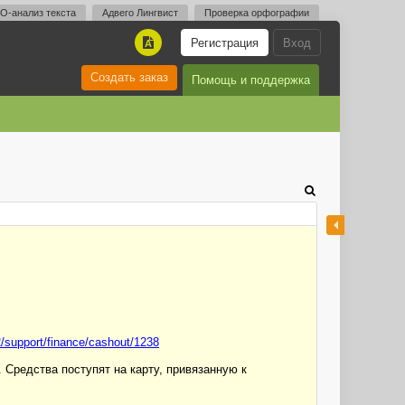
O-анализ текста
Адвего Лингвист
Проверка орфографии
Регистрация
Вход
A
Создать заказ
Помощь и поддержка
/support/finance/cashout/1238
 Средства поступят на карту, привязанную к