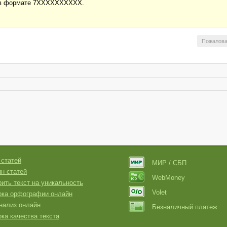
а в формате 7XXXXXXXXXX.
Пожалова
 статей
МИР / СБП
н статей
WebMoney
ить текст на уникальность
Volet
рка орфографии онлайн
нализ онлайн
Безналичный платеж
ка качества текста