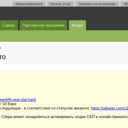
Биржа маркетинга
Каталог услуг
Проверка на антиплагиат
SE
Сервис
Партнёрская программа
Форум
о
го
ment/#t-user-sbp-hash
/ 10 Евро
последующие - в соответствии со статусом аккаунта:
https://advego.com/v2
т Сбера может понадобиться активировать опцию СБП в онлайн-банкинге.