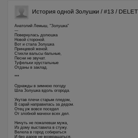
История одной Золушки / #13 / DELE
Анатолий Лемыш, "Золушка"
---
Повернулась долюшка
Новой стороной.
Вот и стала Золушка
Принцевой женой.
Стихли вальсы бальные,
Песни не звучат.
Туфельки хрустальные
Отданы в заклад.
***
Однажды в зимнюю погоду
Шла Золушка вдоль огорода.
Укутав плечи старым пледом,
В сарай направилась за дедом.
Отец уж вовсе поседел
От злобной мачехи всех дел.
Ничуть не пожалевши мужа,
Из дому выставила в стужу.
Велела в город собираться
И без даров не возвращаться.