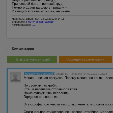
Принцессой быть – великий труд.
Немного удачи да фею в придачу –
И сладится сказочно жизнь, не иначе.
Написала: DELETED , 03.02.2012 в 14:11
В форуме:
Поэтическая пародия
Комментариев:
10
Комментарии
Написать комментарий
Последние комментарии
Лучший комментарий
DELETED
написала 04.02.2012 в 13:25
Моцион - пешая прогулка. Посему моцион на санях - бес
По сусекам поскребя,
Отец в неблизкие отправился края.
Наказ супружницы исполнить –
Гардероб ее пополнить.
Эта строфа поэтически настолько нелепа, что сама прос
Оригинальное стихотворение - ровное, стройное, мелодич