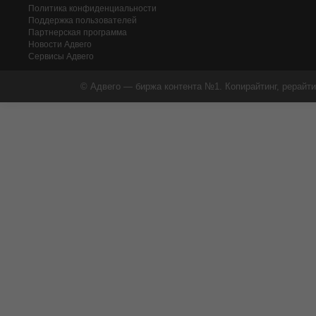
Политика конфиденциальности
Поддержка пользователей
Партнерская программа
Новости Адвего
Сервисы Адвего
© Адвего — биржа контента №1. Копирайтинг, рерайти