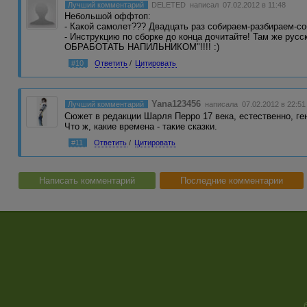
Лучший комментарий
DELETED
написал 07.02.2012 в 11:48
Небольшой оффтоп:
- Какой самолет??? Двадцать раз собираем-разбираем-со
- Инструкцию по сборке до конца дочитайте! Там же ру
ОБРАБОТАТЬ НАПИЛЬНИКОМ"!!!! :)
#10
Ответить
/
Цитировать
Yana123456
Лучший комментарий
написала 07.02.2012 в 22:51
Сюжет в редакции Шарля Перро 17 века, естественно, ге
Что ж, какие времена - такие сказки.
#11
Ответить
/
Цитировать
Написать комментарий
Последние комментарии