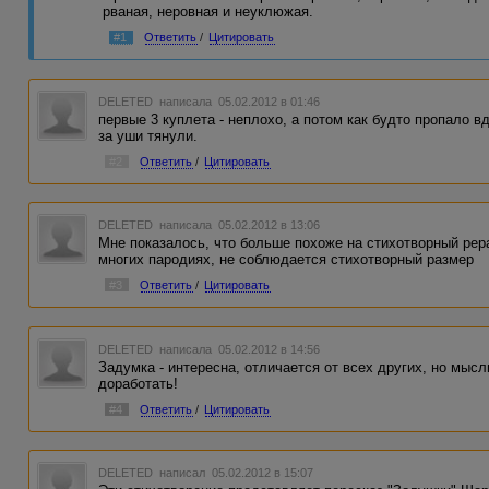
рваная, неровная и неуклюжая.
#1
Ответить
/
Цитировать
DELETED
написала 05.02.2012 в 01:46
первые 3 куплета - неплохо, а потом как будто пропало в
за уши тянули.
#2
Ответить
/
Цитировать
DELETED
написала 05.02.2012 в 13:06
Мне показалось, что больше похоже на стихотворный рерай
многих пародиях, не соблюдается стихотворный размер
#3
Ответить
/
Цитировать
DELETED
написала 05.02.2012 в 14:56
Задумка - интересна, отличается от всех других, но мысли
доработать!
#4
Ответить
/
Цитировать
DELETED
написал 05.02.2012 в 15:07