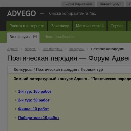
Биржа маркетинга
Каталог услуг
П
—
биржа копирайтинга №1
Работа в интернете
Заказчику
Магазин статей
Сервис
Все форумы
Новые сообщения
Адвего
Форум
Все форумы
Конкурсы
Поэтическая пародия
Поэтическая пародия — Форум Адвег
Конкурсы
/
Поэтическая пародия
/
Первый
тур
Зимний литературный конкурс Адвего - "Поэтическая парод
1-й тур: 165 работ
2-й тур: 50 работ
Финал: 10 работ
Победители: 10 работ