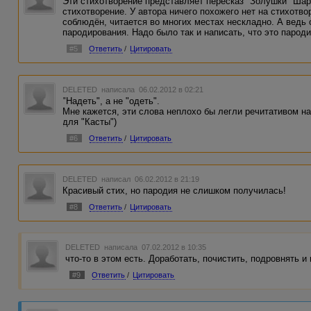
Эти стихотворение представляет пересказ "Золушки" Шар
стихотворение. У автора ничего похожего нет на стихот
соблюдён, читается во многих местах нескладно. А ведь 
пародирования. Надо было так и написать, что это пароди
#5
Ответить
/
Цитировать
DELETED
написала 06.02.2012 в 02:21
"Надеть", а не "одеть".
Мне кажется, эти слова неплохо бы легли речитативом н
для "Касты")
#6
Ответить
/
Цитировать
DELETED
написал 06.02.2012 в 21:19
Красивый стих, но пародия не слишком получилась!
#8
Ответить
/
Цитировать
DELETED
написала 07.02.2012 в 10:35
что-то в этом есть. Доработать, почистить, подровнять и
#9
Ответить
/
Цитировать