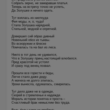
Собрать зерно, не замаравши платья.
Теперь на встречу точно не успеть,
Да Золушке и нечего одеть.
Тут взялась из ниоткуда
Фея моды, и, о, чудо!
Стала Золушка нарядной,
Стильной, модной и опрятной.
Довершил сий образ дивный
Новенький обоз из тыквы.
Во всеоружии и блеске
Помчалась та на бал из леса.
Никто в тот день не удивился,
Что в Золушку принц настоящий влюбился.
Пред красотой не устоял
И сразу под венец позвал.
Прошли все горести и беды,
Легче стало даже деду.
А мачеха не долго злилась,
Уроки вынесла, одумалась, смирилась.
Тут дело даже не в одежде,
Скорей в стремленьи и надежде.
Мораль истории понятна и проста –
Счастливый брак немыслим без труда.
Ведь беды сами не пройдут;