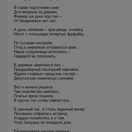
В сарае подготовив сани
Для моциона за дарами,
Фермер уж руки опустил –
От безденежья нет сил.
А дочь любимая – красавица, хозяйка,
Носит с платьицем потертую фуфайку.
По сусекам поскребя,
Отец в неблизкие отправился края.
Наказ супружницы исполнить –
Гардероб ее пополнить.
В деревне намечался бал –
Предвыборный последний карнавал.
Ждали славных городских гостей –
Депутатских неженатых сыновей.
Вот и мачеха решила
Там знакомства завязать.
Платье яркое пошила,
В кругах сих чтобы заблистать.
В урочный час, в столь жданный вечер
Поспешно собралась встречу,
Усердно позаботясь и о том,
Чтоб Золушка не покидала дом.
Ей придумала унылое занятье: