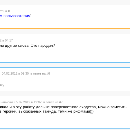
ет на #5
ым пользователям
]
 в 04:17
ны другие слова. Это пародия?
 04.02.2012 в 09:30
в ответ на #6
тку
написал 05.02.2012 в 19:02
в ответ на #7
игинал и в эту работу дальше поверхностного сходства, можно заметить
героини, высказанных таки-да, теми же рифмами)))