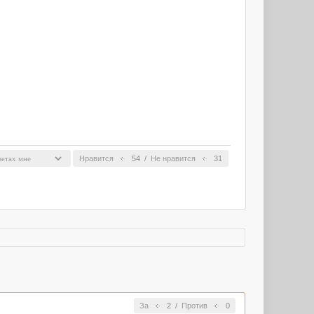
Нравится
54
/
Не нравится
31
За
2
/
Против
0