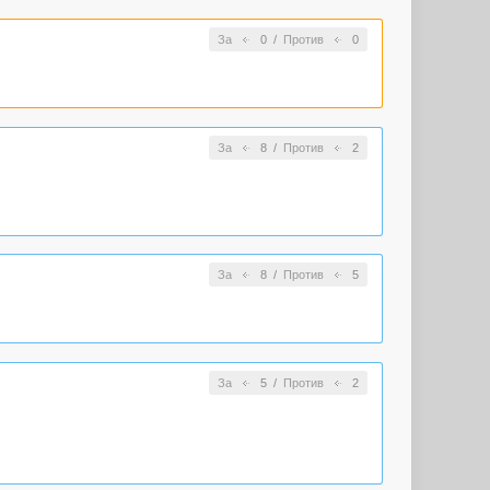
За
0
/
Против
0
За
8
/
Против
2
За
8
/
Против
5
За
5
/
Против
2