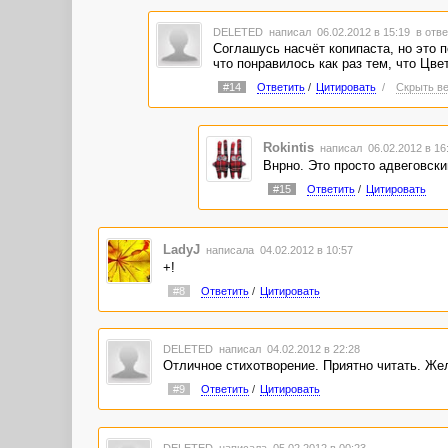
DELETED
написал 06.02.2012 в 15:19
в отве
Соглашусь насчёт копипаста, но это 
что понравилось как раз тем, что Цве
#14
Ответить
/
Цитировать
/
Скрыть ве
Rokintis
написал 06.02.2012 в 1
Внрно. Это просто адвеговски
#15
Ответить
/
Цитировать
LadyJ
написала 04.02.2012 в 10:57
+!
#8
Ответить
/
Цитировать
DELETED
написал 04.02.2012 в 22:28
Отличное стихотворение. Приятно читать. Же
#9
Ответить
/
Цитировать
DELETED
написала 05.02.2012 в 00:23