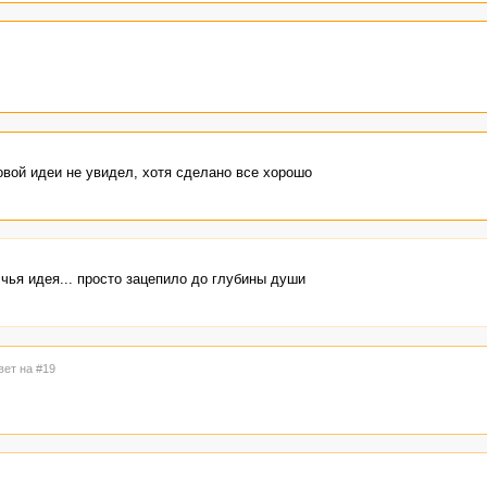
 пародией или стихотворением по мотивам Есенина?
овой идеи не увидел, хотя сделано все хорошо
чья идея... просто зацепило до глубины души
вет на #19