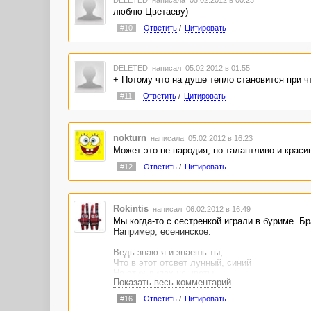
люблю Цветаеву)
#10
Ответить
/
Цитировать
DELETED
написал 05.02.2012 в 01:55
+ Потому что на душе тепло становится при ч
#11
Ответить
/
Цитировать
nokturn
написала 05.02.2012 в 16:23
Может это не пародия, но талантливо и красив
#12
Ответить
/
Цитировать
Rokintis
написал 06.02.2012 в 16:49
Мы когда-то с сестренкой играли в буриме. Б
Например, есенинское:
Ведь знаю я и знаешь ты,
Что в этот отсвет лунный, синий
На этих липах не цветы -
Показать весь комментарий
На этих липах снег да иней.
#16
Ответить
/
Цитировать
Она изваяла этакое (свое не помню, еще хуж