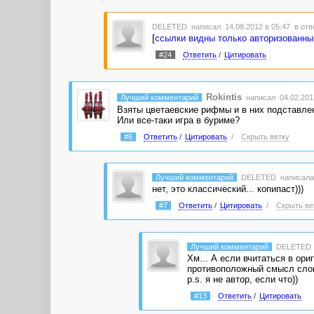
DELETED
написал 14.08.2012 в 05:47
в отв
[
ссылки видны только авторизованн
#24
Ответить
/
Цитировать
Rokintis
Лучший комментарий
написал 04.02.2012
Взяты цветаевские рифмы и в них подставле
Или все-таки игра в буриме?
#6
Ответить
/
Цитировать
/
Скрыть ветку
Лучший комментарий
DELETED
написала
нет, это классический... копипаст)))
#7
Ответить
/
Цитировать
/
Скрыть ве
Лучший комментарий
DELETED
Хм... А если вчитаться в ор
противоположный смысл слов 
p.s. я не автор, если что))
#13
Ответить
/
Цитировать