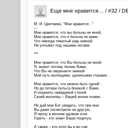
Еще мне нравится… / #32 / 
М. И. Цветаева, "Мне нравится..."
---
Мне нравится, что вы больны не мной,
Мне нравится, что я больна не вами,
Что никогда тяжелый шар земной
Не уплывет под нашими ногами.
***
Мне нравится, что Вы больны не мной,
Я, может потому болею Вами,
Что Вы не омрачаете земной
Мой путь молящими, щенячьими глазами…
Мне нравится, что можно быть одной -
Но до потери пульса близкой с Вами,
И охранять невидимой стеной
Своей молитвы – Вашей жизни пламя…
Не дай мне Бог увидеть, что при мне
Вы даже посмотрели на другую,
Я прочу в вечном адовом огне
Гореть - кто знает Ваши поцелуи,
А также – кто хотя бы и во сне