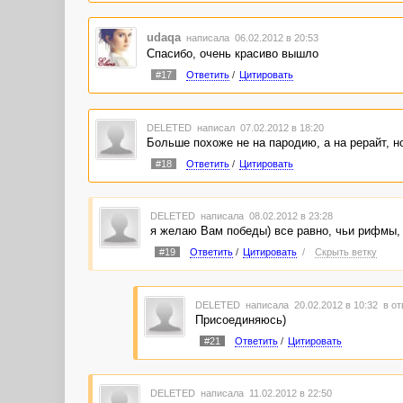
Я другой, и другой стала ты...
Цвет небес - не такой уже синий.
udaqa
написала 06.02.2012 в 20:53
Отцвели и завяли цветы,
Спасибо, очень красиво вышло
И на травах блистает иней.
#17
Ответить
/
Цитировать
И кого поднимется рука назвать эту поделку
DELETED
написал 07.02.2012 в 18:20
Больше похоже не на пародию, а на рерайт, н
#18
Ответить
/
Цитировать
DELETED
написала 08.02.2012 в 23:28
я желаю Вам победы) все равно, чьи рифмы, 
#19
Ответить
/
Цитировать
/
Скрыть ветку
DELETED
написала 20.02.2012 в 10:32
в от
Присоединяюсь)
#21
Ответить
/
Цитировать
DELETED
написала 11.02.2012 в 22:50