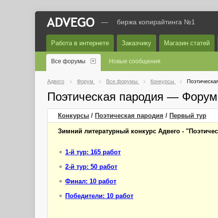
—
биржа копирайтинга №1
Работа в интернете
Заказчику
Магазин статей
Все форумы
Новые сообщения
Адвего
Форум
Все форумы
Конкурсы
Поэтическа
Поэтическая пародия — Форум
Конкурсы
/
Поэтическая пародия
/
Первый
тур
Зимний литературный конкурс Адвего - "Поэтиче
1-й тур: 165 работ
2-й тур: 50 работ
Финал: 10 работ
Победители: 10 работ