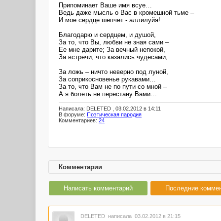
Припоминает Ваше имя всуе…
Ведь даже мысль о Вас в кромешной тьме –
И мое сердце шепчет - аллилуйя!
Благодарю и сердцем, и душой,
За то, что Вы, любви не зная сами –
Ее мне дарите; За вечный непокой,
За встречи, что казались чудесами,
За ложь – ничто неверно под луной,
За соприкосновенье рукавами…
За то, что Вам не по пути со мной –
А я болеть не перестану Вами…
Написала: DELETED , 03.02.2012 в 14:11
В форуме:
Поэтическая пародия
Комментариев:
24
Комментарии
Написать комментарий
Последние комме
DELETED
написала 03.02.2012 в 21:15