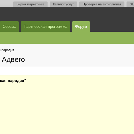
Биржа маркетинга
Каталог услуг
Проверка на антиплагиат
SE
Сервис
Партнёрская программа
Форум
я пародия
 Адвего
ская пародия"