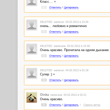
Класс.... +
#1
Ответить
/
Цитировать
DELETED
написал 03.02.2012 в 23:26
очень... любовно и романтично
#2
Ответить
/
Цитировать
DELETED
написала 03.02.2012 в 23:40
Очень красиво. Прочитала на одном дыхании.
#3
Ответить
/
Цитировать
DELETED
написал 04.02.2012 в 01:18
Супер :) +
#4
Ответить
/
Цитировать
Oinka
написала 04.02.2012 в 02:21
Очень красиво.
#5
Ответить
/
Цитировать
/
Скрыть ветку