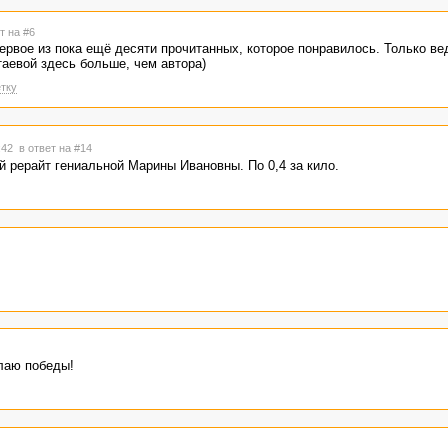
т на #6
первое из пока ещё десяти прочитанных, которое понравилось. Только в
таевой здесь больше, чем автора)
тку
6:42
в ответ на #14
й рерайт гениальной Марины Ивановны. По 0,4 за кило.
лаю победы!