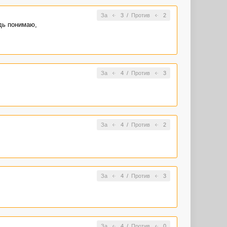
За
3
/
Против
2
едь понимаю,
За
4
/
Против
3
За
4
/
Против
2
За
4
/
Против
3
За
4
/
Против
0