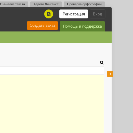
O-анализ текста
Адвего Лингвист
Проверка орфографии
Регистрация
Вход
A
Создать заказ
Помощь и поддержка