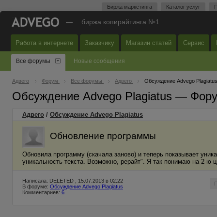
Биржа маркетинга
Каталог услуг
П
—
биржа копирайтинга №1
Работа в интернете
Заказчику
Магазин статей
Сервис
Все форумы
Новые сообщения
Адвего
Форум
Все форумы
Адвего
Обсуждение Advego Plagiatu
Обсуждение Advego Plagiatus — Фор
Адвего
/
Обсуждение Advego Plagiatus
Обновление программы
Обновила программу (скачала заново) и теперь показывает уник
уникальность текста. Возможно, рерайт". Я так понимаю на 2-ю
Написала: DELETED , 15.07.2013 в 02:22
В форуме:
Обсуждение Advego Plagiatus
Комментариев:
6