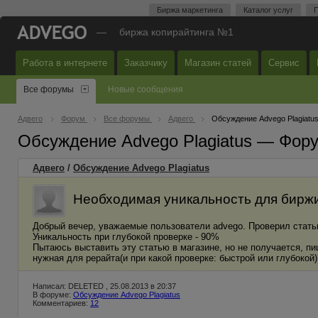
Биржа маркетинга
Каталог услуг
П
—
биржа копирайтинга №1
Работа в интернете
Заказчику
Магазин статей
Сервис
Все форумы
Новые сообщения
Адвего
Форум
Все форумы
Адвего
Обсуждение Advego Plagiatu
Обсуждение Advego Plagiatus — Фор
Адвего
/
Обсуждение Advego Plagiatus
Необходимая уникальность для биржи
Добрый вечер, уважаемые пользователи advego. Проверил стать
Уникальность при глубокой проверке - 90%
Пытаюсь выставить эту статью в магазине, но не получается, пи
нужная для рерайта(и при какой проверке: быстрой или глубокой)
Написал: DELETED , 25.08.2013 в 20:37
В форуме:
Обсуждение Advego Plagiatus
Комментариев:
12