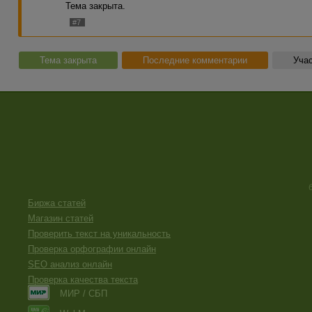
Тема закрыта.
#7
Тема закрыта
Последние комментарии
Учас
Биржа статей
Магазин статей
Проверить текст на уникальность
Проверка орфографии онлайн
SEO анализ онлайн
Проверка качества текста
МИР / СБП