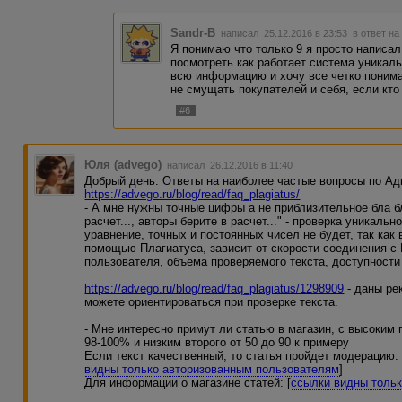
Sandr-B
написал 25.12.2016 в 23:53
в ответ на
Я понимаю что только 9 я просто написал
посмотреть как работает система уникаль
всю информацию и хочу все четко понима
не смущать покупателей и себя, если кто
#6
Юля (advego)
написал 26.12.2016 в 11:40
Добрый день. Ответы на наиболее частые вопросы по Ад
https://advego.ru/blog/read/faq_plagiatus/
- А мне нужны точные цифры а не приблизительное бла бл
расчет..., авторы берите в расчет..." - проверка уникаль
уравнение, точных и постоянных чисел не будет, так как
помощью Плагиатуса, зависит от скорости соединения с
пользователя, объема проверяемого текста, доступности
https://advego.ru/blog/read/faq_plagiatus/1298909
- даны ре
можете ориентироваться при проверке текста.
- Мне интересно примут ли статью в магазин, с высоким 
98-100% и низким второго от 50 до 90 к примеру
Если текст качественный, то статья пройдет модерацию.
видны только авторизованным пользователям
]
Для информации о магазине статей: [
ссылки видны толь