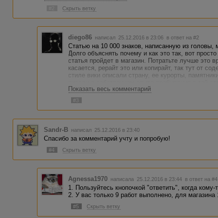
новые обороты речи общепринятых в обиходе словосочет
#2
Скрыть ветку
делая тем самым из русского туземский что ли.
diego86
написал 25.12.2016 в 23:06
в ответ на #2
Статью на 10 000 знаков, написанную из головы, 
Долго объяснять почему и как это так, вот просто
статья пройдет в магазин. Потратьте лучше это в
касается, рерайт это или копирайт, так тут от со
стиле вики описали страну, ее курорты, памятники
писали о собственном опыте пребывания в той стр
Показать весь комментарий
малоизвестных, но интересных вещах, то это копи
будет хоть 50%, пусть пишет, что "возможно рера
#3
будет видно. По любому у вас есть несколько по
продажу.
Sandr-B
написал 25.12.2016 в 23:40
Спасибо за комментарий учту и попробую!
#4
Скрыть ветку
Agnessa1970
написала 25.12.2016 в 23:44
в ответ на #4
1. Пользуйтесь кнопочкой "ответить", когда кому
2. У вас только 9 работ выполнено, для магазина 
#5
Скрыть ветку