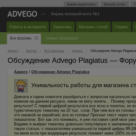
Биржа маркетинга
Каталог услуг
П
—
биржа копирайтинга №1
Работа в интернете
Заказчику
Магазин статей
Сервис
Все форумы
Новые сообщения
Адвего
Форум
Все форумы
Адвего
Обсуждение Advego Plagiatu
Обсуждение Advego Plagiatus — Фор
Адвего
/
Обсуждение Advego Plagiatus
Уникальность работы для магазина ст
Девчата и парни помогите разобраться с вопросом касательно пр
новичок на данном ресурсе, никак не могу понять... Почему прог
результат! С первой цифрой результата все ясно и понятно, но 
туристическую тематику на 10 тыс. слов. При чем все из головы
это никакой не рерайтинг, все из головы! Прогнал текст через п
показателю. Вот как это понимать, я уже поставил свой мозг ра
Видимо я выбрал тематику довольно популярную и заезженную и
такую статью, с показателями уникальности первой цифры 99-10
ли меня если при модерации результат покажет ниже 100% по вт