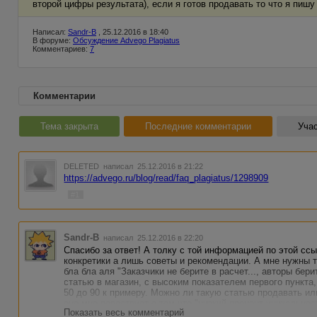
второй цифры результата), если я готов продавать то что я пишу
Написал:
Sandr-B
, 25.12.2016 в 18:40
В форуме:
Обсуждение Advego Plagiatus
Комментариев:
7
Комментарии
Тема закрыта
Последние комментарии
Учас
DELETED
написал 25.12.2016 в 21:22
https://advego.ru/blog/read/faq_plagiatus/1298909
#1
Sandr-B
написал 25.12.2016 в 22:20
Спасибо за ответ! А толку с той информацией по этой сс
конкретики а лишь советы и рекомендации. А мне нужны 
бла бла аля "Заказчики не берите в расчет..., авторы бери
статью в магазин, с высоким показателем первого пункта,
50 до 90 к примеру. Можно ли такую статью продавать или
оно мне повествует о том что "низкий процент уникальности в
Показать весь комментарий
..#@%$#@........ Вот что за бред, получается автору ну