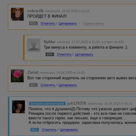
cobra-66
написала 24.06.2025 в 11:14
ПРОЙДЕТ В ФИНАЛ!
#20
Ответить
/
Цитировать
/
Скрыть ветку
Nykko
написал 17.07.2025 в 22:58
в ответ на #20
Три минуса к комменту, а работа в финале :).
#34
Ответить
/
Цитировать
Zuriet
написала 24.06.2025 в 14:05
Вот так сторонний водитель на стороннем авто вывез вес
#21
Ответить
/
Цитировать
juli170378
Лучший комментарий
написала 26.06.2025 в 00:21
Поняла, что я душнила))) Потому что ужасно дергают ци
Ремарка после первого действия - это все-таки не совсем
ввести такого героя, как письмо, еще и говорящее...
А если отбросить придирки, зарисовка получилась жизне
#22
Ответить
/
Цитировать