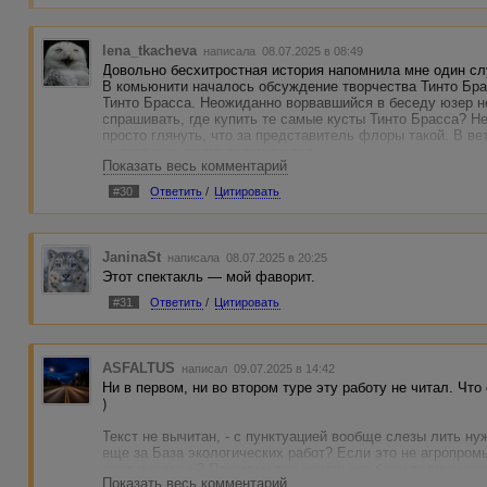
lena_tkacheva
написала 08.07.2025 в 08:49
Довольно бесхитростная история напомнила мне один сл
В комьюнити началось обсуждение творчества Тинто Брас
Тинто Брасса. Неожиданно ворвавшийся в беседу юзер н
спрашивать, где купить те самые кусты Тинто Брасса? Н
просто глянуть, что за представитель флоры такой. В вет
прикол еще долго вспоминался.
Показать весь комментарий
#30
Ответить
/
Цитировать
JaninaSt
написала 08.07.2025 в 20:25
Этот спектакль — мой фаворит.
#31
Ответить
/
Цитировать
ASFALTUS
написал 09.07.2025 в 14:42
Ни в первом, ни во втором туре эту работу не читал. Что 
)
Текст не вычитан, - с пунктуацией вообще слезы лить нуж
еще за База экологических работ? Если это не агропром
овес и ячмень? Почему у вас начальник базы подписыва
Показать весь комментарий
государственном посту ДПС стоит человек из частного о