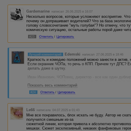
Gardemarine
написал 26.06.2025 в 16:07
Несколько вопросов, которые усложняют восприятие. Что
почему он допрашивает водителей? Что за база экологиче
голову словосочетание "муть голубая"? Но отмечу, что ту
комическую ситуацию, остальные работы порой даже чит
#23
Ответить
/
Цитировать
Edemski
Лучший комментарий
написал 27.06.2025 в 18:46
Краткость и комедию положений можно занести в актив, 
Если охранник ЧОПа, то речь о КПП. Причем тут ДПС? Е
делать даже в шутку.
Иван Иванович, ЧОПовец, директор - все как один дубли
так, так; давай-давай; так, нате и т.д. Выглядит, будто
Показать весь комментарий
эхолалией. Почему не придать хоть какую-то индивидуал
#24
Ответить
/
Цитировать
Обилие коротких сцен делает непригодным историю для 
принять со скрипом.
Анекдотец, каламбур, юмореска-это более точное опреде
достаточно легко читается.
Le66
написала 04.07.2025 в 01:43
Мне все понравилось, блох искать не буду. Автор не скат
получился смешным из-за
сюжетной линии, которая привела к абсолютно противоп
мешках. Сюжет эксклюзивный, никаких фанфиковых героев