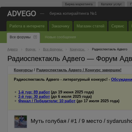
Биржа маркетинга
Каталог услуг
П
—
биржа копирайтинга №1
Работа в интернете
Заказчику
Магазин статей
Сервис
Все форумы
Новые сообщения
Адвего
Форум
Все форумы
Конкурсы
Радиоспектакль Адвего
Радиоспектакль Адвего — Форум Адв
Конкурсы
/
Радиоспектакль Адвего / Конкурс завершен!
Радиоспектакль Адвего - литературный конкурс! -
Обсуждени
1-й тур: 89 работ
(до 19 июня 2025 года)
2-й тур: 30 работ
(до 6 июля 2025 года)
Финал / Победители: 10 работ
(до 17 июля 2025 года)
Муть голубая / #1 / 9 место / sydarush