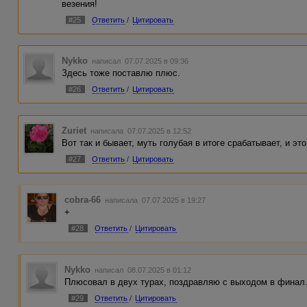
везения!
#25
Ответить
/
Цитировать
Nykko
написал 07.07.2025 в 09:36
Здесь тоже поставлю плюс.
#26
Ответить
/
Цитировать
Zuriet
написала 07.07.2025 в 12:52
Вот так и бывает, муть голубая в итоге срабатывает, и эт
#27
Ответить
/
Цитировать
cobra-66
написала 07.07.2025 в 19:27
+
#28
Ответить
/
Цитировать
Nykko
написал 08.07.2025 в 01:12
Плюсовал в двух турах, поздравляю с выходом в финал
#29
Ответить
/
Цитировать