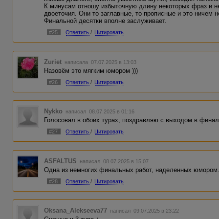
К минусам отношу избыточную длину некоторых фраз и н
двоеточия. Они то заглавные, то прописные и это ничем н
Финальной десятки вполне заслуживает.
#25
Ответить
/
Цитировать
Zuriet
написала 07.07.2025 в 13:03
Назовём это мягким юмором )))
#26
Ответить
/
Цитировать
Nykko
написал 08.07.2025 в 01:16
Голосовал в обоих турах, поздравляю с выходом в фина
#27
Ответить
/
Цитировать
ASFALTUS
написал 08.07.2025 в 15:07
Одна из немногих финальных работ, наделенных юмором. 
#28
Ответить
/
Цитировать
Oksana_Alekseeva77
написал 09.07.2025 в 23:22