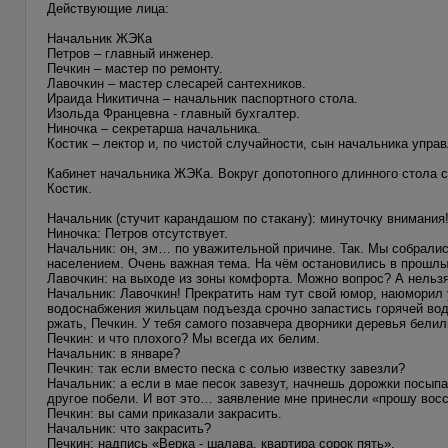
Действующие лица:
Начальник ЖЭКа
Петров – главный инженер.
Печкин – мастер по ремонту.
Лавочкин – мастер слесарей сантехников.
Ираида Никитична – начальник паспортного стола.
Изольда Францевна - главный бухгалтер.
Ниночка – секретарша начальника.
Костик – лектор и, по чистой случайности, сын начальника упр
Кабинет начальника ЖЭКа. Вокруг допотопного длинного стола с
Костик.
Начальник (стучит карандашом по стакану): минуточку внимания
Ниночка: Петров отсутствует.
Начальник: он, эм… по уважительной причине. Так. Мы собралис
населением. Очень важная тема. На чём остановились в прошлы
Лавочкин: на выходе из зоны комфорта. Можно вопрос? А нельзя
Начальник: Лавочкин! Прекратить нам тут свой юмор, наюморил у
водоснабжения жильцам подъезда срочно запастись горячей вод
ржать, Печкин. У тебя самого позавчера дворники деревья белил
Печкин: и что плохого? Мы всегда их белим.
Начальник: в январе?
Печкин: так если вместо песка с солью известку завезли?
Начальник: а если в мае песок завезут, начнешь дорожки посып
другое побели. И вот это… заявление мне принесли «прошу вос
Печкин: вы сами приказали закрасить.
Начальник: что закрасить?
Печкин: надпись «Верка - шалава, квартира сорок пять».