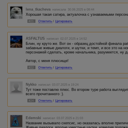
lena_tkacheva
написала 30.06.2025 в 08:44
Хорошая такая сатира, актуалочка с узнаваемыми персон
#21
Ответить
/
Цитировать
ASFALTUS
написал 02.07.2025 в 14:52
Блин, ну круто же. Вот он - образец достойной финала ра
забавные живые диалоги, и шутки, и темп, и все это на н
персонажей сделать, кроме начальника, разумеется, ну да
Автор, с меня плюсище!
#22
Ответить
/
Цитировать
Nykko
написал 03.07.2025 в 19:24
Тут тоже поставлю плюс. Во втором туре работа выгляди
всего прочитанного :).
#24
Ответить
/
Цитировать
Edemski
написал 03.07.2025 в 21:03
Название вызывало скепсис, но оказалась вполне прилич
Живые диалоги, вполне уместные шутки, комедия положе