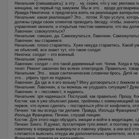
Начальник (смешавшись): а эту… ну, скажи, что у нас реклама п
женщина, не первый год замужем. Мы ж это… вроде договаривал
Ираида Никитична: я предлагала взять на реализацию валерьянк
Начальник: какая реализация? Это… потом. Я про услуги, котор
должны среди своих клиентов проводить беседу, чтобы, значитс
управления звонили, и открытым текстом намекали, что мы дол
Лавочкин: совокупляться?
Начальник: смешно, да. Самоокупаться, Лавочкин. Самоокупатьс
Лавочкин: мы стараемся.
Начальник: плохо стараетесь. Хуже некуда стараетесь. Какой ум
не объясняй, все знают тут, что такое солдат.
Ниночка: солдат – это военный.
Начальник: умничка.
Лавочкин: солдат – это такой деревянный чоп. Чопик. Когда в тр
течет. Ремонт закончен без всяких электродов. Правильно, това
Начальник: Это… ваши сантехнические словечки брось. Дитё не с
это… убрать труп из подвала.
Лавочкин: Да где ж я его возьму? Могу договориться с бомжом и
Начальник: Лавочкин, а ты можешь не ухудшать ситуацию? Дума
Лавочкин: я – пессимист, я надеюсь.
Начальник: зря надеешься. Послушай, как правильно. Прошу, Кос
Костик: как я уже объяснил ранее, проблемы с коммуникацией з
первое, что нужно сделать – постараться уйти от конфликта, о
Печкин: так мы всегда так делаем. Правда, Изольда Францевна?
Изольда Францевна: Печкин, слушай лекцию.
Костик: Для этого надо обуздать эмоции и войти в медитацию,
Печкин: Бинго. Я думал, бухгалтерия тупо вяжет, и поэтому у ни
лампочку в коридоре вывернули и лавочку убрали, а они всё сто
слетаются выяснить откуда им дополнительно прилетело, но в о
Францевна, приняли их когда-нибудь.