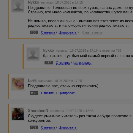
Nykko
написал 18.07.2025 в 17:15
Поздравляю! Голосовал во всех турах, на вас даже не ду
Странно, что мало комментов, по количеству шуток ваша
Не помню, писал ли выше - именно вот этот текст из все
радиоспектакль, и на юмористический радиоспектакль.
#36
Ответить
/
Цитировать
/
Скрыть ветку
Nykko
написал 18.07.2025 в 17:16
в ответ на #36
Да, кстати - тут был мой самый первый плюс на к
#37
Ответить
/
Цитировать
Le66
написала 18.07.2025 в 17:25
Поздравляю вас, отлично справились)
#38
Ответить
/
Цитировать
ShershenN
написала 19.07.2025 в 12:43
Скудеет умишком читатель раз такая лабуда пролезла в
конкурентов.
#39
Ответить
/
Цитировать