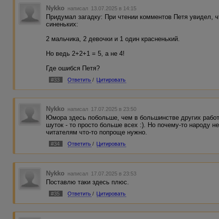
Nykko
написал 13.07.2025 в 14:15
Придумал загадку: При чтении комментов Петя увидел, ч
синеньких:
2 мальчика, 2 девочки и 1 один красненький.
Но ведь 2+2+1 = 5, а не 4!
Где ошибся Петя?
#33
Ответить
/
Цитировать
Nykko
написал 17.07.2025 в 23:50
Юмора здесь побольше, чем в большинстве других работ
шуток - то просто больше всех :). Но почему-то народу н
читателям что-то попроще нужно.
#34
Ответить
/
Цитировать
Nykko
написал 17.07.2025 в 23:53
Поставлю таки здесь плюс.
#35
Ответить
/
Цитировать