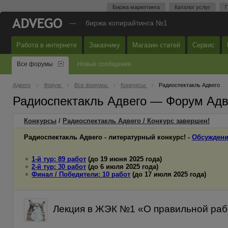
Биржа маркетинга
Каталог услуг
П
—
биржа копирайтинга №1
Работа в интернете
Заказчику
Магазин статей
Сервис
Все форумы
Новые сообщения
Адвего
Форум
Все форумы
Конкурсы
Радиоспектакль Адвего
Радиоспектакль Адвего — Форум Адв
Конкурсы
/
Радиоспектакль Адвего / Конкурс завершен!
Радиоспектакль Адвего - литературный конкурс! -
Обсуждени
1-й тур: 89 работ
(до 19 июня 2025 года)
2-й тур: 30 работ
(до 6 июля 2025 года)
Финал / Победители: 10 работ
(до 17 июля 2025 года)
Лекция в ЖЭК №1 «О правильной работе