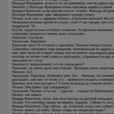
Изольда Францевна: если б я их не принимала, они бы давно наш
Ниночка: у Изольды Францевны очень красивые шарфы и шали!
Ираида Никитична: а как красиво она их толкает. Жильцы ей ден
Изольда Францевна: грех завидовать чужому успеху.
Печкин: а не грех с шарфом толкнуть утепление балкона? Мы ту
Начальник (хлопает рукой по столу): стоп! У нас лекция, или э
продолжай. Те.
Костик: недостаточно отложить конфликт. Конфликты возникают и
клиентами сводится к поиску зоны «согласия».
Лавочкин: Согласен.
Начальник: Лавочкин!
Лавочкин: чего? Я согласен с оратором. Полезно иногда глянут
Семеновна сорокового года рождения, проживающая по адресу у
нам, орет белугой и пишет заявку или на ремонт подъездной две
поэтому по ночам к ней ломятся маргиналы, а бражные отходы з
пальцами по столу)
Ниночка (с придыханием): что на самом деле?
Лавочкин: на самом деле мир спасает. Проводит очень секретн
Ниночка: Ах!
Начальник: Лавочкин. Успокойся уже. Это… Ниночка, он сочиня
дослушать, как нам тут всем это… правильно входить и наобор
Ниночка: все-таки выходить? У меня на выход ну, совсем ничего 
Печкин: Она права. Где спецодежда?
Начальник: Печкин, и ты это… туда же… следом за Лавочкиным х
Печкин: как забыть.
Ираида Никитична: легко. Как кучу мусора на детской площадке.
Печкин: Я в сентябре заявку на машину подавал. Сейчас-то чего
Ираида Никитична: Под снегом - да. А весной, когда снег сойдет
Печкин: может, не опять. Может птицы на гнезда растащат?
Ираида Никитична: тяжело вить гнезда из кирпичного боя и арма