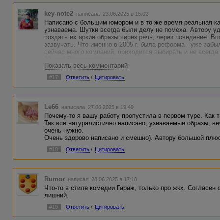
key-note2
написала 23.06.2025 в 15:02
Написано с большим юмором и в то же время реальная к
узнаваема. Шутки всегда были делу не помеха. Автору уд
создать их яркие образы через речь, через поведение. В
зазвучать. Что именно в 2005 г. была реформа - уже забы
сейчас много компаний, приходится выбирать и не всегда
20 лет! Вовремя вспомнили.
Показать весь комментарий
#17
Ответить
/
Цитировать
Le66
написала 27.06.2025 в 19:49
Почему-то я вашу работу пропустила в первом туре. Как т
Так всё натуралистично написано, узнаваемые образы, ве
очень нужно.
Очень здорово написано и смешно). Автору большой плюс,
#18
Ответить
/
Цитировать
Rumor
написал 28.06.2025 в 17:18
Что-то в стиле комедии Гараж, только про жкх. Согласен
лишний.
#19
Ответить
/
Цитировать