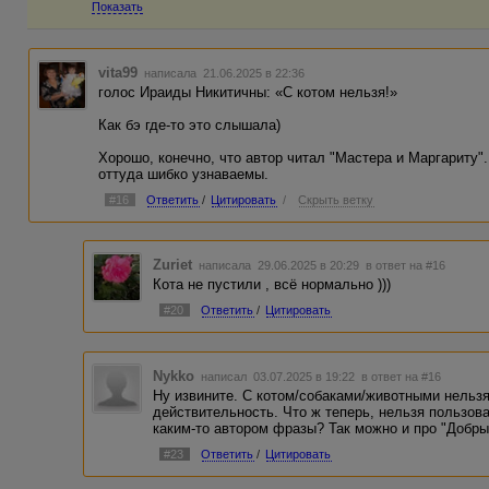
Показать
vita99
написала 21.06.2025 в 22:36
голос Ираиды Никитичны: «С котом нельзя!»
Как бэ где-то это слышала)
Хорошо, конечно, что автор читал "Мастера и Маргариту"
оттуда шибко узнаваемы.
#16
Ответить
/
Цитировать
/
Скрыть ветку
Zuriet
написала 29.06.2025 в 20:29
в ответ на #16
Кота не пустили , всё нормально )))
#20
Ответить
/
Цитировать
Nykko
написал 03.07.2025 в 19:22
в ответ на #16
Ну извините. С котом/собаками/животными нельзя 
действительность. Что ж теперь, нельзя пользов
каким-то автором фразы? Так можно и про "Добрый 
#23
Ответить
/
Цитировать