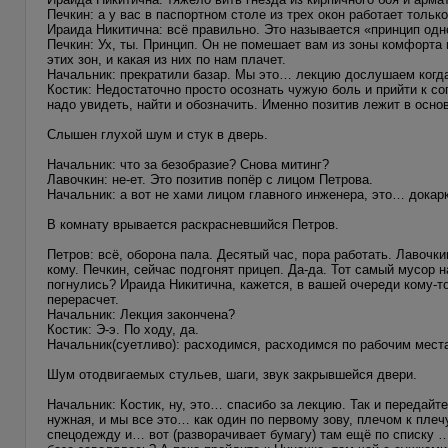
Печкин: а у вас в паспортном столе из трех окон работает толь
Ираида Никитична: всё правильно. Это называется «принцип одно
Печкин: Ух, ты. Принцип. Он не помешает вам из зоны комфорта
этих зон, и какая из них по нам плачет.
Начальник: прекратили базар. Мы это… лекцию дослушаем когда
Костик: Недостаточно просто осознать чужую боль и прийти к со
надо увидеть, найти и обозначить. Именно позитив лежит в осно
Слышен глухой шум и стук в дверь.
Начальник: что за безобразие? Снова митинг?
Лавочкин: не-ет. Это позитив попёр с лицом Петрова.
Начальник: а вот не хами лицом главного инженера, это… докар
В комнату врывается раскрасневшийся Петров.
Петров: всё, оборона пала. Десятый час, пора работать. Лавочки
кому. Печкин, сейчас подгонят прицеп. Да-да. Тот самый мусор
погнулись? Ираида Никитична, кажется, в вашей очереди кому-т
перерасчет.
Начальник: Лекция закончена?
Костик: Э-э. По ходу, да.
Начальник(суетливо): расходимся, расходимся по рабочим мест
Шум отодвигаемых стульев, шаги, звук закрывшейся двери.
Начальник: Костик, ну, это… спасибо за лекцию. Так и передайте
нужная, и мы все это… как один по первому зову, плечом к плеч
спецодежду и… вот (разворачивает бумагу) там ещё по списку …