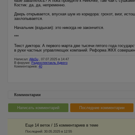
базе завалялось? А пока пройдите к Ниночке, там чай с сушками,
Костик: да, да, непременно.
Дверь открывается, впуская шум из коридора: грохот, визг, ист
захлопывается.
Начальник (вздыхая): это никогда не закончится.
***
Текст диктора: А первого марта две тысячи пятого года государ
в руки частных управляющих компаний. Реформа ЖКХ совершенс
Написал:
AllaSu
, 07.07.2025 в 14:47
В форуме:
Радиоспектакль Адвего
Комментариев:
40
Комментарии
Написать комментарий
Последние комментарии
Еще 14 веток / 15 комментариев в темe
Последний:
30.05.2025 в 12:55