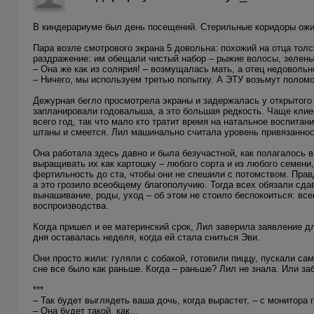
В киндерариуме был день посещений. Стерильные коридоры ожи
Пара возле смотрового экрана 5 довольна: похожий на отца толст
раздражение: им обещали чистый набор – рыжие волосы, зеленые
– Она же как из солярия! – возмущалась мать, а отец недовольн
– Ничего, мы используем третью попытку. А ЭТУ возьмут поломо
Дежурная бегло просмотрела экраны и задержалась у открытого
запланировали годовалыша, а это большая редкость. Чаще клиен
всего год, так что мало кто тратит время на натальное воспитан
штаны и смеется. Лил машинально считала уровень привязаннос
Она работала здесь давно и была безучастной, как полагалось в
выращивать их как картошку – любого сорта и из любого семен
фертильность до ста, чтобы они не спешили с потомством. Пра
а это грозило всеобщему благополучию. Тогда всех обязали сда
вынашивание, роды, уход – об этом не стоило беспокоиться: в
воспроизводства.
Когда пришел и ее материнский срок, Лил заверила заявление д
дня оставалась неделя, когда ей стала сниться Эви.
Они просто жили: гуляли с собакой, готовили пиццу, пускали сам
сне все было как раньше. Когда – раньше? Лил не знала. Или за
***
– Так будет выглядеть ваша дочь, когда вырастет, – с монитора
– Она будет такой, как…