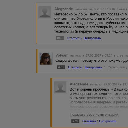
Alegzende
написал 14.05.2017 в 16:16
в ответ
Интересно было бы знать, кто поставил м
считает, что биотехнологии в России нах
заявляю, что над нами даже кубинцы сме
советских коллег, а вот теперь Куба нас
технологий (в первую очередь в медицине
#40
Ответить
/
Цитировать
Votvam
написала 27.05.2017 в 05:24
в ответ н
Содрогаются, потому что это похуже яд
#76
Ответить
/
Цитировать
/
Скрыть ветку
Alegzende
написал 27.05.2017 в 19
Вот и корень проблемы - Ваша ф
инженерные технологии - это пр
быть употреблена как во зло, так
использования ядерных и ракетн
минимизировать возможные посл
ДНЯО, Комитета Цангера, Групп
Показать весь комментарий
так далее. Инструменты, призва
космических и ядерных программ
#79
Ответить
/
Цитировать
неправомерного использования т
помощью.