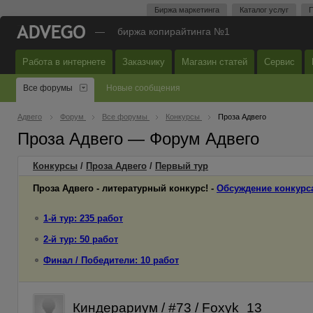
Биржа маркетинга
Каталог услуг
П
—
биржа копирайтинга №1
Работа в интернете
Заказчику
Магазин статей
Сервис
Все форумы
Новые сообщения
Адвего
Форум
Все форумы
Конкурсы
Проза Адвего
Проза Адвего — Форум Адвего
Конкурсы
/
Проза Адвего
/
Первый
тур
Проза Адвего - литературный конкурс! -
Обсуждение конкурс
1-й тур: 235 работ
2-й тур: 50 работ
Финал / Победители: 10 работ
Киндерариум / #73 / Foxyk_13