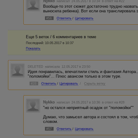
Nykko
написал 24.05.2017 в 10:34
в ответ на #22
Вообще-то этот сюжет достаточно трудно назват
выносила ребенка). Вот если она транслировала эм
#56
Ответить
/
Цитировать
Еще 5 веток / 6 комментариев в темe
Последний:
10.05.2017 в 10:37
Показать
DELETED
написала 12.05.2017 в 23:50
Идея понравилась, впечатлили стиль и фантазия Автора..
"поломойки"... Плюс авансом только в этом туре.
#28
Ответить
/
Цитировать
/
Скрыть ветку
Nykko
написал 24.05.2017 в 10:36
в ответ на #28
"но остался неприятный осадок от "поломойки""
Думаю, что замысел автора и состоял в том, что
словом.
#57
Ответить
/
Цитировать