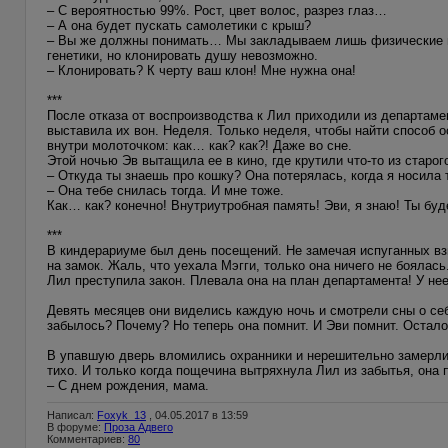
– С вероятностью 99%. Рост, цвет волос, разрез глаз…
– А она будет пускать самолетики с крыш?
– Вы же должны понимать… Мы закладываем лишь физические па
генетики, но клонировать душу невозможно.
– Клонировать? К черту ваш клон! Мне нужна она!
***
После отказа от воспроизводства к Лил приходили из департамен
выставила их вон. Неделя. Только неделя, чтобы найти способ о
внутри молоточком: как… как? как?! Даже во сне.
Этой ночью Эв вытащила ее в кино, где крутили что-то из старог
– Откуда ты знаешь про кошку? Она потерялась, когда я носила 
– Она тебе снилась тогда. И мне тоже.
Как… как? конечно! Внутриутробная память! Эви, я знаю! Ты буд
***
В киндерариуме был день посещений. Не замечая испуганных взг
на замок. Жаль, что уехала Мэгги, только она ничего не боялас
Лил преступила закон. Плевала она на план департамента! У нее
Девять месяцев они виделись каждую ночь и смотрели сны о себе
забылось? Почему? Но теперь она помнит. И Эви помнит. Остал
В упавшую дверь вломились охранники и нерешительно замерли.
тихо. И только когда пощечина вытряхнула Лил из забытья, она 
– С днем рождения, мама.
Написал:
Foxyk_13
, 04.05.2017 в 13:59
В форуме:
Проза Адвего
Комментариев:
80