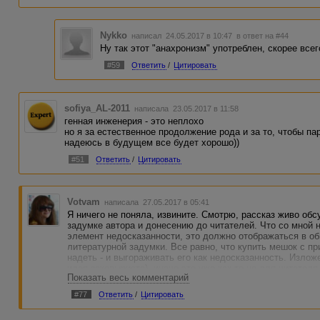
Nykko
написал 24.05.2017 в 10:47
в ответ на #44
Ну так этот "анахронизм" употреблен, скорее всег
#59
Ответить
/
Цитировать
sofiya_AL-2011
написала 23.05.2017 в 11:58
генная инженерия - это неплохо
но я за естественное продолжение рода и за то, чтобы 
надеюсь в будущем все будет хорошо))
#51
Ответить
/
Цитировать
Votvam
написала 27.05.2017 в 05:41
Я ничего не поняла, извините. Смотрю, рассказ живо обс
задумке автора и донесению до читателей. Что со мной н
элемент недосказанности, это должно отображаться в о
литературной задумки. Все равно, что купить мешок с п
надеть - и выгораживать его как недосказанность. Изло
идея заковыриста), иначе это уже как-то не для читателя
Показать весь комментарий
#77
Ответить
/
Цитировать