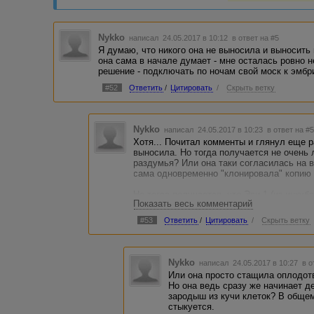
некотором роде, беременна. Охранники, видимо
химического оружия - сделали 
датчиков на появление ребёночка на свет.
денежек на ликвидацию химичес
России биотехнологии - так мы и
Боюсь, Лил никто не разубедит, что дочка - это
потому что без генной инженерии
Nykko
написал 24.05.2017 в 10:12
в ответ на #5
придётся заменять Лил безвременно опочившую м
представляете. Что было - то ус
Я думаю, что никого она не выносила и выносить 
объявлял, где у СССР какие объ
она сама в начале думает - мне осталась ровно 
оружия.
решение - подключать по ночам свой моск к эмбр
Чего содрогаться-то? Над безоп
#52
Ответить
/
Цитировать
/
Скрыть ветку
ничего не решишь. Своё развива
Евросоюзу, который борется со С
американцев знают, что генно-и
рисков, чем традиционные техно
Nykko
написал 24.05.2017 в 10:23
в ответ на #
Хотя... Почитал комменты и глянул еще р
выносила. Но тогда получается не очень 
раздумья? Или она таки согласилась на в
сама одновременно "клонировала" копию 
Но тогда получается, что Эви-1 (из инкуб
Показать весь комментарий
будет воспитывать обеих (причем Эви-1 б
#53
Ответить
/
Цитировать
/
Скрыть ветку
Nykko
написал 24.05.2017 в 10:27
в о
Или она просто стащила оплодот
Но она ведь сразу же начинает д
зародыш из кучи клеток? В общем
стыкуется.