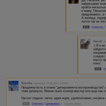
Да, Наталья, вы
один день, а ГГ в начале одна, а 
нормальные семьи, или
набрасываю возм
Кстати, где-то мы уже обсуждали 
поколения....:)
пройти нескольк
есть доверие к автору и рассказ
и маму. Объясне
доверие появилось, так что, впол
Личное восприятие - наш
придумывать, а 
нет)
эта как-то не легла.
А вообще, переф
легла так не лег
Ну и итог мега-поста) Мне понрав
целом, на мой вкус, оригинально
#71
Ответить
/
Nanali
н
:) Я и н
найдется
понрави
следует 
массу пр
плюс.
#72
О
Nikulka
написала 20.05.2017 в 23:41
Продвинутость в плане "департамента воспроизводства" и 
тоже резануло. Можно было клинер-мастер или еще как-то
Насчет подачи: легко, идея норм, удобочитаемо, интрига 
#44
Ответить
/
Цитировать
/
Скрыть ветку