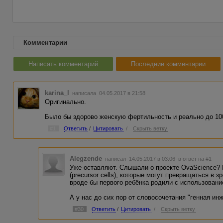
Комментарии
Написать комментарий
Последние комментарии
karina_l
написала 04.05.2017 в 21:58
Оригинально.
Было бы здорово женскую фертильность и реально до 100 
#1
Ответить
/
Цитировать
/
Скрыть ветку
Alegzende
написал 14.05.2017 в 03:06
в ответ на #1
Уже оставляют. Слышали о проекте OvaScience? 
(precursor cells), которые могут превращаться в
вроде бы первого ребёнка родили с использовани
А у нас до сих пор от словосочетания "генная ин
#30
Ответить
/
Цитировать
/
Скрыть ветку