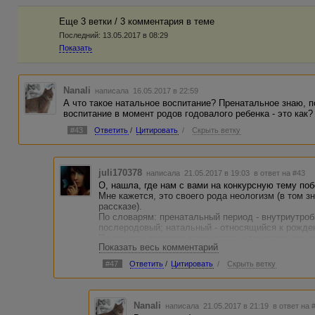
Еще 3 ветки / 3 комментария в темe
Последний:
13.05.2017 в 08:29
Показать
Nanali
написала 16.05.2017 в 22:59
А что такое натальное воспитание? Пренатальное знаю, 
воспитание в момент родов годовалого ребенка - это как?
#43
Ответить
/
Цитировать
/
Скрыть ветку
juli170378
написала 21.05.2017 в 19:03
в ответ на #43
О, нашла, где нам с вами на конкурсную тему по
Мне кажется, это своего рода неологизм (в том з
рассказе).
По словарям: пренатальный период - внутриутроб
послеродовый; натальный - относящийся к рожде
По сюжету рассказа получается, что натальное во
Показать весь комментарий
рождения из пробирки до достижения ребенком 7-
"взращивание потомка". То есть в этот период пр
#47
Ответить
/
Цитировать
/
Скрыть ветку
еще не ставшего полноправным членом общества
Если исходить из словарной статьи, взятие имен
применить его значение к реалиям рассказа, впол
Nanali
написала 21.05.2017 в 21:19
в ответ на 