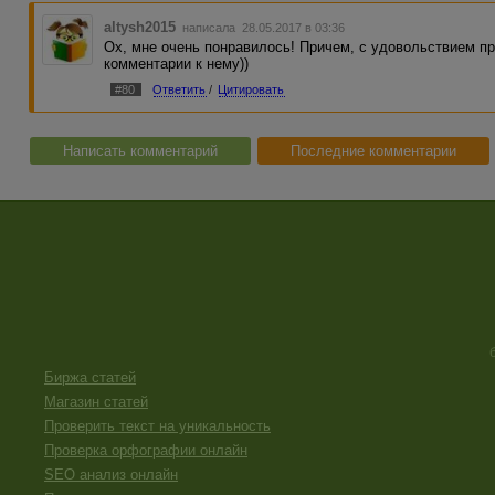
altysh2015
написала 28.05.2017 в 03:36
Ох, мне очень понравилось! Причем, с удовольствием про
комментарии к нему))
#80
Ответить
/
Цитировать
Написать комментарий
Последние комментарии
Биржа статей
Магазин статей
Проверить текст на уникальность
Проверка орфографии онлайн
SEO анализ онлайн