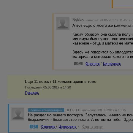
Nykko
написал 24.05.2017 в 11:45
в 
А вот еще, с моего же коммента 
Каким образом она смогла получ
минимум был нужен генетический
наверное - отца и матери ее мате
Здесь же говорится об оплодотво
материал и материал какого-то 
#62
Ответить
/
Цитировать
Еще 11 веток / 11 комментариев в темe
Последний:
05.05.2017 в 14:20
Показать
Лучший комментарий
DELETED
написала 08.05.2017 в 10:15
Не разделяю общего восторга. Запуталась, ничего не пон
безразличия, безответственности. А потом на тебе.. Здр
#17
Ответить
/
Цитировать
/
Скрыть ветку