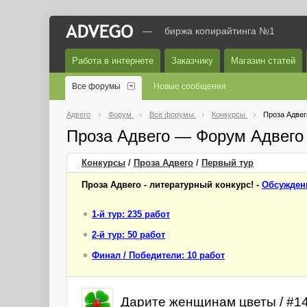
—
биржа копирайтинга №1
Работа в интернете
Заказчику
Магазин статей
Все форумы
Новые сообщения
Адвего
Форум
Все форумы
Конкурсы
Проза Адвег
Проза Адвего — Форум Адвего
Конкурсы
/
Проза Адвего
/
Первый
тур
Проза Адвего - литературный конкурс! -
Обсужден
1-й тур: 235 работ
2-й тур: 50 работ
Финал / Победители: 10 работ
Дарите женщинам цветы / #147