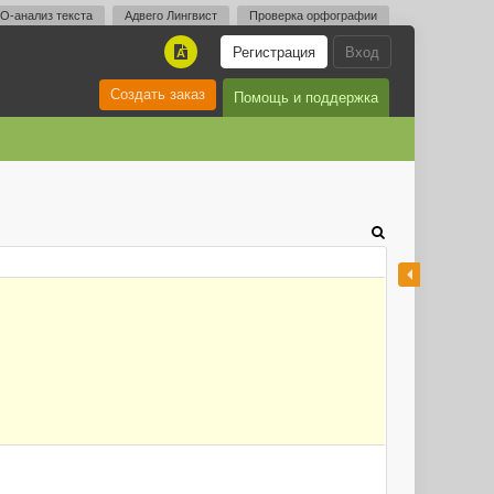
O-анализ текста
Адвего Лингвист
Проверка орфографии
Регистрация
Вход
A
Создать заказ
Помощь и поддержка