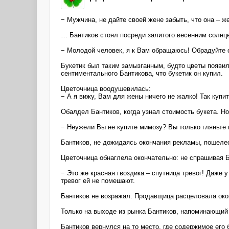
− Мужчина, не дайте своей жене забыть, что она – ж
… Бантиков стоял посреди залитого весенним солнце
− Молодой человек, я к Вам обращаюсь! Обрадуйте с
Букетик был таким замызганным, будто цветы появили
сентиментального Бантикова, что букетик он купил.
Цветочница воодушевилась:
− А я вижу, Вам для жены ничего не жалко! Так купи
Обалдел Бантиков, когда узнал стоимость букета. Но
− Неужели Вы не купите мимозу? Вы только гляньте н
Бантиков, не дожидаясь окончания рекламы, пошеле
Цветочница обнаглела окончательно: не спрашивая Ба
− Это же красная гвоздика – спутница тревог! Даже у
тревог ей не помешают.
Бантиков не возражал. Продавщица расцеловала окон
Только на выходе из рынка Бантиков, напоминающий х
Бантиков вернулся на то место, где содержимое его