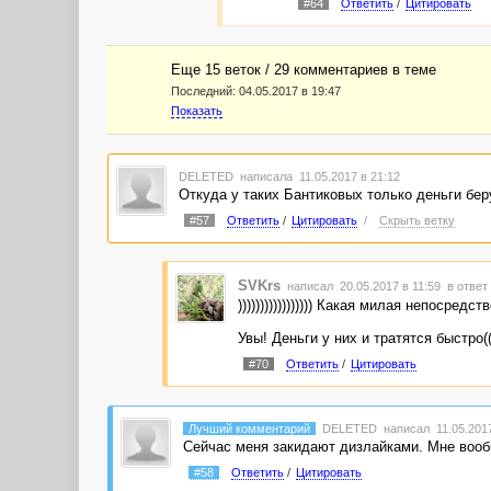
#64
Ответить
/
Цитировать
Еще 15 веток / 29 комментариев в темe
Последний:
04.05.2017 в 19:47
Показать
DELETED
написала 11.05.2017 в 21:12
Откуда у таких Бантиковых только деньги бер
#57
Ответить
/
Цитировать
/
Скрыть ветку
SVKrs
написал 20.05.2017 в 11:59
в ответ
))))))))))))))))) Какая милая непосредст
Увы! Деньги у них и тратятся быстро((
#70
Ответить
/
Цитировать
Лучший комментарий
DELETED
написал 11.05.2017
Сейчас меня закидают дизлайками. Мне вооб
#58
Ответить
/
Цитировать