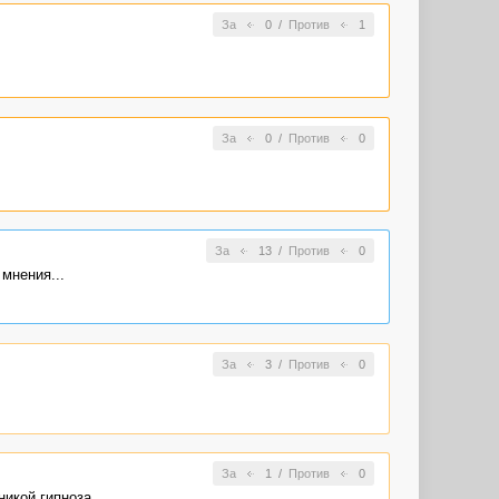
За
0
/
Против
1
За
0
/
Против
0
За
13
/
Против
0
мнения...
За
3
/
Против
0
За
1
/
Против
0
икой гипноза,