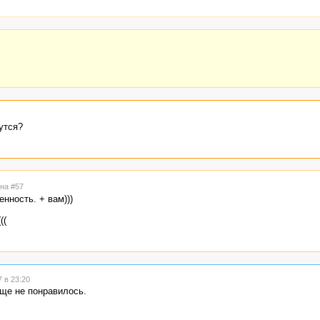
утся?
 на #57
венность. + вам)))
((
 в 23:20
ще не понравилось.