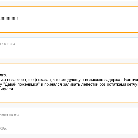
!!!!!!!!!
7 в 19:04
олго…
лько позавчера, шеф сказал, что следующую возможно задержат. Бантик
 "Давай поженимся" и принялся заливать лепестки роз остатками кетчу
ьнулся.
ответ на #67
етку