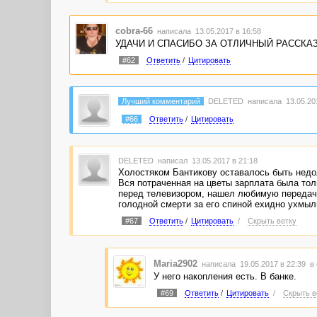
cobra-66
написала 13.05.2017 в 16:58
УДАЧИ И СПАСИБО ЗА ОТЛИЧНЫЙ РАССКАЗ!!!!!
#62
Ответить
/
Цитировать
Лучший комментарий
DELETED
написала 13.05.201
#66
Ответить
/
Цитировать
DELETED
написал 13.05.2017 в 21:18
Холостяком Бантикову оставалось быть нед
Вся потраченная на цветы зарплата была то
перед телевизором, нашел любимую передачу
голодной смерти за его спиной ехидно ухмыл
#67
Ответить
/
Цитировать
/
Скрыть ветку
Maria2902
написала 19.05.2017 в 22:39
в 
У него накопления есть. В банке.
#69
Ответить
/
Цитировать
/
Скрыть в