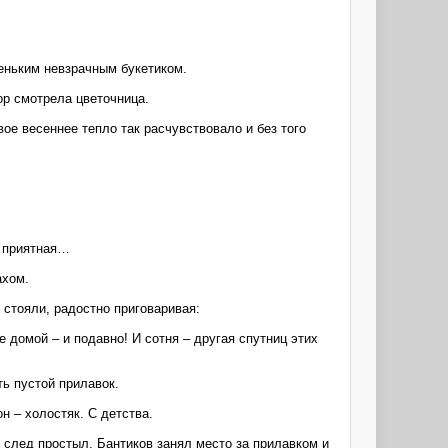
еньким невзрачным букетиком.
ор смотрела цветочница.
вое весеннее тепло так расчувствовало и без того
− приятная…
ахом.
 стояли, радостно приговаривая:
е домой – и подавно! И сотня – другая спутниц этих
ь пустой прилавок.
н – холостяк. С детства.
 след простыл. Бантиков занял место за прилавком и