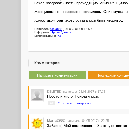
начал раздавать цветы проходящим мимо женщинам. П
Женщинам это невероятно нравилось. Они смущались
Холостяком Бантикову оставалось быть недолго…
Написала:
tesla888
, 04.05.2017 в 13:59
В форуме:
Проза Адвего
Комментариев:
83
Комментарии
Написать комментарий
Последние комме
DELETED
написала 04.05.2017 в 17:36
Просто и мило. Понравилось.
#1
Ответить
/
Цитировать
Maria2902
написала 04.05.2017 в 22:25
Забавно) Мой вам плюсик... За отсутствие котэ