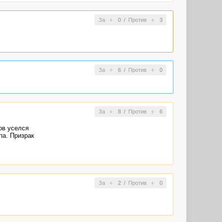
За
0
/
Против
3
За
6
/
Против
0
За
8
/
Против
6
ов уселся
па. Призрак
За
2
/
Против
0