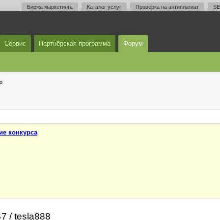
Биржа маркетинга
Каталог услуг
Проверка на антиплагиат
SE
Сервис
Партнёрская программа
Форум
о
ие конкурса
 / tesla888