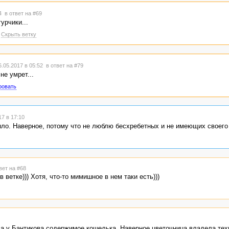
34
в ответ на #69
урчики...
Скрыть ветку
.05.2017 в 05:52
в ответ на #79
не умрет...
ровать
7 в 17:10
ло. Наверное, потому что не люблю бесхребетных и не имеющих своего 
вет на #68
ветке))) Хотя, что-то мимишное в нем таки есть)))
а у Бантикова содержимое кошелька. Наверное цветочница владела техн