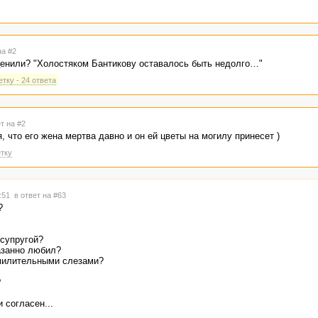
на #2
ценили? "Холостяком Бантикову оставалось быть недолго…"
тку - 24 ответа
т на #2
, что его жена мертва давно и он ей цветы на могилу принесет )
тку
7:51
в ответ на #63
?
 супругой?
азанно любил?
милительными слезами?
?
 согласен...