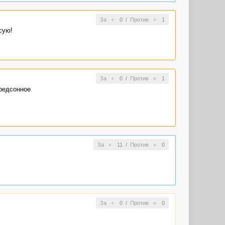
За
0
/
Против
1
сую!
За
0
/
Против
1
предсонное
За
11
/
Против
0
За
0
/
Против
0