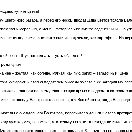
енщина: купите цветы!
м цветочного базара, а перед его носом продавщица цветов трясла мал
вою жену морально, а меня – материально: купите подснежники, − в уп
сь не из-под снега, а их выкопали из-под земли, как картофель. Но пер
те ей розы. Штук пятнадцать. Пусть обалдеет!
 розы купил.
а нее – желтая, как солнце, мягкая, как пух, запах – загадочный, цена 
стел купюрами и стал обладателем мимозы вместе с ее загадочным зап
нтикова, она паковала ему сноп гвоздик прямо с ведром, в котором они
 меня по поводу Вас тревога возникла, а у Вашей жены, когда Вы придет
чательно обалдевшего Бантикова, пересчитала деньги и стала протират
одячую клумбу, вспомнил, что жены у него нет и никогда не было, что о
 бумажника превратилось в цветы, но прилавок был пуст, а продавщицы и