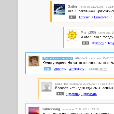
Sailor
написал 25.05.2017 в 02:
Ага. В секлянной. Грибочки-ог
#79
Ответить
/
Цитировать
/
Maria2902
написала 26
И что? Таки с голоду 
#80
Ответить
/
Цити
ulanova
Лучший комментарий
написала 15.05.201
Юмор увидела. Но как-то не очень смешно бы
#68
Ответить
/
Цитировать
/
Скрыть ветку
DELETED
написала 20.05.2017 в 13:33
в от
Вооооот, хоть один единомышленник в 
#71
Ответить
/
Цитировать
wintersong
написала 20.05.2017 в 21:58
Жаль, что у продавщицы цветы закончились, 