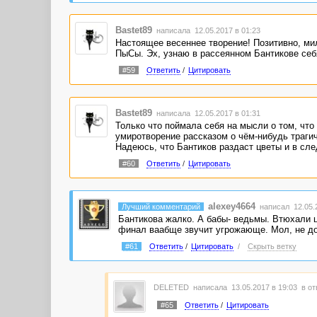
Bastet89
написала 12.05.2017 в 01:23
Настоящее весеннее творение! Позитивно, ми
ПыСы. Эх, узнаю в рассеянном Бантикове себя
#59
Ответить
/
Цитировать
Bastet89
написала 12.05.2017 в 01:31
Только что поймала себя на мысли о том, что
умиротворение рассказом о чём-нибудь траги
Надеюсь, что Бантиков раздаст цветы и в сле
#60
Ответить
/
Цитировать
alexey4664
Лучший комментарий
написал 12.05.2
Бантикова жалко. А бабы- ведьмы. Втюхали ц
финал ваабще звучит угрожающе. Мол, не долг
#61
Ответить
/
Цитировать
/
Скрыть ветку
DELETED
написала 13.05.2017 в 19:03
в от
#65
Ответить
/
Цитировать