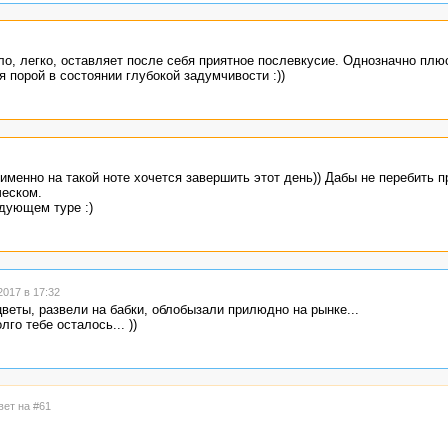
ло, легко, оставляет после себя приятное послевкусие. Однозначно плю
 порой в состоянии глубокой задумчивости :))
 именно на такой ноте хочется завершить этот день)) Дабы не перебить 
ческом.
дующем туре :)
017 в 17:32
веты, развели на бабки, облобызали прилюдно на рынке...
о тебе осталось... ))
вет на #61