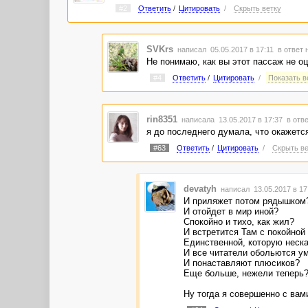
#2
Ответить
/
Цитировать
/
Скрыть ветку
SVKrs
написал 05.05.2017 в 17:11
в ответ 
Не понимаю, как вы этот пассаж не о
#4
Ответить
/
Цитировать
/
Показать ве
rin8351
написала 13.05.2017 в 17:37
в отве
я до последнего думала, что окажется
#63
Ответить
/
Цитировать
/
Скрыть ве
devatyh
написал 13.05.2017 в 1
И приляжет потом рядышком
И отойдет в мир иной?
Спокойно и тихо, как жил?
И встретится Там с покойной
Единственной, которую неск
И все читатели обольются у
И понаставляют плюсиков?
Еще больше, нежели теперь
Ну тогда я совершенно с вами