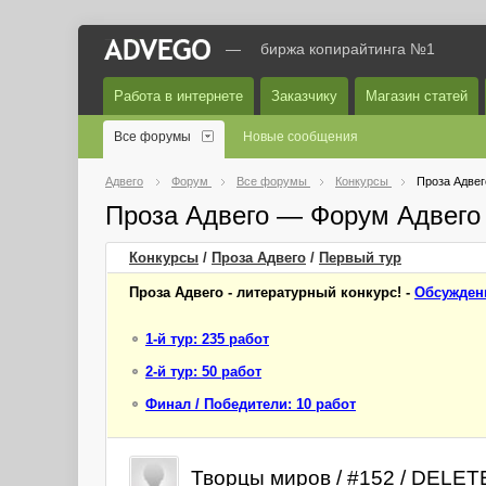
—
биржа копирайтинга №1
Работа в интернете
Заказчику
Магазин статей
Все форумы
Новые сообщения
Адвего
Форум
Все форумы
Конкурсы
Проза Адвег
Проза Адвего — Форум Адвего
Конкурсы
/
Проза Адвего
/
Первый
тур
Проза Адвего - литературный конкурс! -
Обсужден
1-й тур: 235 работ
2-й тур: 50 работ
Финал / Победители: 10 работ
Творцы миров / #152 / DELE