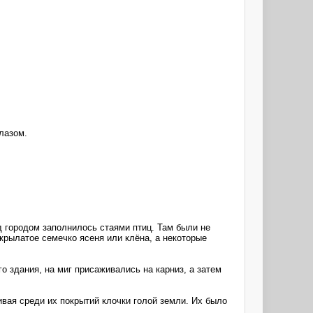
лазом.
д городом заполнилось стаями птиц. Там были не
 крылатое семечко ясеня или клёна, а некоторые
 здания, на миг присаживались на карниз, а затем
ивая среди их покрытий клочки голой земли. Их было