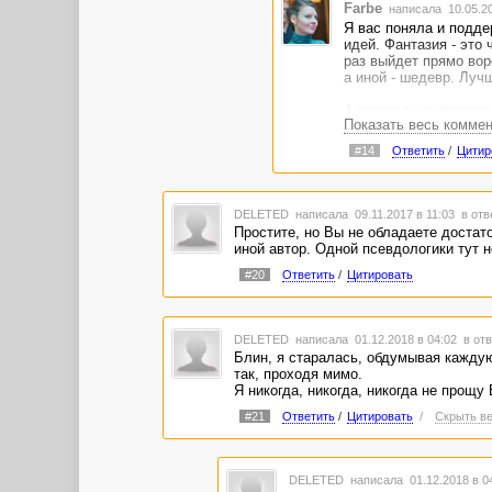
Farbe
написала 10.05.2
Я вас поняла и подде
идей. Фантазия - это 
раз выйдет прямо воро
а иной - шедевр. Лучш
А касательно произве
Показать весь комме
создание голубями ми
их прописать немного 
#14
Ответить
/
Цитир
DELETED
написала 09.11.2017 в 11:03
в отв
Простите, но Вы не обладаете достато
иной автор. Одной псевдологики тут н
#20
Ответить
/
Цитировать
DELETED
написала 01.12.2018 в 04:02
в отв
Блин, я старалась, обдумывая каждую
так, проходя мимо.
Я никогда, никогда, никогда не прощу 
#21
Ответить
/
Цитировать
/
Скрыть ве
DELETED
написала 01.12.2018 в 