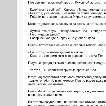
Пол ощутил привычный аромат. Кухонный автомат по
- Какой месяц сейчас? – Спросила Мира, подходя к о
- Кажется, уже апрель, - ответил он почти равнодуш
- Пойдём пить кофе, - сказала Мира и вдруг замерл
Какое-то движение мелькнуло за окном, а потом на о
- Думаю, это голубь, - предположил Пол, - я видел т
- Но откуда он здесь?
- Наверное, кое-где в горах ещё уцелели леса…
Голубь потоптался на месте и, склонив голову набо
- Посмотри, он что-то держит в клюве.
- Кажется, это семя какого-то дерева, - ответил Пол.
Голубь и правда сжимал в клюве небольшой жёлудь.
- Улетел, - с непонятной грустью произнёс Пол.
И тут над горизонтом появилось множество движущих
только голуби. Но и те, которых Пол не видел даже 
даже небольшие шишки.
Пол и Мира с изумлением наблюдали, как деловито с
вновь взмывали в небо.
Но вот они разделились на небольшие стайки и стали
не так много, этих маленьких участков почвы, но вс