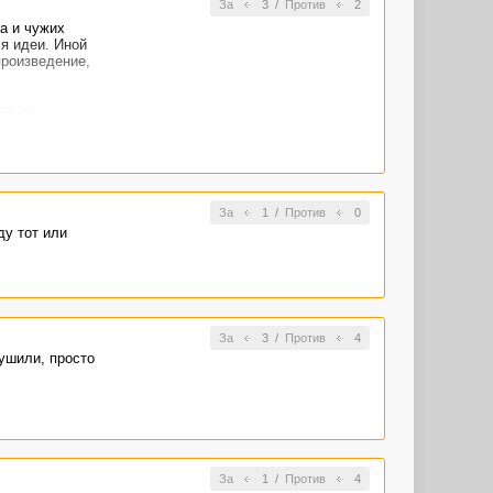
За
3
/
Против
2
а и чужих
ся идеи. Иной
произведение,
ть на
дились, то и
За
1
/
Против
0
ду тот или
За
3
/
Против
4
ушили, просто
За
1
/
Против
4