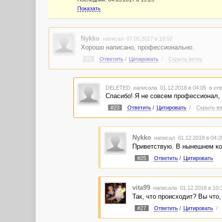
Показать
Nykko
написал 07.05.2017 в 18:52
Хорошо написано, профессионально.
#5
Ответить
/
Цитировать
/
Скрыть ветку
DELETED
написала 01.12.2018 в 04:05
в отв
Спасибо! Я не совсем профессионал, 
#23
Ответить
/
Цитировать
/
Скрыть ве
Nykko
написал 01.12.2018 в 04:
Приветствую. В нынешнем кон
#25
Ответить
/
Цитировать
vita99
написала 01.12.2018 в 10
Так, что происходит? Вы что,
#27
Ответить
/
Цитировать
/