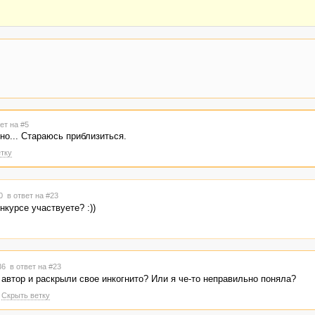
ет на #5
но... Стараюсь приблизиться.
тку
20
в ответ на #23
курсе участвуете? :))
:36
в ответ на #23
 автор и раскрыли свое инкогнито? Или я че-то неправильно поняла?
Скрыть ветку