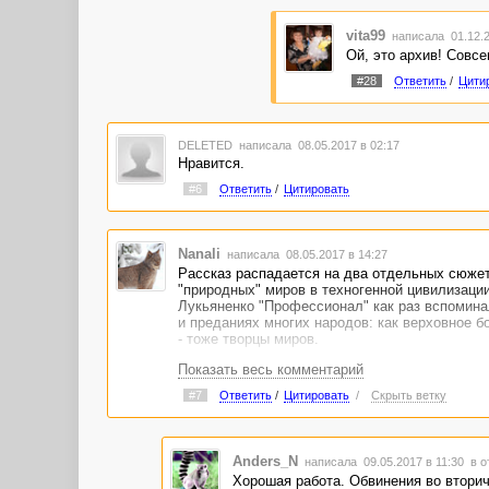
vita99
написала 01.12.2
Ой, это архив! Совсе
#28
Ответить
/
Цити
DELETED
написала 08.05.2017 в 02:17
Нравится.
#6
Ответить
/
Цитировать
Nanali
написала 08.05.2017 в 14:27
Рассказ распадается на два отдельных сюжет
"природных" миров в техногенной цивилизаци
Лукьяненко "Профессионал" как раз вспомина
и преданиях многих народов: как верховное б
- тоже творцы миров.
Показать весь комментарий
Но вряд ли автор имел в виду этот момент, да
ведь как лихо можно было бы завернуть, если 
#7
Ответить
/
Цитировать
/
Скрыть ветку
красиво объединить! Увы... Прочитала.
Anders_N
написала 09.05.2017 в 11:30
в о
Хорошая работа. Обвинения во вторич