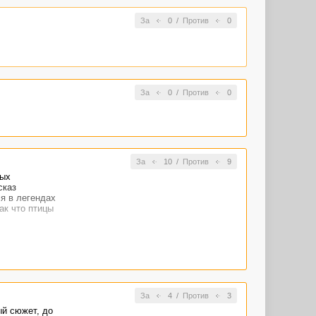
За
0
/
Против
0
За
0
/
Против
0
За
10
/
Против
9
ных
сказ
я в легендах
ак что птицы
 обидно: а
гармонично,
За
4
/
Против
3
ый сюжет, до