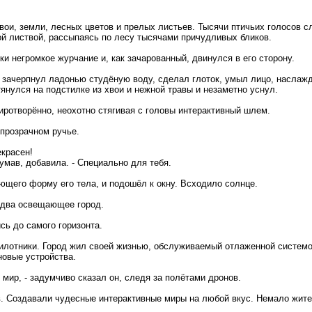
вои, земли, лесных цветов и прелых листьев. Тысячи птичьих голосов с
ой листвой, рассыпаясь по лесу тысячами причудливых бликов.
ки негромкое журчание и, как зачарованный, двинулся в его сторону.
 зачерпнул ладонью студёную воду, сделал глоток, умыл лицо, наслаж
янулся на подстилке из хвои и нежной травы и незаметно уснул.
иротворённо, неохотно стягивая с головы интерактивный шлем.
 прозрачном ручье.
екрасен!
думав, добавила. - Специально для тебя.
яющего форму его тела, и подошёл к окну. Всходило солнце.
едва освещающее город.
ь до самого горизонта.
спилотники. Город жил своей жизнью, обслуживаемый отлаженной систем
новые устройства.
 мир, - задумчиво сказал он, следя за полётами дронов.
ов. Создавали чудесные интерактивные миры на любой вкус. Немало жите