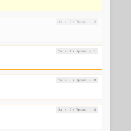
За
2
/
Против
8
За
1
/
Против
1
За
0
/
Против
0
За
0
/
Против
0