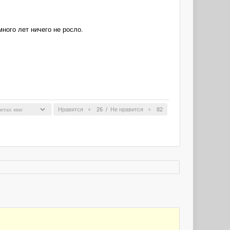
много лет ничего не росло.
Нравится
26
/
Не нравится
82