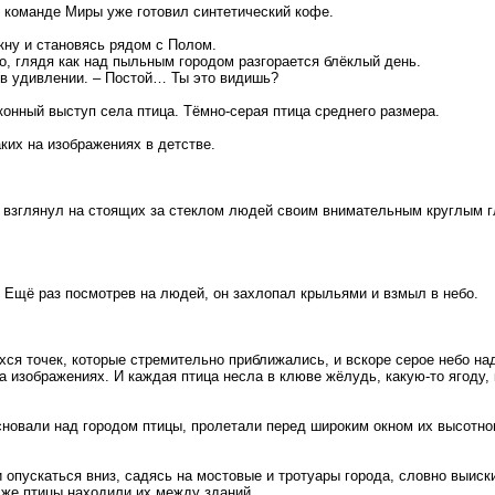
 команде Миры уже готовил синтетический кофе.
кну и становясь рядом с Полом.
но, глядя как над пыльным городом разгорается блёклый день.
а в удивлении. – Постой… Ты это видишь?
конный выступ села птица. Тёмно-серая птица среднего размера.
аких на изображениях в детстве.
к, взглянул на стоящих за стеклом людей своим внимательным круглым г
 Ещё раз посмотрев на людей, он захлопал крыльями и взмыл в небо.
ся точек, которые стремительно приближались, и вскоре серое небо на
на изображениях. И каждая птица несла в клюве жёлудь, какую-то ягоду,
новали над городом птицы, пролетали перед широким окном их высотного
 опускаться вниз, садясь на мостовые и тротуары города, словно выиск
ё же птицы находили их между зданий.