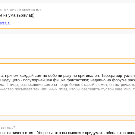
018 в 10:38
в ответ на #27
м из ума выжила)))
ровать
а, причем каждый сам по себе ни разу не оригинален. Творцы виртуаль
и будущего - популярнейшая фишка фантастики; недавно на форуме рас
ла. Птицы, разносящие семена - еще более старый сюжет, он встречаетс
ожество посылает тех или иных птиц, чтобы озеленить пустой еще мир; т
вая название рассказу; из текста это никоим боком не следует. Эх, даже
бы эти сюжеты не просто грубо пристыковать друг к другу, а грамотно, 
твет на #7
ности ничего стоят. Уверены, что вы сможете придумать абсолютно нов