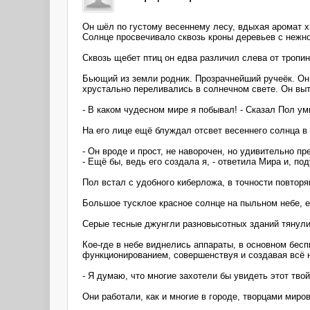
Он шёл по густому весеннему лесу, вдыхая аромат х
Солнце просвечивало сквозь кроны деревьев с нежн
Сквозь щебет птиц он едва различил слева от тропин
Бьющий из земли родник. Прозрачнейший ручеёк. Он
хрустально переливались в солнечном свете. Он выт
- В каком чудесном мире я побывал! - Сказал Пол ум
На его лице ещё блуждал отсвет весеннего солнца в
- Он вроде и прост, не наворочен, но удивительно пр
- Ещё бы, ведь его создала я, - ответила Мира и, по
Пол встал с удобного киберложа, в точности повтор
Большое тусклое красное солнце на пыльном небе, 
Серые тесные джунгли разновысотных зданий тянулис
Кое-где в небе виднелись аппараты, в основном бе
функционированием, совершенствуя и создавая всё 
- Я думаю, что многие захотели бы увидеть этот твой
Они работали, как и многие в городе, творцами мир