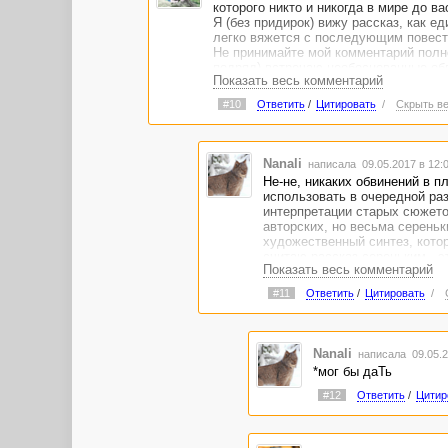
которого никто и никогда в мире до ва
Я (без придирок) вижу рассказ, как ед
легко вяжется с последующим повест
Не принимайте мой комментарий полно
подряд) встречаю необоснованные обв
Показать весь комментарий
К рассказу обязательно вернусь после
#10
Ответить
/
Цитировать
/
Скрыть ве
Nanali
написала 09.05.2017 в 12
Не-не, никаких обвинений в пл
использовать в очередной раз
интерпретации старых сюжето
авторских, но весьма серень
художественный синтез, котор
считаю рассказ сереньким - эт
Показать весь комментарий
#11
Ответить
/
Цитировать
/
Nanali
написала 09.05.2
*мог бы даТь
#12
Ответить
/
Цитир