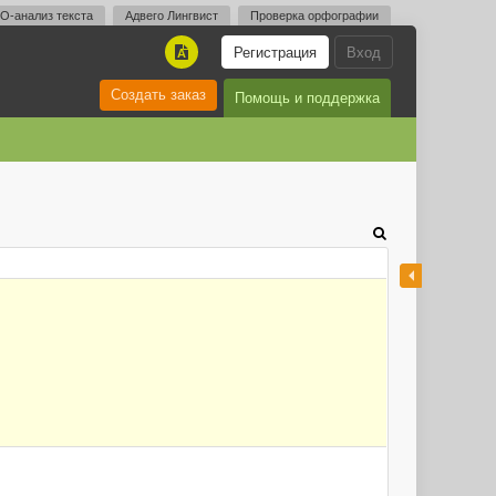
O-анализ текста
Адвего Лингвист
Проверка орфографии
Регистрация
Вход
A
Создать заказ
Помощь и поддержка