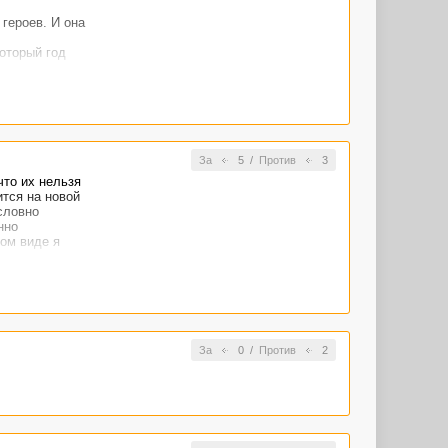
 героев. И она
оторый год
За
5
/
Против
3
что их нельзя
ится на новой
словно
нно
ком виде я
За
0
/
Против
2