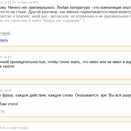
017 в 22:34
в ответ на #11
ржу. Ничего нет оригинального. Любая литература - это компиляция опыт
что-то на стыке. Другой разговор, как именно перекликаются-пересекают
вство и плагиат, иной раз - авторское, но вторичное и не оригинальное 
е это написано в книге "Кради как художник" :)
дения, тоже кажется, что можно было изящнее завернуть, яснее намекну
нтарий
ра, и, если отсылки к Ноеву ковчегу и выпущенному голубю мне не почу
четче. Но, на мой вкус, все равно достойный рассказ. Плюсану :)
овать
ет на #7
чной проницательностью, чтобы точно знать, что имел или не имел в ви
е хватит.
ет на #7
 фразу, каждое действие, каждое слово. Оказывается, зря. Вы всё разр
Вам этого!
тку
04:03
в ответ на #21