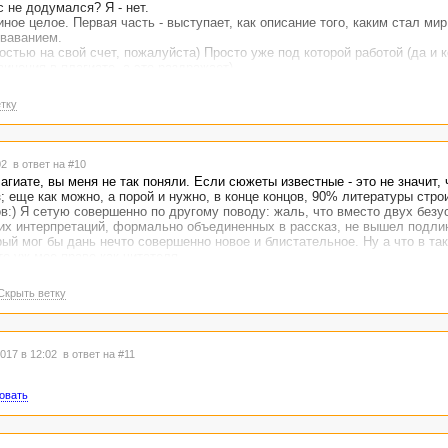
с не додумался? Я - нет.
иное целое. Первая часть - выступает, как описание того, каким стал мир
ваванием.
стью на свой счет, пожалуйста) Просто уже под которой работой (да и к
инения в плагиате, а это раздражает)
 прочтения всех работ - явный претендент на плюс.
тку
:02
в ответ на #10
агиате, вы меня не так поняли. Если сюжеты известные - это не значит, 
; еще как можно, а порой и нужно, в конце концов, 90% литературы стро
в:) Я сетую совершенно по другому поводу: жаль, что вместо двух безу
ких интерпретаций, формально объединенных в рассказ, не вышел подли
ый мог бы дань нечто совершенно новое и блистательное. Ну а что в та
о уж мое право как читателя....
Скрыть ветку
017 в 12:02
в ответ на #11
овать