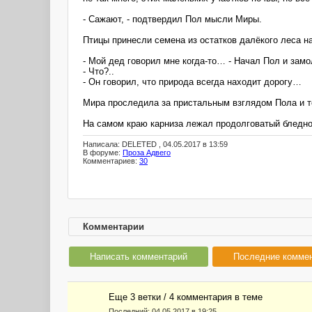
- Сажают, - подтвердил Пол мысли Миры.
Птицы принесли семена из остатков далёкого леса на
- Мой дед говорил мне когда-то… - Начал Пол и замол
- Что?..
- Он говорил, что природа всегда находит дорогу…
Мира проследила за пристальным взглядом Пола и 
На самом краю карниза лежал продолговатый бледно
Написала: DELETED , 04.05.2017 в 13:59
В форуме:
Проза Адвего
Комментариев:
30
Комментарии
Написать комментарий
Последние комме
Еще 3 ветки / 4 комментария в темe
Последний:
04.05.2017 в 19:25