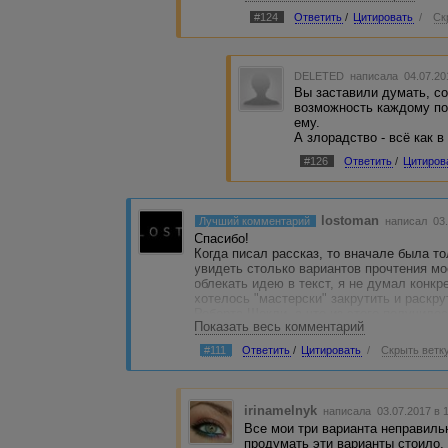
#124
Ответить
/
Цитировать
/
Ск
DELETED
написала 04.07.20
Вы заставили думать, со
возможность каждому пон
ему.
А злорадство - всё как в
#126
Ответить
/
Цитиров
lostoman
Лучший комментарий
написал 03.
Спасибо!
Когда писал рассказ, то вначале была т
увидеть столько вариантов прочтения мо
облекать идею в текст, я не думал конк
хотелось "мастерски" закрутить и раскр
Роберта Шекли, а что из этого получилос
Показать весь комментарий
очередь в жизнь, возможно, переход от 
жизни, когда действительно после панич
#111
Ответить
/
Цитировать
/
Скрыть ветк
понимает, что попал в замкнутый круг о
разорвать.
Я не в коем случае не хотел обидеть пе
критикам. Пожилых людей я безмерно ув
irinamelnyk
написала 03.07.2017 в 
неизбежности.
Все мои три варианта неправильн
продумать эти варианты стоило,