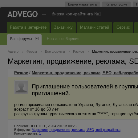
Биржа маркетинга
Каталог услуг
П
—
биржа копирайтинга №1
Работа в интернете
Заказчику
Магазин статей
Сервис
Все форумы
Новые сообщения
Адвего
Форум
Все форумы
Разное
Маркетинг, продвижение, ре
Маркетинг, продвижение, реклама, S
Разное
/
Маркетинг, продвижение, реклама, SEO, веб-разрабо
Приглашение пользователей в группы.
приглашений.
регион проживания пользователя Украина, Луганск, Луганская об
возраст от 18 до 50 лет
раскрутка группы туристического агентства "*****", горящие путё
Написал: DELETED , 26.04.2013 в 00:25
В форуме:
Маркетинг, продвижение, реклама, SEO, веб-разработка
Комментариев:
1