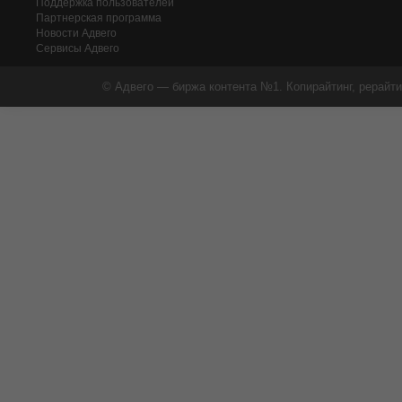
Поддержка пользователей
Партнерская программа
Новости Адвего
Сервисы Адвего
© Адвего — биржа контента №1. Копирайтинг, рерайти