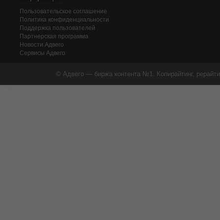
Пользовательское соглашение
Политика конфиденциальности
Поддержка пользователей
Партнерская программа
Новости Адвего
Сервисы Адвего
© Адвего — биржа контента №1. Копирайтинг, рерайти