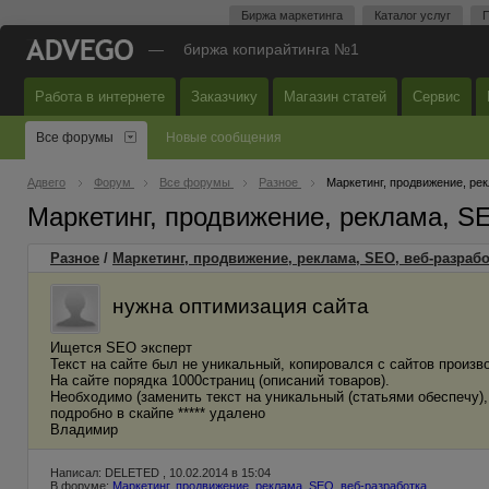
Биржа маркетинга
Каталог услуг
П
—
биржа копирайтинга №1
Работа в интернете
Заказчику
Магазин статей
Сервис
Все форумы
Новые сообщения
Адвего
Форум
Все форумы
Разное
Маркетинг, продвижение, ре
Маркетинг, продвижение, реклама, S
Разное
/
Маркетинг, продвижение, реклама, SEO, веб-разрабо
нужна оптимизация сайта
Ищется SEO эксперт
Текст на сайте был не уникальный, копировался с сайтов произв
На сайте порядка 1000страниц (описаний товаров).
Необходимо (заменить текст на уникальный (статьями обеспечу),
подробно в скайпе ***** удалено
Владимир
Написал: DELETED , 10.02.2014 в 15:04
В форуме:
Маркетинг, продвижение, реклама, SEO, веб-разработка