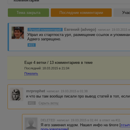
Комментарии
Тема закрыта
Последние комментарии
Учас
Евгений (advego)
Лучший комментарий
написал 19.03.2015 в
Убрал из стартпоста урл, размещение ссылок и упоминани
Адвего запрещено.
#23
Еще 4 ветки / 13 комментариев в темe
Последний:
18.03.2015 в 21:04
Показать
mrprophet
написал 19.03.2015 в 01:38
и что вы там вообще писали про вывод статей в топ, если
#11
Скрыть ветку
DELETED
написал 19.03.2015 в 01:44
в ответ на #11
Я его заменил кодом. Нашел инфо на блоге [
ссыл
пользователям
]