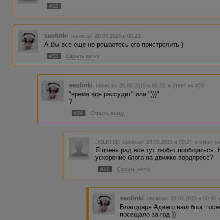
#32
seolinki
написал 20.03.2015 в 00:22
А Вы все еще не решаетесь его пристрелить )
#33
Скрыть ветку
seolinki
написал 20.03.2015 в 00:22
в ответ на #33
"время все рассудит" или ")))"
?
#34
Скрыть ветку
DELETED
написал 20.03.2015 в 00:27
в ответ н
Я очень рад все тут любят пообщаться. Н
ускорение блога на движке вордпресс?
#37
Скрыть ветку
seolinki
написал 20.03.2015 в 00:45
Благодаря Адвего ваш блог посе
посещало за год ))