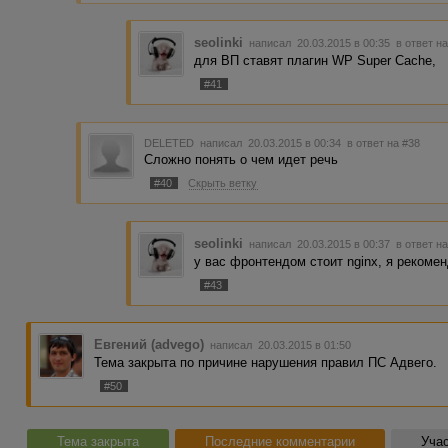
seolinki
написал 20.03.2015 в 00:35
в ответ н
для ВП ставят плагин WP Super Cache,
#41
DELETED
написал 20.03.2015 в 00:34
в ответ на #38
Сложно понять о чем идет речь
#40
Скрыть ветку
seolinki
написал 20.03.2015 в 00:37
в ответ н
у вас фронтендом стоит nginx, я рекомен
#43
Евгений (advego)
написал 20.03.2015 в 01:50
Тема закрыта по причине нарушения правил ПС Адвего.
#50
Тема закрыта
Последние комментарии
Учас