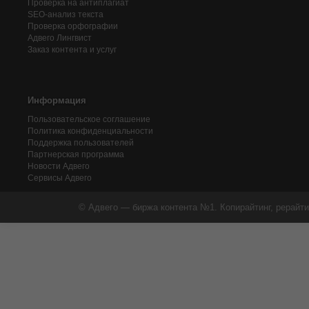
Проверка на антиплагиат
SEO-анализ текста
Проверка орфографии
Адвего
Лингвист
Заказ контента и услуг
Информация
Пользовательское соглашение
Политика конфиденциальности
Поддержка пользователей
Партнерская программа
Новости Адвего
Сервисы Адвего
© Адвего — биржа контента №1. Копирайтинг, рерайти