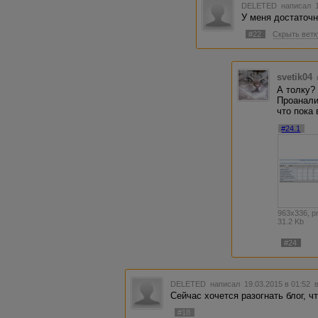
DELETED
написал 1
У меня достаточ
#22
Скрыть ветк
svetik04
А толку?
Проанали
что пока
#24.1
963x336, p
31.2 Kb
#24
DELETED
написал 19.03.2015 в 01:52
Сейчас хочется разогнать блог, ч
#18