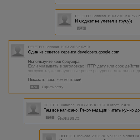
DELETED
написал 19.03.2015 в 01:53
И бюджет не улетел в трубу))
#19
DELETED
написал 19.03.2015 в 02:10
Один из советов сервиса developers.google.com
Используйте кеш браузера
Если указывать в заголовках HTTP дату или срок действи
загружать уже полученные ранее ресурсы с локального ди
Используйте кеш браузера для следующих ресурсов:
Показать весь комментарий
[
ссылки видны только авторизованным пользователям
] (
[
ссылки видны только авторизованным пользователям
] (
#20
Скрыть ветку
Кто знает как внедрить?
DELETED
написал 19.03.2015 в 19:57
в ответ на #20
Там всё написано. Рекомендации читать нужно до
#25
Скрыть ветку
DELETED
написал 20.03.2015 в 00:17
в ответ на