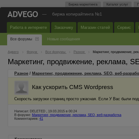
Биржа маркетинга
Каталог услуг
П
—
биржа копирайтинга №1
Работа в интернете
Заказчику
Магазин статей
Сервис
Все форумы
Новые сообщения
Адвего
Форум
Все форумы
Разное
Маркетинг, продвижение, ре
Маркетинг, продвижение, реклама, S
Разное
/
Маркетинг, продвижение, реклама, SEO, веб-разрабо
Как ускорить CMS Wordpress
Скорость загрузки страниц просто ужасная. Если У Вас были по
Написал: DELETED , 19.03.2015 в 00:24
В форуме:
Маркетинг, продвижение, реклама, SEO, веб-разработка
Комментариев:
41