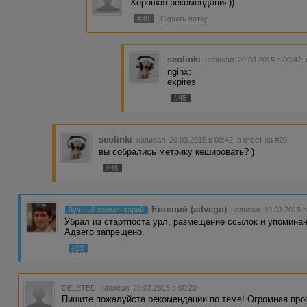
Хорошая рекомендация))
#30
Скрыть ветку
seolinki
написал 20.03.2015 в 00:42
nginx:
expires
#45
seolinki
написал 20.03.2015 в 00:42
в ответ на #20
вы собрались метрику кешировать? )
#46
Евгений (advego)
Лучший комментарий
написал 19.03.2015 в
Убрал из стартпоста урл, размещение ссылок и упоминани
Адвего запрещено.
#23
DELETED
написал 20.03.2015 в 00:20
Пишите пожалуйста рекомендации по теме! Огромная прос