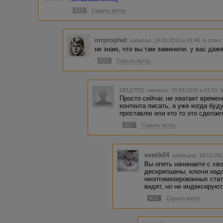
#13
Скрыть ветку
mrprophet
написал 19.03.2015 в 01:46
в ответ
не знаю, что вы там заменили. у вас даже
#15
Скрыть ветку
DELETED
написал 19.03.2015 в 01:51
Просто сейчас не хватает време
контента писать, а уже когда буд
проставлю или кто то это сделае
#17
Скрыть ветку
svetik04
написала 19.03.201
Вы опять начинаете с хво
дескрипшены, ключи надо 
неоптимизированных стат
видят, но не индексируют.
#21
Скрыть ветку