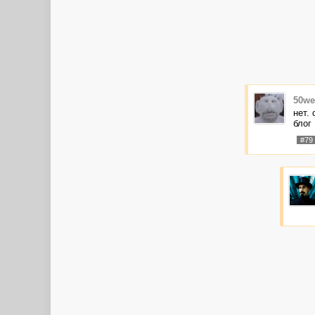
50we
нет. 
блог
#79