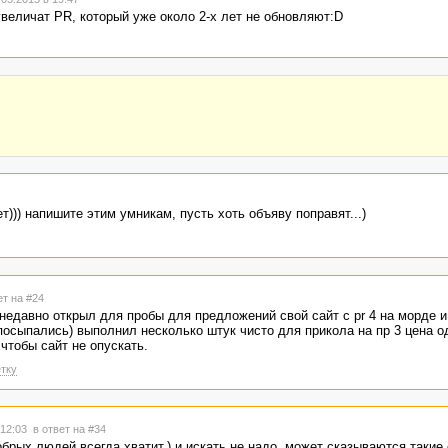
увеличат PR, который уже около 2-х лет не обновляют:D
т))) напишите этим умникам, пусть хоть объяву поправят...)
ет на #24
 недавно открыл для пробы для предложений свой сайт с pr 4 на морде и
и посыпались) выполнил несколько штук чисто для прикола на пр 3 цена 
чтобы сайт не опускать.
тку
 12:03
в ответ на #34
добрых людей всегда хватит.) и искать не надо. может сказываются такие