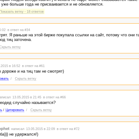
pr уже больше года не присваивается и не обновляется.
Показать ветку - 18 ответов
16:02
в ответ на #34
трят. Я раньше на этой бирже покупала ссылки на сайт, потому что они 
под тиц заточена.
Скрыть ветку
.2015 в 16:52
в ответ на #61
 дороже и на тиц там не смотрят)
овать
/
Скрыть ветку
аписал 13.05.2015 в 21:45
в ответ на #66
сеодед случайно называется?
ть
/
Цитировать
/
Скрыть ветку
ophet
написал 13.05.2015 в 22:09
в ответ на #72
ба))) не удержался!)