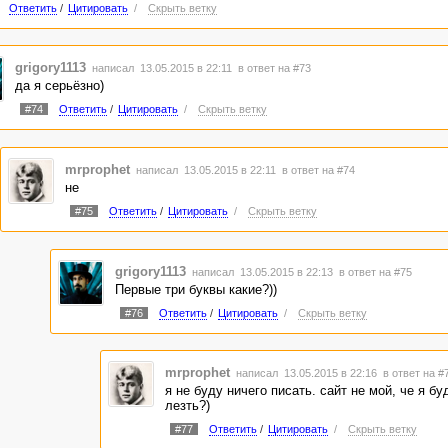
Ответить
/
Цитировать
/
Скрыть ветку
grigory1113
написал 13.05.2015 в 22:11
в ответ на #73
да я серьёзно)
#74
Ответить
/
Цитировать
/
Скрыть ветку
mrprophet
написал 13.05.2015 в 22:11
в ответ на #74
не
#75
Ответить
/
Цитировать
/
Скрыть ветку
grigory1113
написал 13.05.2015 в 22:13
в ответ на #75
Первые три буквы какие?))
#76
Ответить
/
Цитировать
/
Скрыть ветку
mrprophet
написал 13.05.2015 в 22:16
в ответ на #
я не буду ничего писать. сайт не мой, че я бу
лезть?)
#77
Ответить
/
Цитировать
/
Скрыть ветку