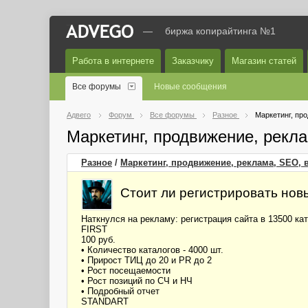
—
биржа копирайтинга №1
Работа в интернете
Заказчику
Магазин статей
Все форумы
Новые сообщения
Адвего
Форум
Все форумы
Разное
Маркетинг, пр
Маркетинг, продвижение, рекл
Разное
/
Маркетинг, продвижение, реклама, SEO, 
Стоит ли регистрировать новы
Наткнулся на рекламу: регистрация сайта в 13500 к
FIRST
100 руб.
• Количество каталогов - 4000 шт.
• Прирост ТИЦ до 20 и PR до 2
• Рост посещаемости
• Рост позиций по СЧ и НЧ
• Подробный отчет
STANDART