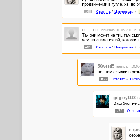
продвижении в гугле. хз, но 
#48
Ответить
/
Цитировать
/
DELETED
написала 10.05.2015 в 
Так они может на тиц там смо
чем на аналогичной, которая 
#61
Ответить
/
Цитировать
/
50westj5
написал 10.05
нет там ссылки в разы
#66
Ответить
/
Цитир
grigory1113
н
Ваш блог не 
#72
Ответи
mrpr
сеоба