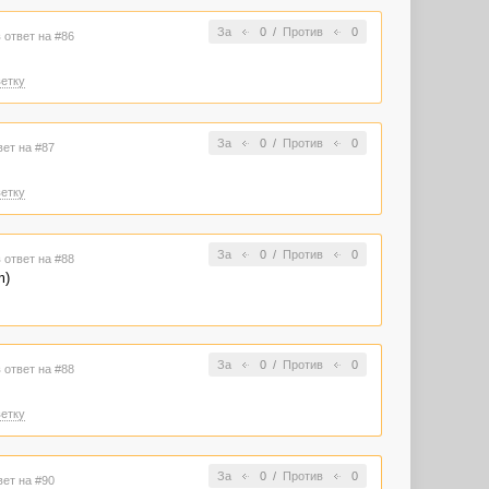
За
0
/
Против
0
 ответ на #86
етку
За
0
/
Против
0
вет на #87
етку
За
0
/
Против
0
 ответ на #88
m)
За
0
/
Против
0
 ответ на #88
етку
За
0
/
Против
0
вет на #90