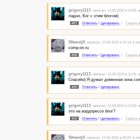
grigory1113
написал 13.05.2015 в 23:05
в
ладно, Бог с этим блогом)
#87
Ответить
/
Цитировать
/
Скрыть в
50westj5
написал 13.05.2015 в 23:14
в от
comp-on.ru
#88
Ответить
/
Цитировать
/
Скрыть в
grigory1113
написал 13.05.2015 в 23:51
в
Спасибо) Я думал доменная зона co
#89
Ответить
/
Цитировать
grigory1113
написал 13.05.2015 в 23:56
в
это на вордпрессе блог?
#90
Ответить
/
Цитировать
/
Скрыть в
50westj5
написал 14.05.2015 в 00:03
в от