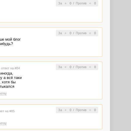
За
0
/
Против
0
За
0
/
Против
0
ше мой блог
нибудь?
За
0
/
Против
0
 ответ на #84
иногда,
у а всё таки
, хотя бы
атыкался
етку
За
0
/
Против
0
вет на #85
етку