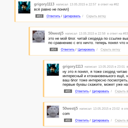
grigory1113
написал 13.05.2015 в 22:57
в ответ на #82
всё равно не понял)
#83
Ответить
/
Цитировать
/
Скрыть ветку
50westj5
написал 13.05.2015 в 22:58
в ответ на #83
это не мой блог. читай сеодеда по ссылке вы
по сравнению с его ничто. теперь понял что 
#84
Ответить
/
Цитировать
/
Скрыть ветку
grigory1113
написал 13.05.2015 в 23:01
в
ну это я понял, я тоже сеодед читаю 
интересный и ктонановенького ещё, н
ваш блог тоже интересно посмотреть
первые буквы скажите, может уже н
#85
Ответить
/
Цитировать
/
Скрыть в
50westj5
написал 13.05.2015 в 23:02
в от
com
#86
Ответить
/
Цитировать
/
Скрыть в