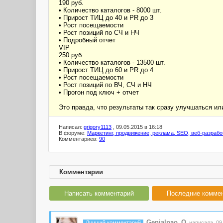
190 руб.
• Количество каталогов - 8000 шт.
• Прирост ТИЦ до 40 и PR до 3
• Рост посещаемости
• Рост позиций по СЧ и НЧ
• Подробный отчет
VIP
250 руб.
• Количество каталогов - 13500 шт.
• Прирост ТИЦ до 60 и PR до 4
• Рост посещаемости
• Рост позиций по ВЧ, СЧ и НЧ
• Прогон под ключ + отчет
Это правда, что результаты так сразу улучшаться или
Написал:
grigory1113
, 09.05.2015 в 16:18
В форуме:
Маркетинг, продвижение, реклама, SEO, веб-разрабо
Комментариев:
90
Комментарии
Написать комментарий
Последние комме
Genialnao_O
Лучший комментарий
написала 09.