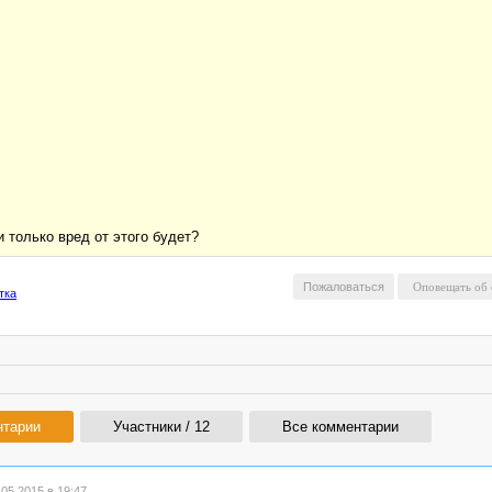
 только вред от этого будет?
Пожаловаться
тка
нтарии
Участники / 12
Все комментарии
05.2015 в 19:47