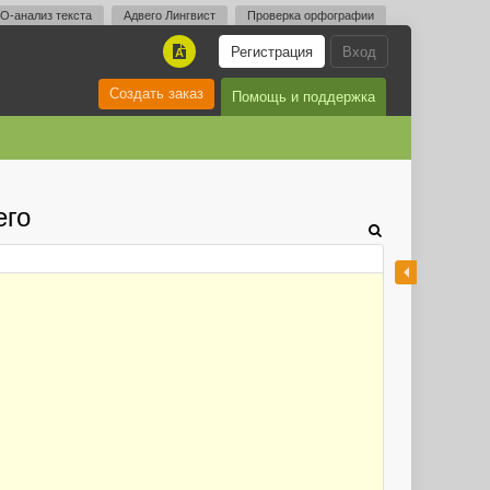
O-анализ текста
Адвего Лингвист
Проверка орфографии
Регистрация
Вход
A
Создать заказ
Помощь и поддержка
его