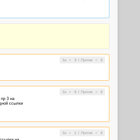
За
3
/
Против
0
За
0
/
Против
0
 пр 3 на
одной ссылки
За
1
/
Против
0
 ссылки на