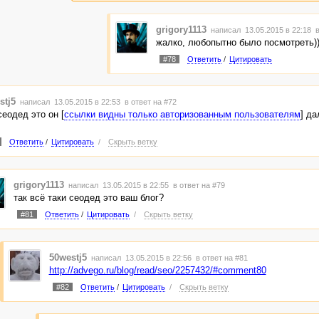
grigory1113
написал 13.05.2015 в 22:18
в
жалко, любопытно было посмотреть)
#78
Ответить
/
Цитировать
stj5
написал 13.05.2015 в 22:53
в ответ на #72
сеодед это он [
ссылки видны только авторизованным пользователям
] да
Ответить
/
Цитировать
/
Скрыть ветку
grigory1113
написал 13.05.2015 в 22:55
в ответ на #79
так всё таки сеодед это ваш блог?
#81
Ответить
/
Цитировать
/
Скрыть ветку
50westj5
написал 13.05.2015 в 22:56
в ответ на #81
http://advego.ru/blog/read/seo/2257432/#comment80
#82
Ответить
/
Цитировать
/
Скрыть ветку