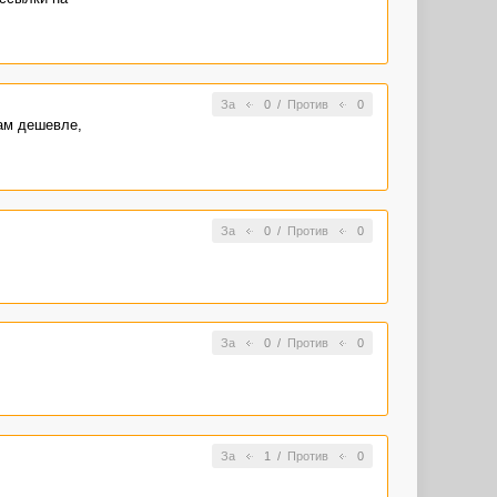
За
0
/
Против
0
там дешевле,
За
0
/
Против
0
За
0
/
Против
0
За
1
/
Против
0