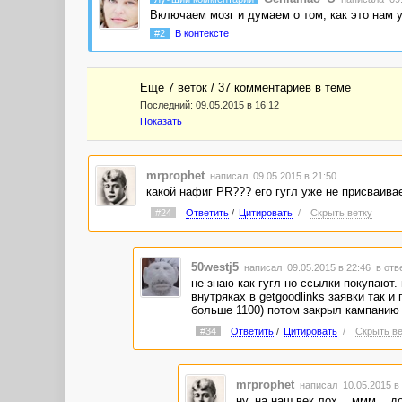
Включаем мозг и думаем о том, как это нам 
#2
В контексте
Еще 7 веток / 37 комментариев в темe
Последний:
09.05.2015 в 16:12
Показать
mrprophet
написал 09.05.2015 в 21:50
какой нафиг PR??? его гугл уже не присваивае
#24
Ответить
/
Цитировать
/
Скрыть ветку
50westj5
написал 09.05.2015 в 22:46
в отв
не знаю как гугл но ссылки покупают.
внутряках в getgoodlinks заявки так 
больше 1100) потом закрыл кампанию 
#34
Ответить
/
Цитировать
/
Скрыть ве
mrprophet
написал 10.05.2015 в
ну, на наш век лох... ммм... 