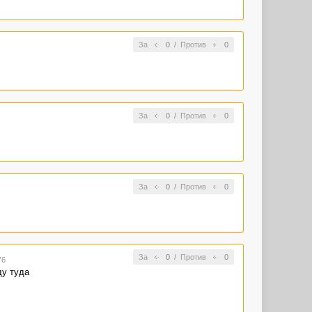
За
0
/
Против
0
За
0
/
Против
0
За
0
/
Против
0
За
0
/
Против
0
76
ду туда