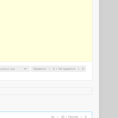
Нравится
3
/
Не нравится
0
За
10
/
Против
0