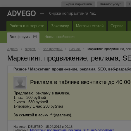
Биржа маркетинга
Каталог услуг
П
—
биржа копирайтинга №1
Работа в интернете
Заказчику
Магазин статей
Сервис
Все форумы
Новые сообщения
Адвего
Форум
Все форумы
Разное
Маркетинг, продвижение, ре
Маркетинг, продвижение, реклама, S
Разное
/
Маркетинг, продвижение, реклама, SEO, веб-разрабо
Реклама в паблике вконтакте до 40 00
Предлагаю, рекламу в паблике.
1 час - 300 рублей
2 часа - 580 рублей
1-первому 1 час 250 рублей
За ссылкой в аську ***(удалено).
Написал: DELETED , 15.04.2012 в 00:18
В форуме:
Маркетинг, продвижение, реклама, SEO, веб-разработка