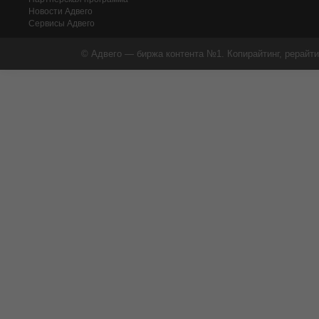
Новости Адвего
Сервисы Адвего
© Адвего — биржа контента №1. Копирайтинг, рерайти