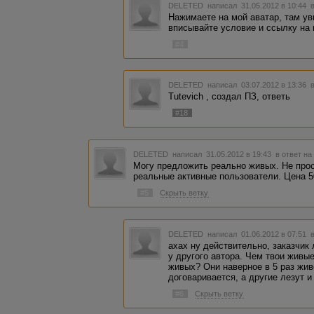
DELETED
написал 31.05.2012 в 10:44
Нажимаете на мой аватар, там ув
вписывайте условие и ссылку на 
#4
DELETED
написал 03.07.2012 в 13:36
Tutevich , создал ПЗ, ответь
#18
DELETED
написал 31.05.2012 в 19:43
в ответ на
Могу предложить реально живых. Не прос
реальные активные пользователи. Цена 50
#5
Скрыть ветку
DELETED
написал 01.06.2012 в 07:51
ахах ну действительно, заказчик 
у другого автора. Чем твои живы
живых? Они наверное в 5 раз живе
договаривается, а другие лезут и
#6
Скрыть ветку