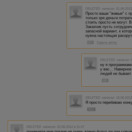
DELETED
написал 01.06.2012
Просто ваши "живые" с п
только зря деньги потрат
стоить просто не могут. 
Заказчик пусть сотруднич
запасной вариант, к кото
нужна настоящая раскрут
#7
Скрыть ветку
DELETED
написал 0
ну я программами
у вас... Наверное
людей не бывает.
#8
DELETED
написал 15.06.2012
Я просто перебиваю конк
#12
DELETED
написал 02.06.2012 в 11:47
понимаете,мне покане не очень важно,будут ли они совс