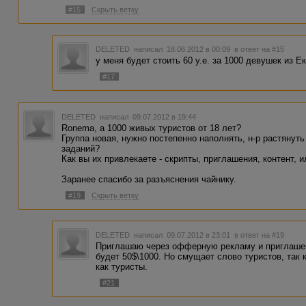
Настройки модерации: не более 1 работ з
#15
Скрыть ветку
для одного автора
В работе: 0
Доступно для авторов: 0
Оплачено c момента запуска: 0
DELETED
написал 18.06.2012 в 00:09
в ответ на #15
Оплачено всего: 0
у меня будет стоить 60 у.е. за 1000 девушек из Е
Ваша реферальная ссылка на заказ: ***
#17
Вебмастер: RBarbosa
ID заказа: ***
DELETED
написал 09.07.2012 в 19:44
Ronema, а 1000 живых туристов от 18 лет?
Группа новая, нужно постепенно наполнять, н-р растянут
заданий?
Как вы их привлекаете - скрипты, приглашения, контент, 
Заранее спасибо за разъяснения чайнику.
#19
Скрыть ветку
DELETED
написал 09.07.2012 в 23:01
в ответ на #19
Приглашаю через офферную рекламу и приглашен
будет 50$\1000. Но смущает слово туристов, так к
как туристы.
#21