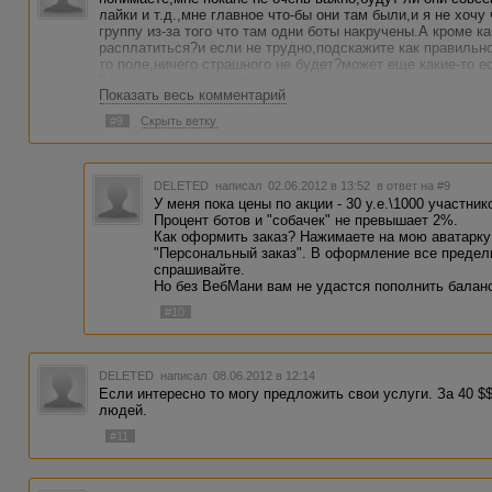
лайки и т.д.,мне главное что-бы они там были,и я не хоч
группу из-за того что там одни боты накручены.А кроме 
расплатиться?и если не трудно,подскажите как правильн
то поле,ничего страшного не будет?может еще какие-то е
Благодарю всех за ответы.
Показать весь комментарий
#9
Скрыть ветку
DELETED
написал 02.06.2012 в 13:52
в ответ на #9
У меня пока цены по акции - 30 у.е.\1000 участни
Процент ботов и "собачек" не превышает 2%.
Как оформить заказ? Нажимаете на мою аватарк
"Персональный заказ". В оформление все предель
спрашивайте.
Но без ВебМани вам не удастся пополнить баланс
#10
DELETED
написал 08.06.2012 в 12:14
Если интересно то могу предложить свои услуги. За 40 $
людей.
#11