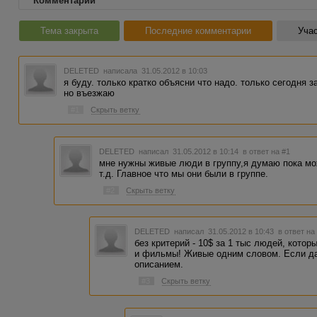
Комментарии
Тема закрыта
Последние комментарии
Учас
DELETED
написала 31.05.2012 в 10:03
я буду. только кратко объясни что надо. только сегодня з
но въезжаю
#1
Скрыть ветку
DELETED
написал 31.05.2012 в 10:14
в ответ на #1
мне нужны живые люди в группу,я думаю пока мож
т.д. Главное что мы они были в группе.
#2
Скрыть ветку
DELETED
написал 31.05.2012 в 10:43
в ответ на
без критерий - 10$ за 1 тыс людей, кото
и фильмы! Живые одним словом. Если да
описанием.
#3
Скрыть ветку