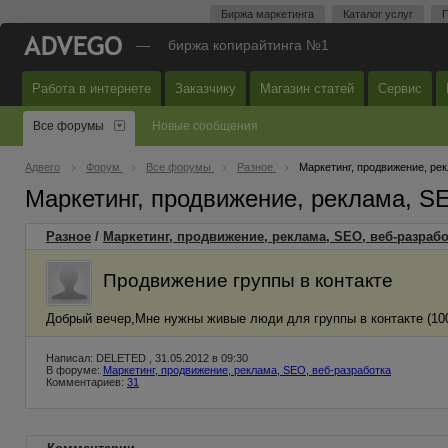
Биржа маркетинга
Каталог услуг
П
—
биржа копирайтинга №1
Работа в интернете
Заказчику
Магазин статей
Сервис
Все форумы
Новые сообщения
Адвего
Форум
Все форумы
Разное
Маркетинг, продвижение, ре
Маркетинг, продвижение, реклама, S
Разное
/
Маркетинг, продвижение, реклама, SEO, веб-разрабо
Продвижение группы в контакте
Добрый вечер,Мне нужны живые люди для группы в контакте (100
Написал: DELETED , 31.05.2012 в 09:30
В форуме:
Маркетинг, продвижение, реклама, SEO, веб-разработка
Комментариев:
31