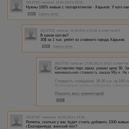
DELETED
написал 15.06.2012 в 23:16
Нужны 100% живые с геотаргетингом - Харьков. У кого к
#13
Скрыть ветку
DELETED
написал 16.06.2012 в 04:48
в ответ на #13
В каком кол-ве?
30$ за 1 тыс. ребят из славного города Харьков.
#14
Скрыть ветку
DELETED
написал 17.06.2012 в 19:02
в ответ на
Составляю перс.заказ, указал цену 30. З
минимальная стоимость заказа 99у.е. Не 
Стоимость сообщения: 30.00 у.е. за 100 
Необходимая длина сообщения, символов
Тип заказа: Другое / Язык: Russian — Рус
Показать весь комментарий
Время на выполнение работы: 120.00 ч.
Время на проверку работы: 48.00 ч.
#16
Публикация на сайте: Нет
Дата публикации заказа: 2 мин. назад
Дата последнего изменения заказа: только
Адрес сайта / URL: [
ссылки видны только
DELETED
написала 16.06.2012 в 19:40
Время и дни недели: заказ доступен каж
Ronema, сколько у вас будет стоить добавить 1000 живых
Длительность заказа: не ограничена
г.Екатеринбург, женский пол?
Ограничение по работам: не более 100 ра