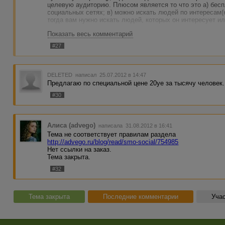
целевую аудиторию. Плюсом является то что это а) бесп
социальных сетях; в) можно искать людей по интересам(н
тогда вам нужно искать людей, которых он интересует ил
Показать весь комментарий
для продвижения в социальных сетях советую использ
Monster.
#27
Ссылка socialmonster.jveex.com
DELETED
написал 25.07.2012 в 14:47
Предлагаю по специальной цене 20уе за тысячу человек.
#30
Алиса (advego)
написала 31.08.2012 в 16:41
Тема не соответствует правилам раздела
http://advego.ru/blog/read/smo-social/754985
Нет ссылки на заказ.
Тема закрыта.
#32
Тема закрыта
Последние комментарии
Учас