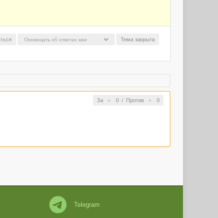
ться
Тема закрыта
За
0
/
Против
0
Telegram