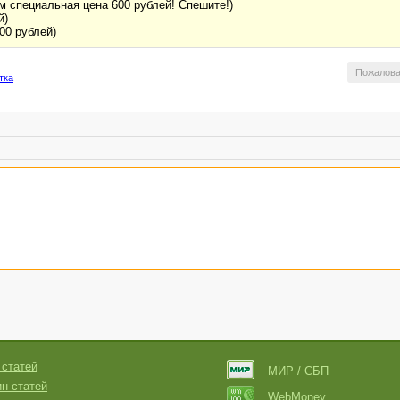
м специальная цена 600 рублей! Спешите!)
й)
00 рублей)
Пожалова
тка
 статей
МИР / СБП
н статей
WebMoney