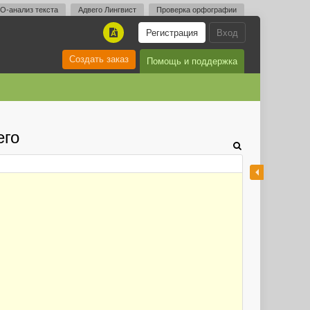
O-анализ текста
Адвего Лингвист
Проверка орфографии
Регистрация
Вход
A
Создать заказ
Помощь и поддержка
его