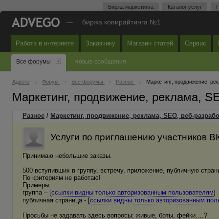
Биржа маркетинга
Каталог услуг
П
—
биржа копирайтинга №1
Работа в интернете
Заказчику
Магазин статей
Сервис
Все форумы
Новые сообщения
Адвего
Форум
Все форумы
Разное
Маркетинг, продвижение, ре
Маркетинг, продвижение, реклама, S
Разное
/
Маркетинг, продвижение, реклама, SEO, веб-разрабо
Услуги по приглашению участников В
Принимаю небольшие заказы.
500 вступивших в группу, встречу, приложение, публичную страни
По критериям не работаю!
Примеры:
группа – [
ссылки видны только авторизованным пользователям
]
публичная страница - [
ссылки видны только авторизованным пол
Просьбы не задавать здесь вопросы: живые, боты, фейки….?