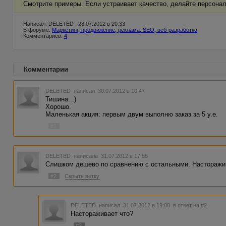
Смотрите примеры. Если устраивает качество, делайте персонал
Написал: DELETED , 28.07.2012 в 20:33
В форуме:
Маркетинг, продвижение, реклама, SEO, веб-разработка
Комментариев:
4
Комментарии
DELETED
написал 30.07.2012 в 10:47
Тишина...)
Хорошо.
Маленькая акция: первым двум выполню заказ за 5 у.е.
#1
DELETED
написала 31.07.2012 в 17:55
Слишком дешево по сравнению с остальными. Насторажи
#2
Скрыть ветку
DELETED
написал 31.07.2012 в 19:00
в ответ на #2
Настораживает что?
#3