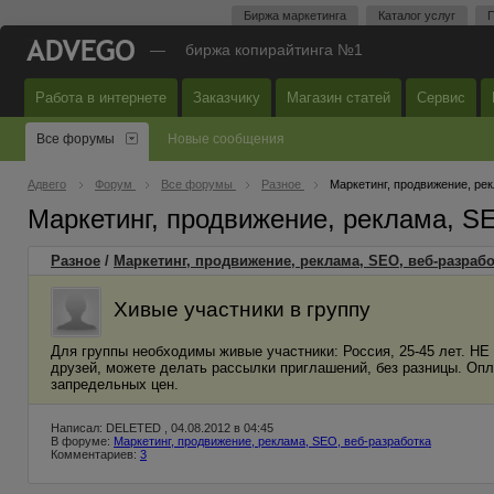
Биржа маркетинга
Каталог услуг
П
—
биржа копирайтинга №1
Работа в интернете
Заказчику
Магазин статей
Сервис
Все форумы
Новые сообщения
Адвего
Форум
Все форумы
Разное
Маркетинг, продвижение, ре
Маркетинг, продвижение, реклама, S
Разное
/
Маркетинг, продвижение, реклама, SEO, веб-разрабо
Хивые участники в группу
Для группы необходимы живые участники: Россия, 25-45 лет. НЕ
друзей, можете делать рассылки приглашений, без разницы. Оп
запредельных цен.
Написал: DELETED , 04.08.2012 в 04:45
В форуме:
Маркетинг, продвижение, реклама, SEO, веб-разработка
Комментариев:
3