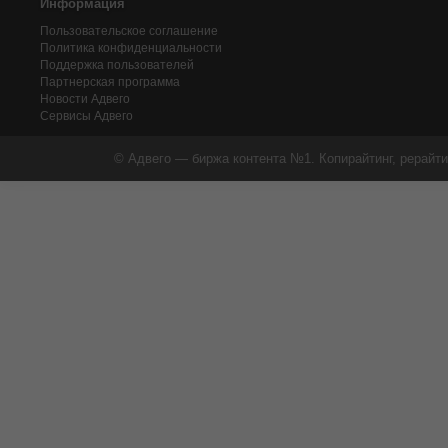
Информация
Пользовательское соглашение
Политика конфиденциальности
Поддержка пользователей
Партнерская программа
Новости Адвего
Сервисы Адвего
© Адвего — биржа контента №1. Копирайтинг, рерайти