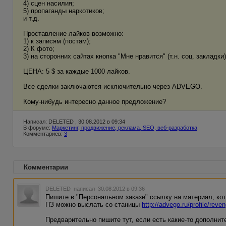
4) сцен насилия;
5) пропаганды наркотиков;
и т.д.
Проставление лайков возможно:
1) к записям (постам);
2) К фото;
3) на сторонних сайтах кнопка "Мне нравится" (т.н. соц. закладки)
ЦЕНА: 5 $ за каждые 1000 лайков.
Все сделки заключаются исключительно через ADVEGO.
Кому-нибудь интересно данное предложение?
Написал: DELETED , 30.08.2012 в 09:34
В форуме:
Маркетинг, продвижение, реклама, SEO, веб-разработка
Комментариев:
3
Комментарии
DELETED
написал 30.08.2012 в 09:36
Пишите в "Персональном заказе" ссылку на материал, ко
ПЗ можно выслать со станицы
http://advego.ru/profile/reven
Предварительно пишите тут, если есть какие-то дополни