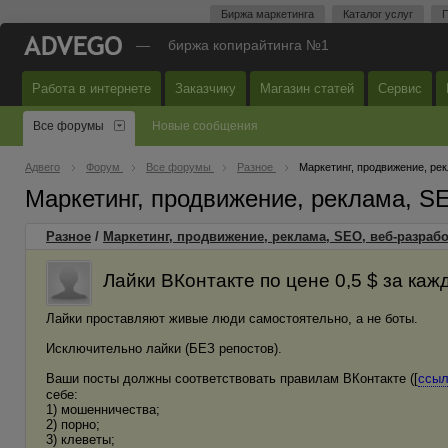
Биржа маркетинга
Каталог услуг
П
—
биржа копирайтинга №1
Работа в интернете
Заказчику
Магазин статей
Сервис
Все форумы
Новые сообщения
Адвего
Форум
Все форумы
Разное
Маркетинг, продвижение, ре
Маркетинг, продвижение, реклама, S
Разное
/
Маркетинг, продвижение, реклама, SEO, веб-разрабо
Лайки ВКонтакте по цене 0,5 $ за ка
Лайки проставляют живые люди самостоятельно, а не боты.
Исключительно лайки (БЕЗ репостов).
Ваши посты должны соответствовать правилам ВКонтакте ([
ссыл
себе:
1) мошенничества;
2) порно;
3) клеветы;