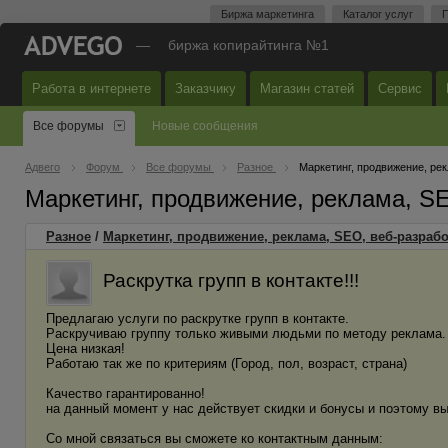
Биржа маркетинга
Каталог услуг
П
—
биржа копирайтинга №1
Работа в интернете
Заказчику
Магазин статей
Сервис
Все форумы
Новые сообщения
Адвего
Форум
Все форумы
Разное
Маркетинг, продвижение, ре
Маркетинг, продвижение, реклама, S
Разное
/
Маркетинг, продвижение, реклама, SEO, веб-разрабо
Раскрутка групп в контакте!!!
Предлагаю услуги по раскрутке групп в контакте.
Раскручиваю группу только живыми людьми по методу реклама.
Цена низкая!
Работаю так же по критериям (Город, пол, возраст, страна)
Качество гарантированно!
на данный момент у нас действует скидки и бонусы и поэтому вы
Со мной связаться вы сможете ко контактным данным: