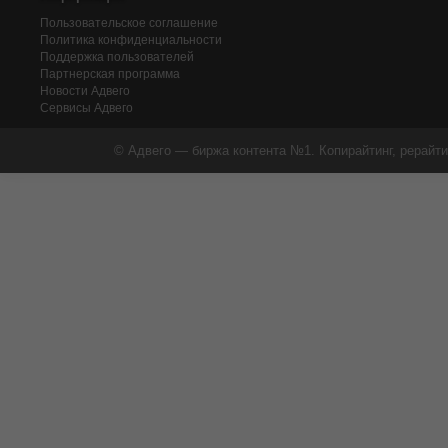
Пользовательское соглашение
Политика конфиденциальности
Поддержка пользователей
Партнерская программа
Новости Адвего
Сервисы Адвего
© Адвего — биржа контента №1. Копирайтинг, рерайти