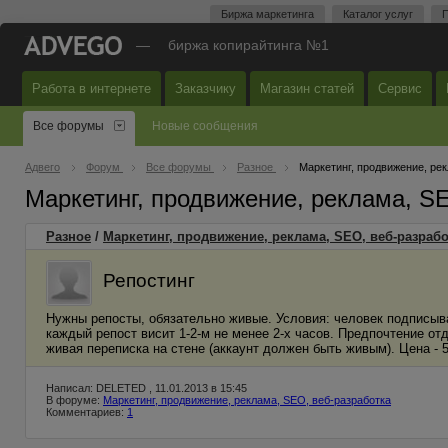
Биржа маркетинга
Каталог услуг
П
—
биржа копирайтинга №1
Работа в интернете
Заказчику
Магазин статей
Сервис
Все форумы
Новые сообщения
Адвего
Форум
Все форумы
Разное
Маркетинг, продвижение, ре
Маркетинг, продвижение, реклама, S
Разное
/
Маркетинг, продвижение, реклама, SEO, веб-разрабо
Репостинг
Нужны репосты, обязательно живые. Условия: человек подписывае
каждый репост висит 1-2-м не менее 2-х часов. Предпочтение от
живая переписка на стене (аккаунт должен быть живым). Цена - 5-
Написал: DELETED , 11.01.2013 в 15:45
В форуме:
Маркетинг, продвижение, реклама, SEO, веб-разработка
Комментариев:
1