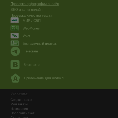
Проверка орфографии онлайн
SEO анализ онлайн
Проверка качества текста
МИР / СБП
WebMoney
Volet
Безналичный платеж
Telegram
Вконтакте
Приложение для Android
Заказчику
Создать заказ
Мои заказы
Извещения
Пополнить счёт
Статистика