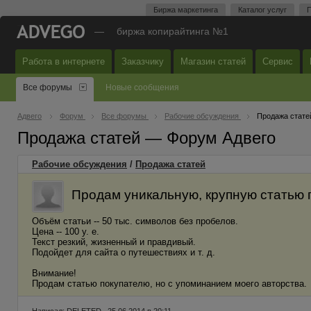
Биржа маркетинга
Каталог услуг
П
—
биржа копирайтинга №1
Работа в интернете
Заказчику
Магазин статей
Сервис
Все форумы
Новые сообщения
Адвего
Форум
Все форумы
Рабочие обсуждения
Продажа стате
Продажа статей — Форум Адвего
Рабочие обсуждения
/
Продажа статей
Продам уникальную, крупную статью 
Объём статьи -- 50 тыс. символов без пробелов.
Цена -- 100 у. е.
Текст резкий, жизненный и правдивый.
Подойдет для сайта о путешествиях и т. д.
Внимание!
Продам статью покупателю, но с упоминанием моего авторства.