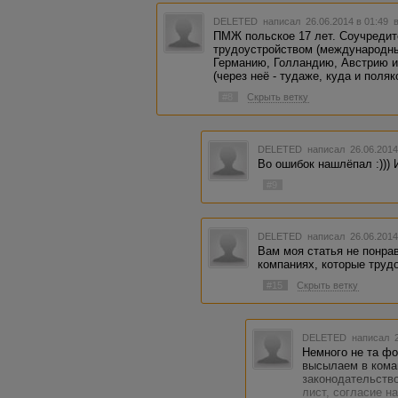
DELETED
написал 26.06.2014 в 01:49
ПМЖ польское 17 лет. Соучредит
трудоустройством (международны
Германию, Голландию, Австрию и
(через неё - тудаже, куда и поляк
#8
Скрыть ветку
DELETED
написал 26.06.2014
Во ошибок нашлёпал :))) 
#9
DELETED
написал 26.06.2014
Вам моя статья не понра
компаниях, которые труд
#15
Скрыть ветку
DELETED
написал 2
Немного не та ф
высылаем в кома
законодательств
лист, согласие на