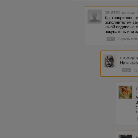
DELETED
написал 2
Да, говорилось о
исполнителем зака
какой подписью б
покупатель или з
#18
Скрыть ветк
mrproph
Ну и како
#19
Ск
7
А
В
с
к
Е