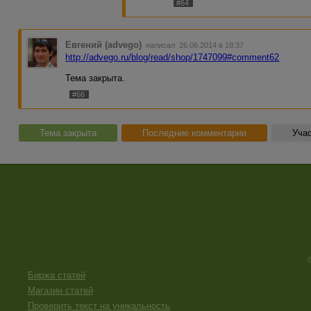
#64
Евгений (advego)
написал 26.06.2014 в 18:37
http://advego.ru/blog/read/shop/1747099#comment62
Тема закрыта.
#66
Тема закрыта
Последние комментарии
Учас
Биржа статей
Магазин статей
Проверить текст на уникальность