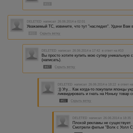
#13
DELETED
написал 26.06.2014 в 02:01
Уважаемый ТС, извините, что тут "наследил". Удачи Вам в
#10
Скрыть ветку
DELETED
написал 26.06.2014 в 17:42
в ответ на #10
Вы просто хотите купить мою супер уникальную с
(написать).
#47
Скрыть ветку
DELETED
написал 26.06.2014 в 18:22
в ответ н
:)) Угу... Как когда-то покупали японцы у
ликвидировать и гнать на Нэньку товар с
#61
Скрыть ветку
DELETED
написал 26.06.2014 в 18:35
Плохой рекламы не существует.
Смотрели фильм "Волк с Уолл С