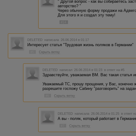
" Другой вопрос - как вы собираетесь за
авторство? "
Через обычную форму продажи на Адвего 
Для этого я и создал эту тему!
#14
DELETED
написала 26.06.2014 в 01:17
Интересует статья "Трудовая жизнь поляков в Германии"
#5
Скрыть ветку
DELETED
написал 26.06.2014 в 01:23
в ответ на #5
Здравствуйте, уважаемая ВМ. Вас такая статья 
Уважаемый ТС, прошу прощения, у Вас, конечно ж
разрешите госпожу Сабину "разговорить" на зада
#6
Скрыть ветку
DELETED
написала 26.06.2014 в 01:25
в ответ н
А вы - поляк, который работает в Германи
#7
Скрыть ветку