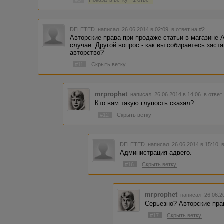
#3
Показать ветку - 1 ответ
DELETED
написал 26.06.2014 в 02:09
в ответ на #2
Авторские права при продаже статьи в магазине
случае. Другой вопрос - как вы собираетесь заст
авторство?
#11
Скрыть ветку
mrprophet
написал 26.06.2014 в 14:06
в ответ
Кто вам такую глупость сказал?
#12
Скрыть ветку
DELETED
написал 26.06.2014 в 15:10
Администрация адвего.
#16
Скрыть ветку
mrprophet
написал 26.06.2
Серьезно? Авторские пра
#17
Скрыть ветку