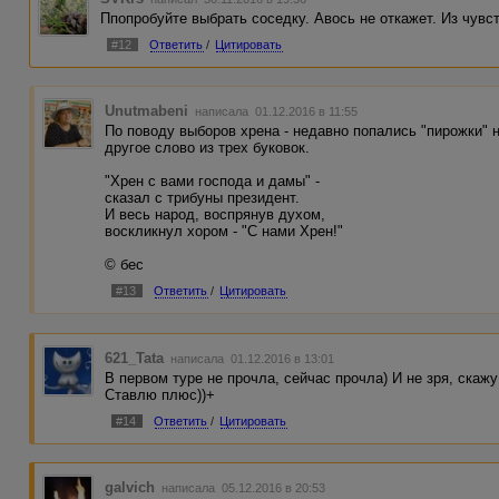
Ппопробуйте выбрать соседку. Авось не откажет. Из чувст
#12
Ответить
/
Цитировать
Unutmabeni
написала 01.12.2016 в 11:55
По поводу выборов хрена - недавно попались "пирожки" н
другое слово из трех буковок.
"Хрен с вами господа и дамы" -
сказал с трибуны президент.
И весь народ, воспрянув духом,
воскликнул хором - "С нами Хрен!"
© бес
#13
Ответить
/
Цитировать
621_Tata
написала 01.12.2016 в 13:01
В первом туре не прочла, сейчас прочла) И не зря, скажу
Ставлю плюс))+
#14
Ответить
/
Цитировать
galvich
написала 05.12.2016 в 20:53