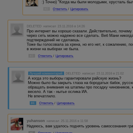
:) Точно) "Когда мы были молодыми, хрусталь был
#2
Ответить
/
Цитировать
DELETED
написал 23.11.2016 в 14:26
Про интернет вы хорошо сказали. Действительно, почему 
через сеть можно надежно все сделать. Веб Мани никогда 
подтверждений не сделаешь.
Тоже бы голосовала за хрена, но его нет, к сожалению, по
в жизни на выборах не была.
#3
Ответить
/
Цитировать
Лучший комментарий
DELETED
написал 23.11.2016 в 21:02
А когда это выборы гарантировали райскую жизнь?
Можно было бы закрыть глаза на бородатых бабок, русск
обращать внимания на штапмы про посадку чиновников, к
весело. А так - нытье ослика ИА.
Не впечатлило.
#4
Ответить
/
Цитировать
yuhanson
написал 25.11.2016 в 11:58
Надеюсь, вам удалось поднять уровень самосознания гр