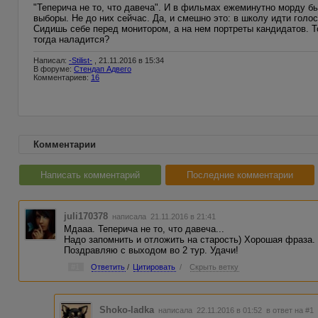
"Теперича не то, что давеча". И в фильмах ежеминутно морду бью
выборы. Не до них сейчас. Да, и смешно это: в школу идти голо
Сидишь себе перед монитором, а на нем портреты кандидатов. То
тогда наладится?
Написал:
-Stilist-
, 21.11.2016 в 15:34
В форуме:
Стендап Адвего
Комментариев:
16
Комментарии
Написать комментарий
Последние комментарии
juli170378
написала 21.11.2016 в 21:41
Мдааа. Теперича не то, что давеча...
Надо запомнить и отложить на старость) Хорошая фраза.
Поздравляю с выходом во 2 тур. Удачи!
#1
Ответить
/
Цитировать
/
Скрыть ветку
Shoko-ladka
написала 22.11.2016 в 01:52
в ответ на #1