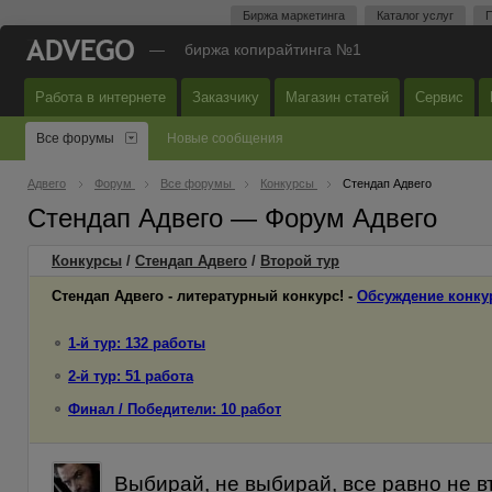
Биржа маркетинга
Каталог услуг
П
—
биржа копирайтинга №1
Работа в интернете
Заказчику
Магазин статей
Сервис
Все форумы
Новые сообщения
Адвего
Форум
Все форумы
Конкурсы
Стендап Адвего
Стендап Адвего — Форум Адвего
Конкурсы
/
Стендап Адвего
/
Второй
тур
Стендап Адвего - литературный конкурс! -
Обсуждение конку
1-й тур: 132 работы
2-й тур: 51 работа
Финал / Победители: 10 работ
Выбирай, не выбирай, все равно не въед