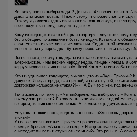
Вот как у нас на выборы ходят? Да никак! 47 процентов явка. 
дивана не может встать. Плюс к этому - неправильная агитация:
Почему я должен отдать свой голос за «антоновку», а не за арбу
проголосует за тыкву, получит в дыню!»
Кому из сидящих в зале обещали квартиру к двухтысячному год
было обещано по женщине и бутылке водки. Кстати, это обещани
своя. Но есть и счастливые исключения. Сидит такой мужичок на
меняется: жену пересадил, бутылку переставил – и снова судьб
Вы не знаете, почему кандидаты из штанов готовы выпрыгнуть, 
американские. «Мы вернем народу недра, птицам - гнезда, а бол
коррумпированных чиновников!» Щазз! Как же ты сам себя на н
Кто-нибудь видел кандидата, выходящего из «Лады-Приоры»? К ч
девушек. Иногда, вроде, все при ней, и ноги от ушей, но смотри
докторская колбаска не старая?!» - «А Вы что с ней, под венец 
Так и живем, по Таничу: «Мы выбираем, нас выбирают…» Кого эл
почему завтрашнего? Я хочу быть счастливым сегодня! Но не даю
вечером, то пьяный сосед ночью. А сколько еще других желающ
Не успел в такси сесть, водитель с порога: «Хлопнешь дверью 
тискай!»
У нас же все языкастые. Причем с профессиональным уклоном. С
сердцах бросает: «А мне все покер!» Изящные манеры сейчас не
снисходительность и отужинать со мной?» Это раньше. А сейчас