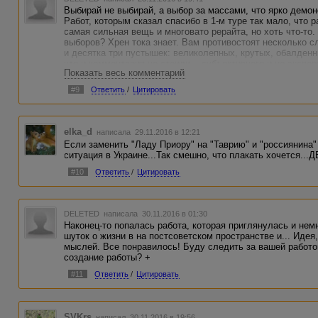
Выбирай не выбирай, а выбор за массами, что ярко демонс
Работ, которым сказал спасибо в 1-м туре так мало, что
самая сильная вещь и многовато рерайта, но хоть что-то
выборов? Хрен тока знает. Вам противостоят несколько 
и десятка три пустышек: великолепных, крутых, обалденн
что и комментария не стоили... субъективного и не экспер
Показать весь комментарий
#9
Ответить
/
Цитировать
elka_d
написала 29.11.2016 в 12:21
Если заменить "Ладу Приору" на "Таврию" и "россиянина" 
ситуация в Украине...Так смешно, что плакать хочется...
#10
Ответить
/
Цитировать
DELETED
написала 30.11.2016 в 01:30
Наконец-то попалась работа, которая приглянулась и нем
шуток о жизни в на постсоветском пространстве и... Иде
мыслей. Все понравилось! Буду следить за вашей работо
создание работы? +
#11
Ответить
/
Цитировать
SVKrs
написал 30.11.2016 в 19:56