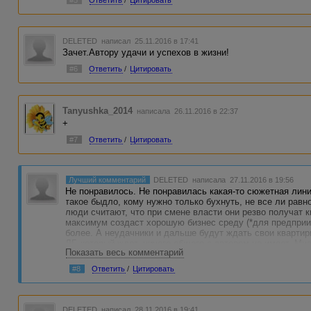
#5
Ответить
/
Цитировать
DELETED
написал 25.11.2016 в 17:41
Зачет.Автору удачи и успехов в жизни!
#6
Ответить
/
Цитировать
Tanyushka_2014
написала 26.11.2016 в 22:37
+
#7
Ответить
/
Цитировать
Лучший комментарий
DELETED
написала 27.11.2016 в 19:56
Не понравилось. Не понравилась какая-то сюжетная лини
такое быдло, кому нужно только бухнуть, не все ли равн
люди считают, что при смене власти они резво получат 
максимум создаст хорошую бизнес среду (*для предприи
более. А неудачники и дальше будут ждать свои квартиры
ЛГ, который ждет, ничего общего с автором не имеет. Мн
Показать весь комментарий
ожидающего стада в этом стендапе.
#8
Ответить
/
Цитировать
DELETED
написал 28.11.2016 в 19:41