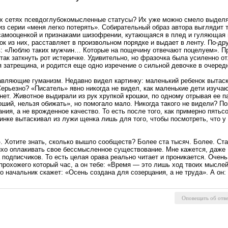
х сетях псевдоглубокомысленные статусы? Их уже можно смело выделя
из серии «меня легко потерять». Собирательный образ автора выглядит
самооценкой и признаками шизофрении, кутающаяся в плед и гуляющая 
ок из них, расставляет в произвольном порядке и выдает в ленту. По-д
в: «Люблю таких мужчин… Которые на пощечину отвечают поцелуем». П
т так заткнуть рот истеричке. Удивительно, но фразочка была усиленно о
я затрещина, и родится еще одно изречение о сильной девочке в очеред
ляющие гуманизм. Недавно видел картинку: маленький ребенок вытаски
 Серьезно? «Писатель» явно никогда не видел, как маленькие дети изу
нет. Животное выдирали из рук хрупкой крошки, по одному отрывая ее п
ший, нельзя обижать», но помогало мало. Никогда такого не видели? П
ния, а не врожденное качество. То есть после того, как примерно пятьс
инке вытаскивал из лужи щенка лишь для того, чтобы посмотреть, что у н
». Хотите знать, сколько вышло сообществ? Более ста тысяч. Более. Ст
тихо оплакивать свое бессмысленное существование. Мне кажется, даже Б
 подписчиков. То есть целая орава реально читает и проникается. Очен
 прохожего который час, а он тебе: «Время — это лишь ход твоих мысле
о начальник скажет: «Осень создана для созерцания, а не труда». А он: