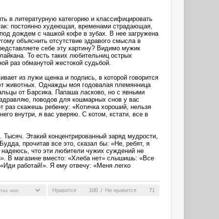
ть в литературную категорию и классифицировать
 так: постоянно худеющая, временами страдающая,
под дождем с чашкой кофе в зубах. В нее загружена
ругому объяснить отсутствие здравого смысла в
редставляете себе эту картину? Видимо мужик
тлайкана. То есть таких любительниц острых
ной раз обманутой жестокой судьбой.
вает из лужи щенка и подпись, в которой говорится
чают животных. Однажды моя годовалая племянница
альцы от Барсика. Папаша ласково, но с явными
оздравляю, поводов для кошмарных снов у вас
от раз скажешь ребенку: «Котичка хороший, нельзя
его внутри, я вас уверяю. С котом, кстати, все в
а. Тысяч. Этакий концентрированный заряд мудрости,
удда, прочитав все это, сказал бы: «Не, ребят, я
ь надеюсь, что эти любители чужих суждений не
й». В магазине вместо: «Хлеба нет» слышишь: «Все
 «Иди работай!». Я ему отвечу: «Меня легко
Нравится
100
/
Не нравится
71