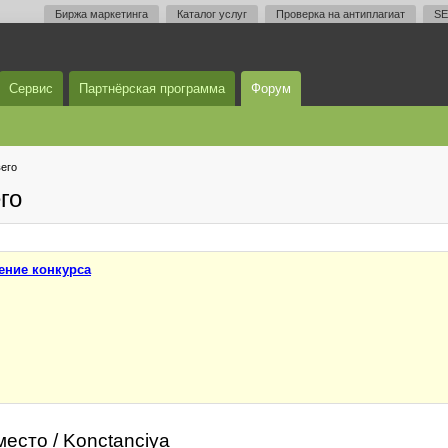
Биржа маркетинга
Каталог услуг
Проверка на антиплагиат
SE
Сервис
Партнёрская программа
Форум
его
го
ение конкурса
место / Konctanciya