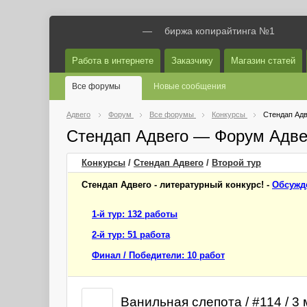
—
биржа копирайтинга №1
Работа в интернете
Заказчику
Магазин статей
Все форумы
Новые сообщения
Адвего
Форум
Все форумы
Конкурсы
Стендап Адв
Стендап Адвего — Форум Адве
Конкурсы
/
Стендап Адвего
/
Второй
тур
Стендап Адвего - литературный конкурс! -
Обсужд
1-й тур: 132 работы
2-й тур: 51 работа
Финал / Победители: 10 работ
Ванильная слепота / #114 / 3 