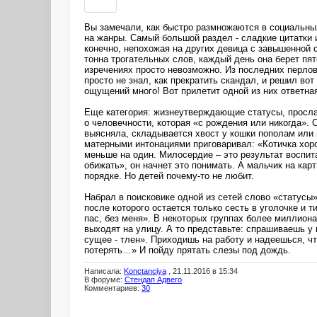
Вы замечали, как быстро размножаются в социальны
на жанры. Самый большой раздел - сладкие цитатки 
конечно, непохожая на других девица с завышенной 
тонна трогательных слов, каждый день она берет пят
изречениях просто невозможно. Из последних перло
просто не знал, как прекратить скандал, и решил во
ощущений много! Вот прилетит одной из них ответна
Еще категория: жизнеутверждающие статусы, прослав
о человечности, которая «с рождения или никогда».
выясняла, складывается хвост у кошки пополам или 
матерными интонациями приговаривал: «Котичка хоро
меньше на один. Милосердие – это результат воспита
обижать», он начнет это понимать. А мальчик на карт
порядке. Но детей почему-то не любит.
Набрал в поисковике одной из сетей слово «статусы
после которого остается только сесть в уголочке и 
пас, без меня». В некоторых группах более миллиона
выходят на улицу. А то представьте: спрашиваешь у
сущее - тлен». Приходишь на работу и надеешься, чт
потерять…» И пойду прятать слезы под дождь.
Написала:
Konctanciya
, 21.11.2016 в 15:34
В форуме:
Стендап Адвего
Комментариев:
30