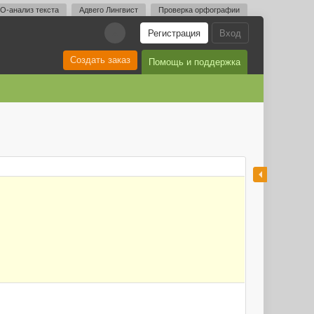
O-анализ текста
Адвего Лингвист
Проверка орфографии
Регистрация
Вход
A
Создать заказ
Помощь и поддержка