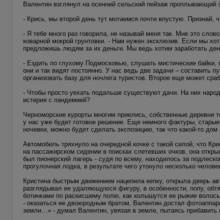
Валентин взглянул на осенний сельский пейзаж проплывающий за
- Крись, мы второй день тут мотаемся почти впустую. Признай, ч
- Я тебе много раз говорила, не называй меня так. Мне это слов
коварной мокрой грунтовки. - Нам нужен эксклюзив. Если мы хот
предложишь людям за их деньги. Мы ведь хотим заработать ден
- Ездить по глухому Подмосковью, слушать мистические байки,
они и так видят постоянно. У нас ведь две задачи – составить 
организовать базу для ночлега туристов. Второе еще может сра
- Чтобы просто уехать подальше существуют дачи. На них наро
истерия с пандемией?
Черноморские курорты многим приелись, собственные деревни то
у нас уже будет готовое решение. Еще немного фактуры, старые
ночевки, можно будет сделать экспозицию, так что какой-то до
Автомобиль тряхнуло на очередной кочке с такой силой, что Кри
на пассажирском сидении в поисках слетевших очков, она открыл
был пионерский лагерь - судя по всему, находилось за подлеск
прогулочная лодка, в результате чего утонуло несколько челов
Кристина быстрым движением нацепила кепку, открыла дверь ав
разглядывал ее удаляющуюся фигуру, в особенности, попу, обт
ботинками по раскисшему полю, как колышутся ее рыжие волосы,
- оказаться ее двоюродным братом, Валентин достал фотоаппара
земли…» - думал Валентин, увязая в земле, пытаясь прибавить 