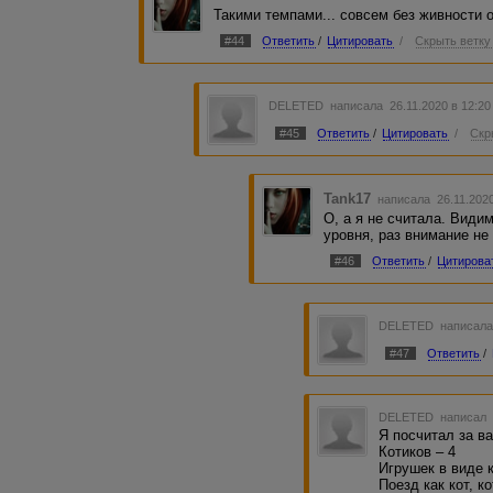
Такими темпами... совсем без живности 
#44
Ответить
/
Цитировать
/
Скрыть ветку
DELETED
написала 26.11.2020 в 12:2
#45
Ответить
/
Цитировать
/
Скр
Tank17
написала 26.11.202
О, а я не считала. Види
уровня, раз внимание не
#46
Ответить
/
Цитирова
DELETED
написала
#47
Ответить
/
DELETED
написал 
Я посчитал за ва
Котиков – 4
Игрушек в виде к
Поезд как кот, к