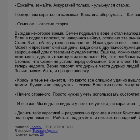
- Езжайте, езжайте. Аккуратней только, - улыбнулся старик.
Прежде чем скрыться в камышах, Кристина обернулась: - Как ва
- Семеном, - ответил старик.
Выждав некоторое время, Семен подошел к воде и стал наблюдат
Если в подвал полезут, то наверняка найдут, особенно эта рыжая
Стало быть, облегчу грех на склоне лет. И как удачно все – лесн
Может и престанет сниться день, когда они с другом-сослуживце
заброшенный дом с твердым фундаментом. Еще бы, можно было с
«костыль», сделать отметку и идти дальше. Но, Петя любопытны
Столько, что Семен не устоял перед соблазном. Вот и тлеют Пет
теперь недолго. Верно говорят, что дурные места дурных людей
Значит, может быть, и прощен наверху.
- Крись, а тебе не кажется, что как-то все слишком удачно выш
домом. Лучше и не придумать. – сказал Валентин после минутно
- Ничего странного. Просто нужно уметь использовать обстоятел
- И все же. Мы ведь не видели у него, ни удочки, ни карасиков…
- Дались тебе карасики! – раздраженно бросила в ответ Кристина
полезную локацию. Работать надо уметь и никаких совпадений. 
Написал:
-Korso-
, 09.11.2020 в 16:12
В форуме:
Триллер Адвего
Комментариев:
25