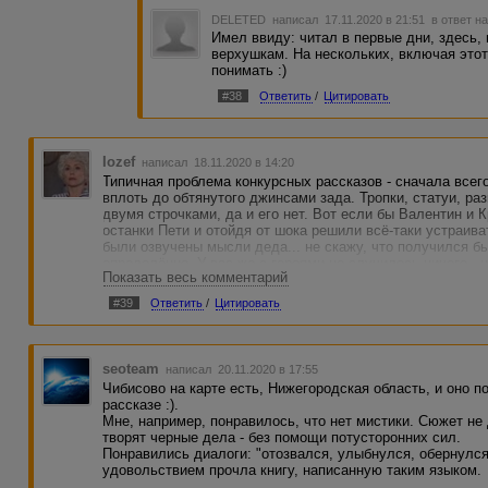
DELETED
написал 17.11.2020 в 21:51
в ответ н
Имел ввиду: читал в первые дни, здесь,
верхушкам. На нескольких, включая этот
понимать :)
#38
Ответить
/
Цитировать
Iozef
написал 18.11.2020 в 14:20
Типичная проблема конкурсных рассказов - сначала всег
вплоть до обтянутого джинсами зада. Тропки, статуи, раз
двумя строчками, да и его нет. Вот если бы Валентин и
останки Пети и отойдя от шока решили всё-таки устраива
были озвучены мысли деда... не скажу, что получился б
определённо. У вас же с героями не случилось ничего - н
Показать весь комментарий
#39
Ответить
/
Цитировать
seoteam
написал 20.11.2020 в 17:55
Чибисово на карте есть, Нижегородская область, и оно п
рассказе :).
Мне, например, понравилось, что нет мистики. Сюжет не
творят черные дела - без помощи потусторонних сил.
Понравились диалоги: "отозвался, улыбнулся, обернулся..
удовольствием прочла книгу, написанную таким языком.