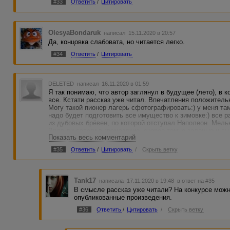
#33
Ответить
/
Цитировать
OlesyaBondaruk
написал 15.11.2020 в 20:57
Да, концовка слабовата, но читается легко.
#34
Ответить
/
Цитировать
DELETED
написал 16.11.2020 в 01:59
Я так понимаю, что автор заглянул в будущее (лето), в 
все. Кстати рассказ уже читал. Впечатления положитель
Могу такой пионер лагерь сфотографировать:) у меня та
надо будет подготовить все имущество к зимовке:) все р
из дубовых брёвен, по которой отступал Наполеон. Мель
Вряд ли сапоги в громоздкие, скорее темно-зеленые и вы
Показать весь комментарий
"На другом конце возвышенности старик пытался пробрат
слабое место повествования. Да и выше были замечены 
#35
Ответить
/
Цитировать
/
Скрыть ветку
только.
Мне понравилось, несмотря на некоторые недочёты, кот
рыбак рыбака - видит издалека.
В качестве анекдота. Со своей нынешней женой, после 
Tank17
написала 17.11.2020 в 19:48
в ответ на #35
к себе на дачу. В первый раз. В ее глазах помню ужас и
В смысле рассказ уже читали? На конкурсе можн
через лес?" Живём вместе уже десять лет и до сих пор см
опубликованные произведения.
#36
Ответить
/
Цитировать
/
Скрыть ветку