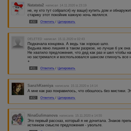
Natatata2
написал 14.11.2020 в 23:19
не, ну кто тут собрался) ну ваще) купить дом и обнаружи
старику этот покойник кажную ночь являлся.
#30
Ответить
/
Цитировать
DELETED
написал 15.11.2020 в 02:43
Подкачала концовка. А ведь так хорошо шло.
Ведьма явно лишняя в таком разрезе, но лучше б уж она
Не хватило предложения, что дед как раз и шел чтобы н
но застремался и воспользовался шансом спихнуть все н
+
#31
Ответить
/
Цитировать
SanzhKseniya
написала 15.11.2020 в 14:14
А мне как раз понравилось, что обошлось без мистики. 
#32
Ответить
/
Цитировать
NinaGulimanova
написала 15.11.2020 в 14:55
Это первый рассказ, который я не дочитала. Знаков преп
истинном смысле предложения - увольте.