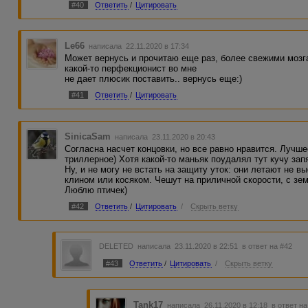
#40
Ответить
/
Цитировать
Le66
написала 22.11.2020 в 17:34
Может вернусь и прочитаю еще раз, более свежими мозга
какой-то перфекционист во мне
не дает плюсик поставить.. вернусь еще:)
#41
Ответить
/
Цитировать
SinicaSam
написала 23.11.2020 в 20:43
Согласна насчет концовки, но все равно нравится. Лучшее
триллерное) Хотя какой-то маньяк поудалял тут кучу зап
Ну, и не могу не встать на защиту уток: они летают не в
клином или косяком. Чешут на приличной скорости, с зем
Люблю птичек)
#42
Ответить
/
Цитировать
/
Скрыть ветку
DELETED
написала 23.11.2020 в 22:51
в ответ на #42
#43
Ответить
/
Цитировать
/
Скрыть ветку
Tank17
написала 26.11.2020 в 12:18
в ответ на