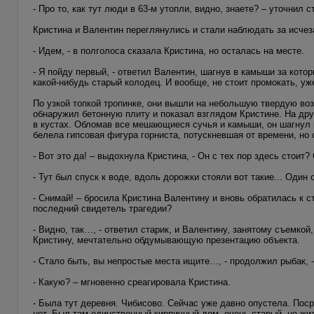
- Про то, как тут люди в 63-м утопли, видно, знаете? – уточнил с
Кристина и Валентин переглянулись и стали наблюдать за исче
- Идем, - в полголоса сказала Кристина, но осталась на месте.
- Я пойду первый, - ответил Валентин, шагнув в камыши за кото
какой-нибудь старый колодец. И вообще, не стоит промокать, у
По узкой топкой тропинке, они вышли на небольшую твердую во
обнаружил бетонную плиту и показал взглядом Кристине. На др
в кустах. Обломав все мешающиеся сучья и камыши, он шагнул в
белела гипсовая фигура горниста, потускневшая от времени, но
- Вот это да! – выдохнула Кристина, - Он с тех пор здесь стоит?
- Тут был спуск к воде, вдоль дорожки стояли вот такие... Один 
- Снимай! – бросила Кристина Валентину и вновь обратилась к ст
последний свидетель трагедии?
- Видно, так…, - ответил старик, и Валентину, занятому съемкой
Кристину, мечтательно обдумывающую презентацию объекта.
- Стало быть, вы непростые места ищите…, - продолжил рыбак,
- Какую? – мгновенно среагировала Кристина.
- Была тут деревня. Чибисово. Сейчас уже давно опустела. Поср
нет. Был там единственный кирпичный дом, очень старый, не жило