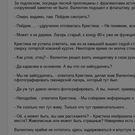
За подлеском, посреди лесной проплешины с фрагментами истл
сооружений заметно не было. Валентин подошел к флагштоку, ра
- Озеро, видимо, там. Пойдем смотреть?
- Пойдем…, - удрученно отозвалась Кристина. – Не понимаю, все
- Может и из дерева. Лагерь старый, к концу 80-х уже не функци
Кристина не успела ответить, как из-за камышей вышел седой ст
сверху потертой кожаной куртке. Некоторое время он молча стоя
- Как улов, отец? – Валентин решил взять инициативу в свои рук
- Да карасики в основном. А вы что ли заблудились?
- Мы не заблудились, - ответила Кристина, делая знак Валенти
сфотографировать пионерский лагерь, который тут был.
- Да уж тут давно нечего фотографировать. А вы, значит, краеве
- Наподобие, - ответила Кристина, - Мы собираем информацию о
- Уж сколько лет тут живу. Только что тут примечательного…
- Ой, а может быть, вы нам расскажете? – Кристина изобразила 
места? Живописные или может быть страшные? Наверняка есть к
Валентину крайне не хотелось здесь задерживаться и впустую те