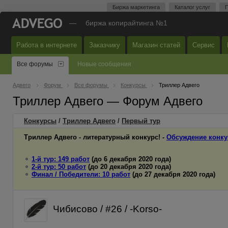
Биржа маркетинга
Каталог услуг
П
—
биржа копирайтинга №1
Работа в интернете
Заказчику
Магазин статей
Сервис
Все форумы
Новые сообщения
Адвего
Форум
Все форумы
Конкурсы
Триллер Адвего
Триллер Адвего — Форум Адвего
Конкурсы
/
Триллер Адвего
/
Первый
тур
Триллер Адвего - литературный конкурс! -
Обсуждение конку
1-й тур: 149 работ
(до 6 декабря 2020 года)
2-й тур: 50 работ
(до 20 декабря 2020 года)
Финал / Победители: 10 работ
(до 27 декабря 2020 года)
Чибисово / #26 / -Korso-