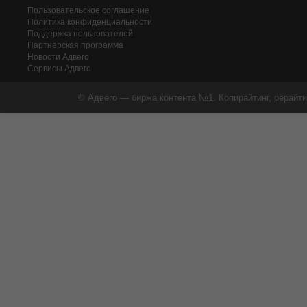
Пользовательское соглашение
Политика конфиденциальности
Поддержка пользователей
Партнерская программа
Новости Адвего
Сервисы Адвего
© Адвего — биржа контента №1. Копирайтинг, рерайти