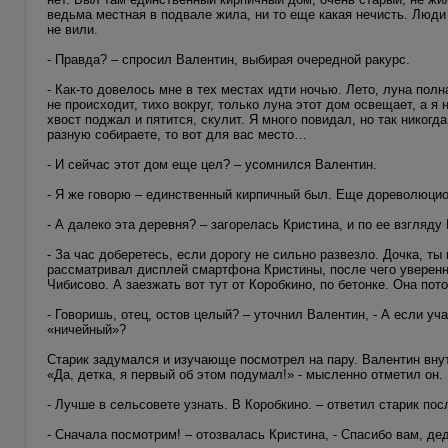
ведьма местная в подвале жила, ни то еще какая нечисть. Люди 
не вили.
- Правда? – спросил Валентин, выбирая очередной ракурс.
- Как-то довелось мне в тех местах идти ночью. Лето, луна полн
не происходит, тихо вокруг, только луна этот дом освещает, а я
хвост поджал и пятится, скулит. Я много повидал, но так никогда 
разную собираете, то вот для вас место…
- И сейчас этот дом еще цел? – усомнился Валентин.
- Я же говорю – единственный кирпичный был. Еще дореволюцион
- А далеко эта деревня? – загорелась Кристина, и по ее взгляду
- За час доберетесь, если дорогу не сильно развезло. Дочка, ты
рассматривал дисплей смартфона Кристины, после чего уверенно 
Чибисово. А заезжать вот тут от Коробкино, по бетонке. Она пот
- Говоришь, отец, остов целый? – уточнил Валентин, - А если уча
«ничейный»?
Старик задумался и изучающе посмотрел на пару. Валентин внут
«Да, детка, я первый об этом подумал!» - мысленно отметил он.
- Лучше в сельсовете узнать. В Коробкино. – ответил старик пос
- Сначала посмотрим! – отозвалась Кристина, - Спасибо вам, де