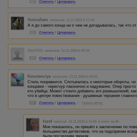
#2
Ответить
/
Цитировать
SinicaSam
написала 11.11.2020 в 17:44
А я до самого конца ни о чем не догадывалась, так что о
#3
Ответить
/
Цитировать
DELETED
написала 12.11.2020 в 00:34
#4
Ответить
/
Цитировать
Konctanciya
написала 13.11.2020 в 00:03
Стиль понравился. Спотыкалась о некоторые обороты, но 
концовке - чересчур лаконично и надуманно. Опер просто 
кто убийца. Может стоило добавить его размышлений, как
что в центре повествования - душевные терзания главного
#5
Ответить
/
Цитировать
/
Скрыть ветку
Iozef
написал 15.11.2020 в 14:09
в ответ на #5
Мне показалось, он пришёл к заключению по пове
большинстве детективов, что на подозрении всег
были последним звеном.