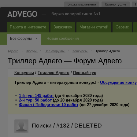
Биржа маркетинга
Каталог услуг
П
—
биржа копирайтинга №1
Работа в интернете
Заказчику
Магазин статей
Сервис
Все форумы
Новые сообщения
Адвего
Форум
Все форумы
Конкурсы
Триллер Адвего
Триллер Адвего — Форум Адвего
Конкурсы
/
Триллер Адвего
/
Первый
тур
Триллер Адвего - литературный конкурс! -
Обсуждение конку
1-й тур: 149 работ
(до 6 декабря 2020 года)
2-й тур: 50 работ
(до 20 декабря 2020 года)
Финал / Победители: 10 работ
(до 27 декабря 2020 года)
Поиски / #132 / DELETED