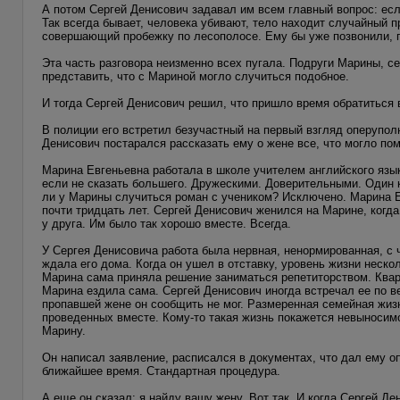
А потом Сергей Денисович задавал им всем главный вопрос: ес
Так всегда бывает, человека убивают, тело находит случайный 
совершающий пробежку по лесополосе. Ему бы уже позвонили, п
Эта часть разговора неизменно всех пугала. Подруги Марины, се
представить, что с Мариной могло случиться подобное.
И тогда Сергей Денисович решил, что пришло время обратиться 
В полиции его встретил безучастный на первый взгляд оперупол
Денисович постарался рассказать ему о жене все, что могло пом
Марина Евгеньевна работала в школе учителем английского язы
если не сказать большего. Дружескими. Доверительными. Один к
ли у Марины случиться роман с учеником? Исключено. Марина Е
почти тридцать лет. Сергей Денисович женился на Марине, когда
у друга. Им было так хорошо вместе. Всегда.
У Сергея Денисовича работа была нервная, ненормированная, с
ждала его дома. Когда он ушел в отставку, уровень жизни неск
Марина сама приняла решение заниматься репетиторством. Кварт
Марина ездила сама. Сергей Денисович иногда встречал ее по в
пропавшей жене он сообщить не мог. Размеренная семейная жизнь
проведенных вместе. Кому-то такая жизнь покажется невыносим
Марину.
Он написал заявление, расписался в документах, что дал ему о
ближайшее время. Стандартная процедура.
А еще он сказал: я найду вашу жену. Вот так. И когда Сергей Ден