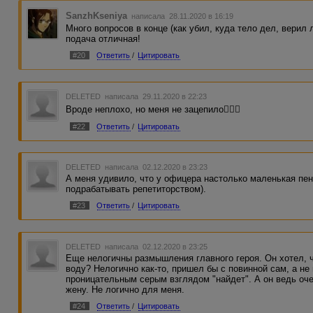
SanzhKseniya
написала 28.11.2020 в 16:19
Много вопросов в конце (как убил, куда тело дел, верил 
подача отличная!
#20
Ответить
/
Цитировать
DELETED
написала 29.11.2020 в 22:23
Вроде неплохо, но меня не зацепило🤷🏻‍♀️
#22
Ответить
/
Цитировать
DELETED
написала 02.12.2020 в 23:23
А меня удивило, что у офицера настолько маленькая пе
подрабатывать репетиторством).
#23
Ответить
/
Цитировать
DELETED
написала 02.12.2020 в 23:25
Еще нелогичны размышления главного героя. Он хотел, 
воду? Нелогично как-то, пришел бы с повинной сам, а не 
проницательным серым взглядом "найдет". А он ведь оче
жену. Не логично для меня.
#24
Ответить
/
Цитировать