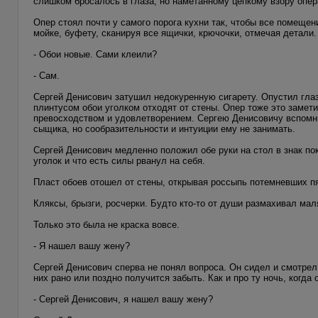
слишком бросалось в глаза, но наметанному цепкому взору опера
Опер стоял почти у самого порога кухни так, чтобы все помещен
мойке, буфету, сканируя все ящички, крючочки, отмечая детали.
- Обои новые. Сами клеили?
- Сам.
Сергей Денисович затушил недокуренную сигарету. Опустил глаза
плинтусом обои уголком отходят от стены. Опер тоже это замети
превосходством и удовлетворением. Сергею Денисовичу вспомн
сыщика, но сообразительности и интуиции ему не занимать.
Сергей Денисович медленно положил обе руки на стол в знак пок
уголок и что есть силы рванул на себя.
Пласт обоев отошел от стены, открывая россыпь потемневших п
Кляксы, брызги, росчерки. Будто кто-то от души размахивал мал
Только это была не краска вовсе.
- Я нашел вашу жену?
Сергей Денисович сперва не понял вопроса. Он сидел и смотрел 
них рано или поздно получится забыть. Как и про ту ночь, когда 
- Сергей Денисович, я нашел вашу жену?