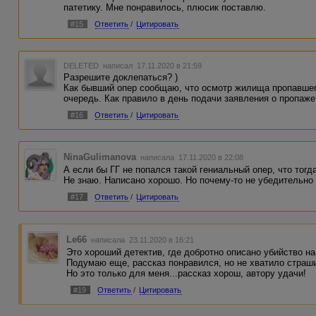
Кстати! Судя по внутренней реплике самгг
патетику. Мне понравилось, плюсик поставлю.
Ну и в конце просто эпический фейл: опе
убийцу. А как же административные про
#15
Ответить
/
Цитировать
он, как и я не поверил легенде, да и про
В связи со всем вышеизложенным обсужд
личностью и "тварь он дрожащая, или пр
DELETED
написал 17.11.2020 в 21:59
второстепенным.
Разрешите доклепаться? )
Просто автор, как и любой художник, имее
Как бывший опер сообщаю, что осмотр жилища пропавшег
дело с этим согласиться...
очередь. Как правило в день подачи заявления о пропаже
Что касается рассказа, а не деталей выз
целом написано хорошо. Отдельные стилис
#16
Ответить
/
Цитировать
критично они не влияют. История крепкая
трактовкой образов персонажей, то и отл
за дверью. Думаю, запас символов позвол
Понятые, входите!"?
NinaGulimanova
написала 17.11.2020 в 22:08
А если бы ГГ не попался такой гениальный опер, что тогд
Не знаю. Написано хорошо. Но почему-то не убедительно 
#17
Ответить
/
Цитировать
Le66
написала 23.11.2020 в 16:21
Это хороший детектив, где добротно описано убийство на
Подумаю еще, рассказ понравился, но не хватило страш
Но это только для меня...рассказ хорош, автору удачи!
#19
Ответить
/
Цитировать