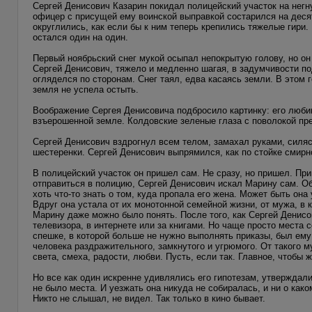
Сергей Денисович Казарин покидал полицейский участок на негн
офицер с присущей ему воинской выправкой состарился на десят
округлились, как если бы к ним теперь крепились тяжелые гири.
остался один на один.
Первый ноябрьский снег мукой осыпал непокрытую голову, но он 
Сергей Денисович, тяжело и медленно шагая, в задумчивости п
огляделся по сторонам. Снег таял, едва касаясь земли. В этом 
земля не успела остыть.
Воображение Сергея Денисовича подбросило картинку: его любим
взъерошенной земле. Колдовские зеленые глаза с поволокой пре
Сергей Денисович вздрогнул всем телом, замахал руками, силяс
шестеренки. Сергей Денисович выпрямился, как по стойке смирно
В полицейский участок он пришел сам. Не сразу, но пришел. П
отправиться в полицию, Сергей Денисович искал Марину сам. Об
хоть что-то знать о том, куда пропала его жена. Может быть она
Вдруг она устала от их монотонной семейной жизни, от мужа, в 
Марину даже можно было понять. После того, как Сергей Денисо
телевизора, в интернете или за книгами. Но чаще просто места 
спешке, в которой больше не нужно выполнять приказы, был ему
человека раздражительного, замкнутого и угрюмого. От такого м
света, смеха, радости, любви. Пусть, если так. Главное, чтобы
Но все как один искренне удивлялись его гипотезам, утверждал
не было места. И уезжать она никуда не собиралась, и ни о как
Никто не слышал, не видел. Так только в кино бывает.