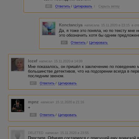
#6
Ответить
/
Цитировать
/
Скрыть ветку
Konctanciya
написала 15.11.2020 в 23:15
в от
Да, я тоже это поняла, но по тексту мне 
это обозначить хотя бы одним предложен
#9
Ответить
/
Цитировать
Iozef
написал 15.11.2020 в 14:09
Мне показалось, он пришёл к заключению по поведению му
большинстве детективов, что на подозрении всегда в пер
последним звеном.
#7
Ответить
/
Цитировать
mpnz
написал 15.11.2020 в 21:16
+
#8
Ответить
/
Цитировать
DELETED
написал 15.11.2020 в 23:55
Простите. Офицер состарился с присущей ему воинской в