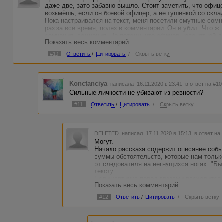
даже две, зато забавно вышло. Стоит заметить, что офице
возьмёшь, если он боевой офицер, а не тушенкой со скла
Пока настраивался на текст, меня посетили смутные сомн
раз за все время, полез в комментарии. Он и убил. Что ж
сомнения, сомнения. Не потому, что офицер непонятной л
Показать весь комментарий
обстоятельства намекают на сильную личность. Не стыку
#10
Ответить
/
Цитировать
/
Скрыть ветку
Konctanciya
написала 16.11.2020 в 23:41
в ответ на #10
Сильные личности не убивают из ревности?
#11
Ответить
/
Цитировать
/
Скрыть ветку
DELETED
написал 17.11.2020 в 15:13
в ответ на
Могут.
Начало рассказа содержит описание собы
суммы обстоятельств, которые нам только
от следователя на негнущихся ногах. "Бы
тексту.
Если картинка перед глазами расходится
Показать весь комментарий
то дальше требуется либо "научное" обос
легенды. На основании этого допущения 
#12
Ответить
/
Цитировать
/
Скрыть ветку
оказаться бывшим офицером, а, например
близко. Но у нас же не реальная история
Отзыв писал как один из, глаз (возможно