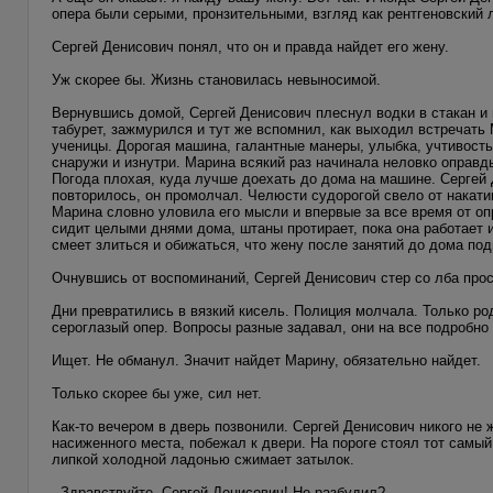
опера были серыми, пронзительными, взгляд как рентгеновский 
Сергей Денисович понял, что он и правда найдет его жену.
Уж скорее бы. Жизнь становилась невыносимой.
Вернувшись домой, Сергей Денисович плеснул водки в стакан и 
табурет, зажмурился и тут же вспомнил, как выходил встречать 
ученицы. Дорогая машина, галантные манеры, улыбка, учтивость
снаружи и изнутри. Марина всякий раз начинала неловко оправды
Погода плохая, куда лучше доехать до дома на машине. Сергей 
повторилось, он промолчал. Челюсти судорогой свело от накати
Марина словно уловила его мысли и впервые за все время от опр
сидит целыми днями дома, штаны протирает, пока она работает и
смеет злиться и обижаться, что жену после занятий до дома под
Очнувшись от воспоминаний, Сергей Денисович стер со лба про
Дни превратились в вязкий кисель. Полиция молчала. Только род
сероглазый опер. Вопросы разные задавал, они на все подробно
Ищет. Не обманул. Значит найдет Марину, обязательно найдет.
Только скорее бы уже, сил нет.
Как-то вечером в дверь позвонили. Сергей Денисович никого не 
насиженного места, побежал к двери. На пороге стоял тот самый
липкой холодной ладонью сжимает затылок.
- Здравствуйте, Сергей Денисович! Не разбудил?