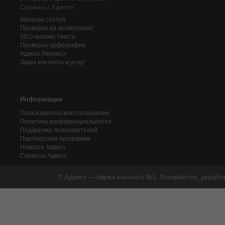
Сервисы Адвего
Магазин статей
Проверка на антиплагиат
SEO-анализ текста
Проверка орфографии
Адвего
Лингвист
Заказ контента и услуг
Информация
Пользовательское соглашение
Политика конфиденциальности
Поддержка пользователей
Партнерская программа
Новости Адвего
Сервисы Адвего
© Адвего — биржа контента №1. Копирайтинг, рерайти