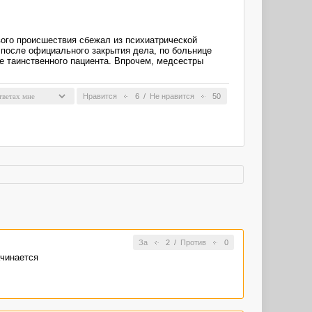
вого происшествия сбежал из психиатрической
после официального закрытия дела, по больнице
ие таинственного пациента. Впрочем, медсестры
Нравится
6
/
Не нравится
50
За
2
/
Против
0
ачинается