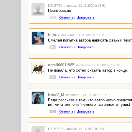
DELETED
написал 10.11.2020 в 15:51
Неинтересно
#2
Ответить
/
Цитировать
bijoux
написала 11.11.2020 в 13:32
Смелая попытка автора написать рваный текст
#3
Ответить
/
Цитировать
natali06011985
написала 12.11.2020 в 15:09
Не поняла, что хотел сказать автор в конце.
#4
Ответить
/
Цитировать
IrinaV_M
написал 13.11.2020 в 21:05
Беда рассказа в том, что автор четко предст
вот читателя они "немного" загоняют в тупик)
#5
Ответить
/
Цитировать
DELETED
написал 13.11.2020 в 23:01