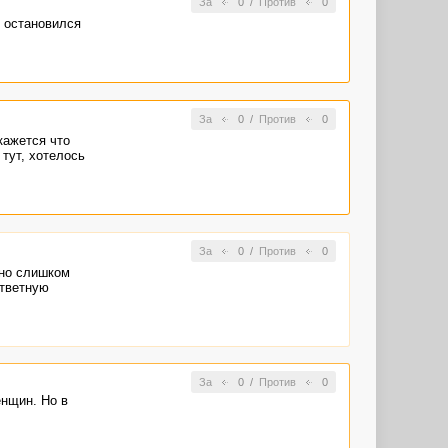
За
0
/
Против
0
р остановился
За
0
/
Против
0
кажется что
 тут, хотелось
За
0
/
Против
0
 но слишком
ответную
За
0
/
Против
0
енщин. Но в