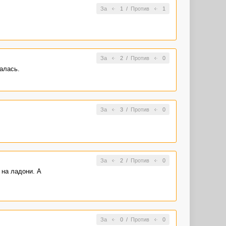
За
1
/
Против
1
За
2
/
Против
0
алась.
За
3
/
Против
0
За
2
/
Против
0
 на ладони. А
За
0
/
Против
0