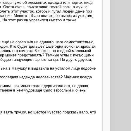
е говоря уже об элементах одежды или чертах лица.
 Охота очень прихотлива: глухой парк, а лучше
леть этот участок, который пугал людей даже при
чаяние. Мешкать было нельзя, он вылез из укрытия,
 На этот раз он управился быстро и также
ё ещё не совершил ни единого шага самостоятельно,
каждой. Кто будет дальше? Ещё одна вонючая дряхлая
алась его комната без окон, но с одной маленькой
й мир может представлять? Тёмные углы с пугающими
 бодро танцующие парные танцы. Не друг с другом,
сына в макушку и выдавила на усталом лице подобие
 последняя надежда человечества? Мальчик всегда
мнил, как мама тогда сдерживала его, не давая
питанное в нём чудовище было взрослым и очень
 взять трубку, но шестое чувство подсказывало, что