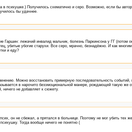
на в психушке.) Получилось схематично и серо. Возможно, если бы авто
лучилось бы удачнее.
е Гаршин: лежачий инвалид мальчик, болезнь Паркинсона у ГГ (потом о
тец, убитые убогие старухи. Все серо, мрачно, безнадёжно. И как многим
етки и еду?
 мнению. Можно восстановить примерную последовательность событий,
сказывается в нарочито безэмоциональной манере, рождающей такую же 
 ничего не добавляет к сюжету.
сих, он не сбежал, а прятался в больнице. Поэтому не мог убить тех ж
 психушку. Тогда вообще ничего не понятно (