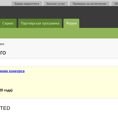
Биржа маркетинга
Каталог услуг
Проверка на антиплагиат
SE
Сервис
Партнёрская программа
Форум
его
го
ение конкурса
20 года)
LETED