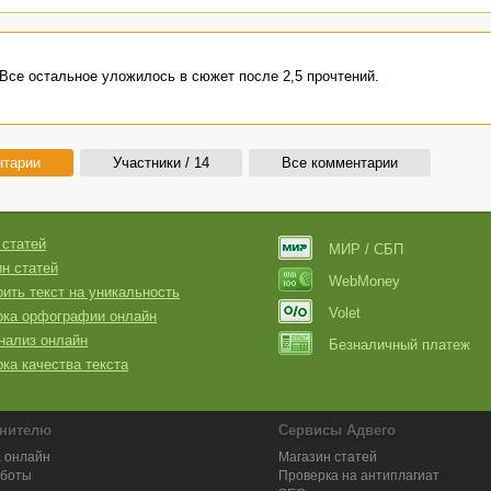
Все остальное уложилось в сюжет после 2,5 прочтений.
нтарии
Участники / 14
Все комментарии
 статей
МИР / СБП
н статей
WebMoney
ить текст на уникальность
Volet
рка орфографии онлайн
нализ онлайн
Безналичный платеж
ка качества текста
нителю
Сервисы Адвего
 онлайн
Магазин статей
аботы
Проверка на антиплагиат