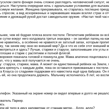
 тусклом свете фонаря очень сложно разглядеть человеческий силуэт, н
аться. Наступила очередная ночь с идеальными условиями для вылазки.
симум желания. Женщина прихрамывала, но старалась поспешно преодо
сь спросом, а вид искореженных и заржавевших машин вселял страх и от
яние и дрожащей рукой достал самодельное оружие. «Настал твой час».
льнее, чем её бодрая пляска возле постели. Пятилетним ребёнком он вс
е сутки вокруг него колдовала третья знахарка – он загибал палец на 
не нравились, а особенно не нравился их затхлый запах, которым пропит
ужу, так зачем ему окно во внешний мир? Да и что из себя этот внешни
мотреться и здесь? Лучше, старики и старухи, заполонившие эти углы и
 плошке и старик с распятием и полной флягой.
 ворожея покачала головой и покинула дом. Мама апатично поцеловала 
ял, что у мамы всё получается не очень.
: старухи, старики, мама. А может он единственный ребёнок на Земле,
ала крепнуть с каждым днём, пока он оставался прикованным к постели.
 Клауса со сладкими подарками его навестила ещё одна бабушка. Он по
ь ей, но она продолжала держать. Мальчику исполнилось 8 лет, но вос
ефон. Указанный на экране номер он видел впервые и долго не решался
ователь Паркер.
ась.
и её тело в двух километрах от станции метро... Алло, алло?