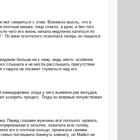
е мог смириться с этим. Возникла мысль, что в
плотные мешки, лицо отекло, а руки, и без того
сле чего его жизнь начала медленно катиться по
". По вине оголтелого психопата теперь он лишился
идание больше ни к чему, ведь никто, особенно
лохо слышала и не могла расслышать присутствие
ая старуха не посмеет глумиться над его
 командировки, когда у него выявили рак желудка,
ил ускорить процесс. Тогда он впервые почувствовал
шка. Перед глазами мужчины всё поплыло: кровать,
нтрированная в затылке, охватила всю голову,
яли его в плотное кольцо, прожигали своими
 семья поспешила покинуть комнату, но Майкл не