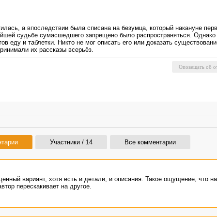
лась, а впоследствии была списана на безумца, который накануне пер
нейшей судьбе сумасшедшего запрещено было распространяться. Однако 
тов еду и таблетки. Никто не мог описать его или доказать существован
ринимали их рассказы всерьёз.
нтарии
Участники / 14
Все комментарии
щенный вариант, хотя есть и детали, и описания. Такое ощущение, что н
автор перескакивает на другое.