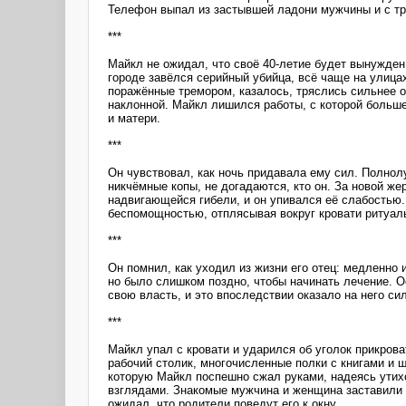
Телефон выпал из застывшей ладони мужчины и с тр
***
Майкл не ожидал, что своё 40-летие будет вынужден
городе завёлся серийный убийца, всё чаще на улица
поражённые тремором, казалось, тряслись сильнее об
наклонной. Майкл лишился работы, с которой больше
и матери.
***
Он чувствовал, как ночь придавала ему сил. Полнол
никчёмные копы, не догадаются, кто он. За новой ж
надвигающейся гибели, и он упивался её слабостью. Т
беспомощностью, отплясывая вокруг кровати ритуал
***
Он помнил, как уходил из жизни его отец: медленно
но было слишком поздно, чтобы начинать лечение. О
свою власть, и это впоследствии оказало на него си
***
Майкл упал с кровати и ударился об уголок прикров
рабочий столик, многочисленные полки с книгами и 
которую Майкл поспешно сжал руками, надеясь утихо
взглядами. Знакомые мужчина и женщина заставили и
ожидал, что родители поведут его к окну.