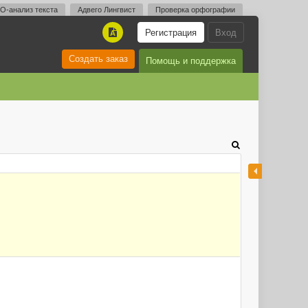
O-анализ текста
Адвего Лингвист
Проверка орфографии
Регистрация
Вход
A
Создать заказ
Помощь и поддержка