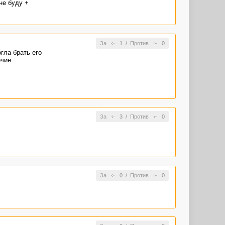
не буду +
За
1
/
Против
0
гла брать его
очие
За
3
/
Против
0
За
0
/
Против
0