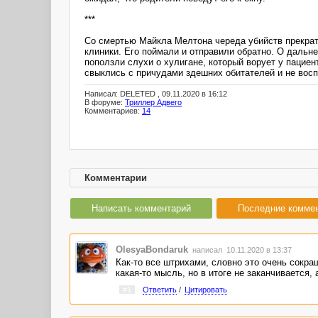
***
Со смертью Майкла Мелтона череда убийств прекрати
клиники. Его поймали и отправили обратно. О даль
поползли слухи о хулигане, который ворует у пациен
свыклись с причудами здешних обитателей и не восп
Написал: DELETED , 09.11.2020 в 16:12
В форуме:
Триллер Адвего
Комментариев:
14
Комментарии
Написать комментарий
Последние комме
OlesyaBondaruk
написал 10.11.2020 в 13:37
Как-то все штрихами, словно это очень сокра
какая-то мысль, но в итоге не заканчивается, 
#1
Ответить
/
Цитировать