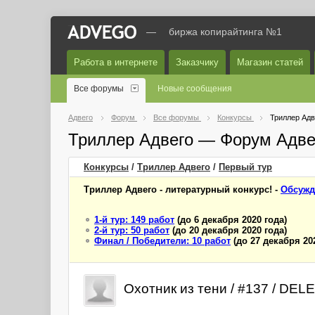
—
биржа копирайтинга №1
Работа в интернете
Заказчику
Магазин статей
Все форумы
Новые сообщения
Адвего
Форум
Все форумы
Конкурсы
Триллер Адв
Триллер Адвего — Форум Адве
Конкурсы
/
Триллер Адвего
/
Первый
тур
Триллер Адвего - литературный конкурс! -
Обсужд
1-й тур: 149 работ
(до 6 декабря 2020 года)
2-й тур: 50 работ
(до 20 декабря 2020 года)
Финал / Победители: 10 работ
(до 27 декабря 20
Охотник из тени / #137 / DE