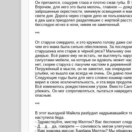
Он притаился, сощурив глаза и плотно сжав губы. В
Впрочем, для него это была мелочь, главное — дожд
заброшенные окрестности, минимум освещения и мак
свете дня. Дорога через старое депо не пользовала
в два шага преодолел разделявшее с жертвой рассто
бесследно исчез в ночи, никем не замеченный.
***
От старухи смердило, и это кружило голову даже си
чем его мама была сильно обеспокоена. За последни
старушонка или старик в чёрной рясе? Мальчику они 
дверью. Всё равно ему ни встать, ни выглянуть нар
силуэтами мебели, на которые он вдоволь может нас
нет, скорее старуха с пахучим настоем в деревянной
Погружённый в мысли, он не заметил, как очередная
улыбки, но вышло как всегда не очень. Он давно пон
Следующие годы были для него словно кошмар наяву
верил в свою исключительность, и эта вера продолж
Всё изменилось рождественским утром. Вместо Санта
убежать. Он мог сопротивляться, пытаться навредит
опасным.
***
В этот выходной Майкла разбудил надрывавшийся тел
наступила беда.
- Здравствуйте, мистер Мелтон? Вас беспокоит след
- Д... д... да, говорите — сонливость мигом улетучил
- Вам знакома миссис Барбара Мелтон? Мы обнаружил