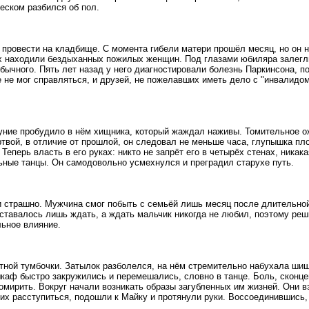
еском разбился об пол.
 провести на кладбище. С момента гибели матери прошёл месяц, но он н
х находили бездыханных пожилых женщин. Под глазами юбиляра залегли 
ычного. Пять лет назад у него диагностировали болезнь Паркинсона, по
 не мог справляться, и друзей, не пожелавших иметь дело с "инвалидом
уние пробудило в нём хищника, который жаждал наживы. Томительное ож
ертвой, в отличие от прошлой, он следовал не меньше часа, глупышка п
еперь власть в его руках: никто не запрёт его в четырёх стенах, никак
ьные танцы. Он самодовольно усмехнулся и преградил старухе путь.
 и страшно. Мужчина смог побыть с семьёй лишь месяц после длительной
ставалось лишь ждать, а ждать мальчик никогда не любил, поэтому реш
льное влияние.
атной тумбочки. Затылок разболелся, на нём стремительно набухала ши
шкаф быстро закружились и перемешались, словно в танце. Боль, сконце
мирить. Вокруг начали возникать образы загубленных им жизней. Они вз
х расступиться, подошли к Майку и протянули руки. Воссоединившись,