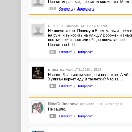
Прочитал рассказ, прочитал комменты. Может 
#6
Ответить
/
Цитировать
DELETED
написала 14.11.2020 в 00:04
Не впечатлило. Почему в 5 лет мальчик не зн
на руки и выносить на улицу? Ворожеи и знах
нестыковки испортили общее впечатление.
Прочитано 🤷🏻‍♀️
#7
Ответить
/
Цитировать
mpnz
написал 17.11.2020 в 15:33
Начало было интригующее и неплохое. А чё в
Хулиган ворует еду и таблетки? Что за...
#8
Ответить
/
Цитировать
NinaGulimanova
написала 19.11.2020 в 22:10
Не зашло...
#9
Ответить
/
Цитировать