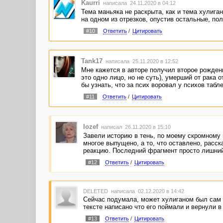
Kaurri
написала 24.11.2020 в 04:12
Тема маньяка не раскрыта, как и тема хулига
на одном из отрезков, опустив остальные, по
#10
Ответить
/
Цитировать
Tank17
написала 25.11.2020 в 12:52
Мне кажется в авторе получил второе рождени
это одно лицо, но не суть), умерший от рака о
бы узнать, что за псих воровал у психов табл
#11
Ответить
/
Цитировать
Iozef
написал 26.11.2020 в 15:10
Завели историю в тень, по моему скромному
многое выпущено, а то, что оставлено, рас
реакцию. Последний фрагмент просто лишний,
#12
Ответить
/
Цитировать
DELETED
написала 02.12.2020 в 14:42
Сейчас подумала, может хулиганом был сам п
тексте написано что его поймали и вернули в
#13
Ответить
/
Цитировать