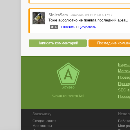
SinicaSam
написала 03.12.2020 в 17:17
Тоже абсолютно не поняла последний абзац. 
#14
Ответить
/
Цитировать
Написать комментарий
Последние комме
Биржа
Магази
Провер
Прове
SEO а
биржа контента №1
Провер
Заказчику
Испол
Создать заказ
Работа
Мои заказы
Мои р