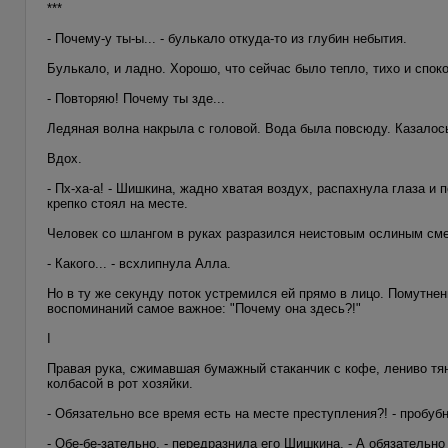
***
- Почему-у ты-ы... - булькало откуда-то из глубин небытия.
Булькало, и ладно. Хорошо, что сейчас было тепло, тихо и споко
- Повторяю! Почему ты зде...
Ледяная волна накрыла с головой. Вода была повсюду. Казалось
Вдох.
- Пх-ха-а! - Шишкина, жадно хватая воздух, распахнула глаза и 
крепко стоял на месте.
Человек со шлангом в руках разразился неистовым ослиным см
- Какого... - всхлипнула Алла.
Но в ту же секунду поток устремился ей прямо в лицо. Помутне
воспоминаний самое важное: "Почему она здесь?!"
I
Правая рука, сжимавшая бумажный стаканчик с кофе, лениво тя
колбасой в рот хозяйки.
- Обязательно все время есть на месте преступления?! - пробуб
- Обе-бе-зательно, - передразнила его Шишкина. - А обязательн