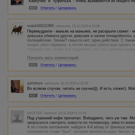
"Каблучки" и "туфелька" - очень выбиваются из общего п
#15
Ответить
/
Цитировать
natali06011985
написала 18.11.2020 в 19:06
Перемудрили - маньяк на маньяке, не раскрыли сюжет - м
девушка убивала других девушек и зачем понадобилось 
полицейским. Зачем? смысла нет, одни действия. С таким
пошел убил таракана, а потом мышка убила еще одного т
таракана так, чтобы все подумали, что это сделала кошк
Показать весь комментарий
#16
Ответить
/
Цитировать
galateya
написала 22.11.2020 в 22:42
Во всяком случае, читать не скучно))). И есть сюжет). М
#20
Ответить
/
Цитировать
DELETED
написал 23.11.2020 в 10:29
Под утренний кофе прочитал. Взбодрило, чего уж там. Мо
запросился смотреть новости по телевизору, вместо вник
А по стилю изложения: найдите 4-й абзац от финиша ввер
склоняется слово "был", которое является казус белли, 