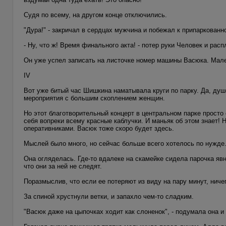
Судя по всему, на другом конце отключились.
"Дура!" - закричал в сердцах мужчина и побежал к припаркованн
- Ну, что ж! Время финального акта! - потер руки Человек и ра
Он уже успел записать на листочке номер машины Васюка. Мален
IV
Вот уже битый час Шишкина наматывала круги по парку. Да, душ
мероприятия с большим скоплением женщин.
Но этот благотворительный концерт в центральном парке просто о
себя вопреки всему красные каблучки. И маньяк об этом знает! 
оперативниками. Васюк тоже скоро будет здесь.
Мыслей было много, но сейчас больше всего хотелось по нужде
Она огляделась. Где-то вдалеке на скамейке сидела парочка я
что они за ней не следят.
Поразмыслив, что если ее потеряют из виду на пару минут, ниче
За спиной хрустнули ветки, и запахло чем-то сладким.
"Васюк даже на цыпочках ходит как слоненок", - подумала она и