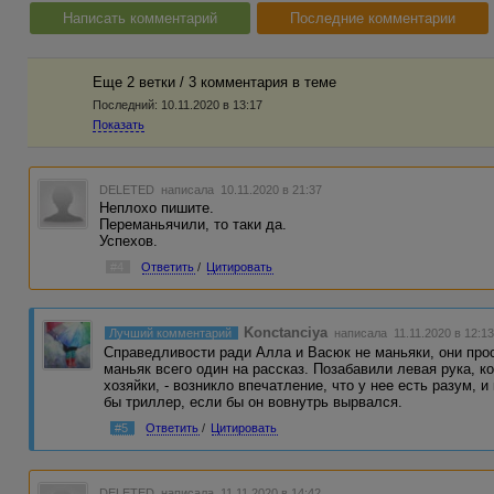
Написать комментарий
Последние комментарии
Еще 2 ветки / 3 комментария в темe
Последний:
10.11.2020 в 13:17
Показать
DELETED
написала 10.11.2020 в 21:37
Неплохо пишите.
Переманьячили, то таки да.
Успехов.
#4
Ответить
/
Цитировать
Konctanciya
Лучший комментарий
написала 11.11.2020 в 12:1
Справедливости ради Алла и Васюк не маньяки, они прос
маньяк всего один на рассказ. Позабавили левая рука, к
хозяйки, - возникло впечатление, что у нее есть разум,
бы триллер, если бы он вовнутрь вырвался.
#5
Ответить
/
Цитировать
DELETED
написала 11.11.2020 в 14:42