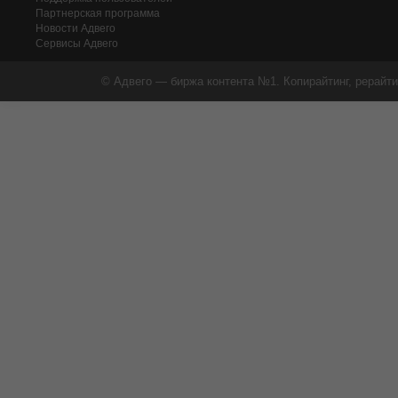
Партнерская программа
Новости Адвего
Сервисы Адвего
© Адвего — биржа контента №1. Копирайтинг, рерайти