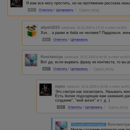
Я вам все могу простить, но на протяжении рассказа наз
#13
Ответить
/
Цитировать
/
Скрыть ветку
altysh2015
написала 16.11.2020 в 17:13
в ответ на #13
Хэх... а разве ж баба не человек? Пардоньте, же
#14
Ответить
/
Цитировать
Konctanciya
написала 19.11.2020 в 00:16
в ответ на #13
Вот да, если вырвать фразу из контекста, то вы р
#17
Ответить
/
Цитировать
/
Скрыть ветку
mpnz
написал 19.11.2020 в 10:28
в ответ на #1
Это смотря как посмотреть. Называть жен
Есть более подходящие вам названия даж
создание", "мой ангел" и т. д. )
#18
Ответить
/
Цитировать
/
Скрыть ветку
Konctanciya
Лучший комментарий
Милое создание воткнуло нож под