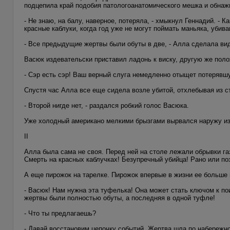
подцепила край подобия патологоанатомического мешка и обнаж
- Не знаю, на балу, наверное, потеряла, - хмыкнул Геннадий. - К
красные каблуки, когда год уже не могут поймать маньяка, убив
- Все предыдущие жертвы были обуты в две, - Алла сделала вид
Васюк издевательски приставил ладонь к виску, другую же поло
- Сэр есть сэр! Ваш верный слуга немедленно отыщет потерявш
Спустя час Алла все еще сидела возле убитой, отхлебывая из с
- Второй нигде нет, - раздался робкий голос Васюка.
Уже холодный американо мелкими брызгами вырвался наружу из
II
Алла была сама не своя. Перед ней на столе лежали обрывки га
Смерть на красных каблучках! Безупречный убийца! Рано или поз
А еще пирожок на тарелке. Пирожок впервые в жизни ее больше 
- Васюк! Нам нужна эта туфелька! Она может стать ключом к пои
жертвы были полностью обуты, а последняя в одной туфле!
- Что ты предлагаешь?
- Давай восстановим цепочку событий. Жертва шла по набережно