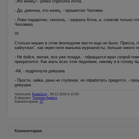
-Это конец? - робко спросила Алла.
- Да, девочка, это конец, - прошептал Человек.
- Лови подарочек, сволочь, - заорала Алла, и, схватив только 
Человека.
VI
Столько машин в этом безлюдном месте еще не было. Пресса, пр
каблучках", как окрестили маньяка журналисты, больше никого 
- Не бойся, милая, все уже позади, - обращался врач скорой по
прекратился. Как жаль всех этих бедняжек, никому и в голову б
-Ай, - вздрогнула девушка.
- Прости, зайка, рана не глубокая, но обработать придется, - п
девушки.
Написала:
RadaZero
, 08.12.2020 в 10:50
В форуме:
Триллер Адвего
Комментариев:
27
Комментарии