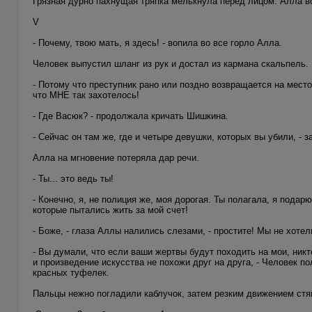
Грязная дурно пахнущая тряпка мелькнула перед лицом. Алла вс
V
- Почему, твою мать, я здесь! - вопила во все горло Алла.
Человек выпустил шланг из рук и достал из кармана скальпель.
- Потому что преступник рано или поздно возвращается на мест
что МНЕ так захотелось!
- Где Васюк? - продолжала кричать Шишкина.
- Сейчас он там же, где и четыре девушки, которых вы убили, - 
Алла на мгновение потеряла дар речи.
- Ты... это ведь ты!
- Конечно, я, не полиция же, моя дорогая. Ты полагала, я подар
которые пытались жить за мой счет!
- Боже, - глаза Аллы налились слезами, - простите! Мы не хотел
- Вы думали, что если ваши жертвы будут походить на мои, никт
и произведение искусства не похожи друг на друга, - Человек п
красных туфелек.
Пальцы нежно погладили каблучок, затем резким движением стя