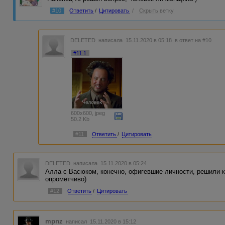
#10
Ответить
/
Цитировать
/
Скрыть ветку
DELETED
написала 15.11.2020 в 05:18
в ответ на #10
#11.1
600x600, jpeg
50.2 Kb
#11
Ответить
/
Цитировать
DELETED
написала 15.11.2020 в 05:24
Алла с Васюком, конечно, офигевшие личности, решили к
опрометчиво)
#12
Ответить
/
Цитировать
mpnz
написал 15.11.2020 в 15:12