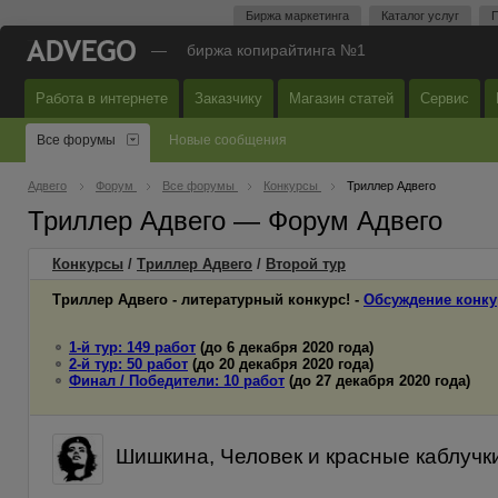
Биржа маркетинга
Каталог услуг
П
—
биржа копирайтинга №1
Работа в интернете
Заказчику
Магазин статей
Сервис
Все форумы
Новые сообщения
Адвего
Форум
Все форумы
Конкурсы
Триллер Адвего
Триллер Адвего — Форум Адвего
Конкурсы
/
Триллер Адвего
/
Второй
тур
Триллер Адвего - литературный конкурс! -
Обсуждение конку
1-й тур: 149 работ
(до 6 декабря 2020 года)
2-й тур: 50 работ
(до 20 декабря 2020 года)
Финал / Победители: 10 работ
(до 27 декабря 2020 года)
Шишкина, Человек и красные каблучки