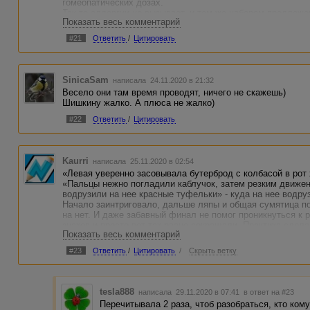
гомеопатических дозах.
Так то аллергии не вызывает, и тем же набором предлож
Показать весь комментарий
более выигрышно.
Очень много рассказов содержат фатальное начало, когд
#21
Ответить
/
Цитировать
вон. А проблема в том, что такое начало обязывает испол
Ещё раз: лучше, когда проще.
SinicaSam
написала 24.11.2020 в 21:32
Весело они там время проводят, ничего не скажешь)
Шишкину жалко. А плюса не жалко)
#22
Ответить
/
Цитировать
Kaurri
написала 25.11.2020 в 02:54
«Левая уверенно засовывала бутерброд с колбасой в рот 
«Пальцы нежно погладили каблучок, затем резким движе
водрузили на нее красные туфельки» - куда на нее водру
Начало заинтриговало, дальше ляпы и общая сумятица п
на нет. И даже забавный финал не помог проникнуться к 
знаков и просто вот так рвано сокращали. Практика сделае
Показать весь комментарий
раз.
#23
Ответить
/
Цитировать
/
Скрыть ветку
tesla888
написала 29.11.2020 в 07:41
в ответ на #23
Перечитывала 2 раза, чтоб разобраться, кто ком