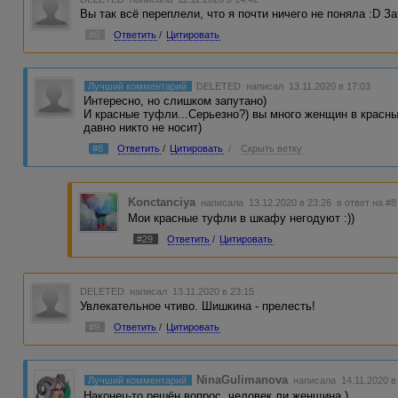
Вы так всё переплели, что я почти ничего не поняла :D З
#6
Ответить
/
Цитировать
Лучший комментарий
DELETED
написал 13.11.2020 в 17:03
Интересно, но слишком запутано)
И красные туфли...Серьезно?) вы много женщин в красн
давно никто не носит)
#8
Ответить
/
Цитировать
/
Скрыть ветку
Konctanciya
написала 13.12.2020 в 23:26
в ответ на #8
Мои красные туфли в шкафу негодуют :))
#29
Ответить
/
Цитировать
DELETED
написал 13.11.2020 в 23:15
Увлекательное чтиво. Шишкина - прелесть!
#9
Ответить
/
Цитировать
NinaGulimanova
Лучший комментарий
написала 14.11.2020 в
Наконец-то решён вопрос, человек ли женщина )