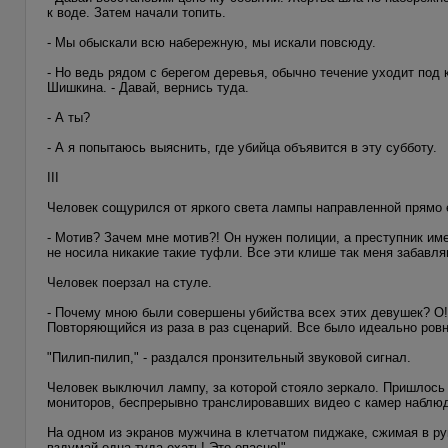
к воде. Затем начали топить.
- Мы обыскали всю набережную, мы искали повсюду.
- Но ведь рядом с берегом деревья, обычно течение уходит под 
Шишкина. - Давай, вернись туда.
- А ты?
- А я попытаюсь выяснить, где убийца объявится в эту субботу.
III
Человек сощурился от яркого света лампы направленной прямо е
- Мотив? Зачем мне мотив?! Он нужен полиции, а преступник имее
не носила никакие такие туфли. Все эти клише так меня забавля
Человек поерзал на стуле.
- Почему мною были совершены убийства всех этих девушек? О!
Повторяющийся из раза в раз сценарий. Все было идеально ровно
"Пилип-пилип," - раздался пронзительный звуковой сигнал.
Человек выключил лампу, за которой стояло зеркало. Пришлось 
мониторов, беспрерывно транслировавших видео с камер наблю
На одном из экранов мужчина в клетчатом пиджаке, сжимая в ру
вздумай одна туда ехать! Это опасно!"