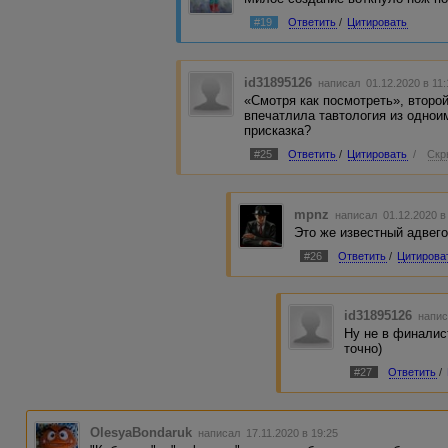
#19
Ответить
/
Цитировать
id31895126
написал 01.12.2020 в 11
«Смотря как посмотреть», второй 
впечатлила тавтология из однои
присказка?
#25
Ответить
/
Цитировать
/
Скр
mpnz
написал 01.12.2020 в
Это же известный адвег
#26
Ответить
/
Цитирова
id31895126
напис
Ну не в финалист
точно)
#27
Ответить
/
OlesyaBondaruk
написал 17.11.2020 в 19:25