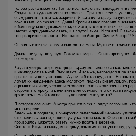
Голова раскалывается. Тот, из местных, опять приходил и пялил
Сзади кто-то ударил меня по голове... Пришел в себя я уже под 
осуждением. Потом как закричит! Я вскочил и сразу почувствовал
пока я был без сознания! Дрянь! Крови и мяса потерял я немног
в больницу мне однозначно надо. Хотя, кто выпустит? Ночью не 
местах и при дневном свете, и в глухой тьме. И собаки! С такой
теперь прикончить хотят. Но только не быстро. Зачем быстро? У 
Он опять стоит за окном и смотрит на меня. Мутное от грязи сте
Думал, не усну, но уснул. Потом кошмары… Опять проснулся. До
посмотреть…
Когда я увидел открытую дверь, сразу же сильнее за костыль с
и наблюдают за мной. Выжидают. И всё же, непреодолимое влече
практически не чувствовал. А дом всё ехал куда-то... Не помню,
ломал их найденным здесь молотком, подковыривал ломом, пока
огромное и живое, черное и скользкое, оно находилось в непр
стороны в сторону, и меня внезапно осенило, что он есть панцир
крутилась в моей голове — куда ползёт эта улитка?
Я потерял сознание. А когда пришел в себя, вдруг вспомнил, чт
мне говорили.
Здесь же, в подвале, я обнаружил облепленный черными улиткам
отползли в стороны, словно уступали мне место. Опознать покойн
произошло? Кажется, ответы нужно искать в деревне.
Светало. Когда я выходил из дому, заметил толстую ветку, рухн
Он, как обычно, стоял на своем посту и наблюдал за мной. Даже