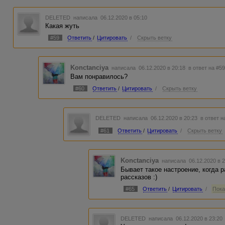
DELETED
написала 06.12.2020 в 05:10
Какая жуть
#59
Ответить
/
Цитировать
/
Скрыть ветку
Konctanciya
написала 06.12.2020 в 20:18
в ответ на #5
Вам понравилось?
#60
Ответить
/
Цитировать
/
Скрыть ветку
DELETED
написала 06.12.2020 в 20:23
в ответ н
#61
Ответить
/
Цитировать
/
Скрыть ветку
Konctanciya
написала 06.12.2020 в 
Бывает такое настроение, когда 
рассказов :)
#65
Ответить
/
Цитировать
/
Пока
DELETED
написала 06.12.2020 в 23:2