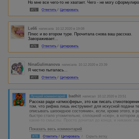
Но мне все чего-то не хватает. Чего - не могу сформулиро
#71
Ответить
/
Цитировать
Le66
написала 10.12.2020 в 19:08
Плюс и во втором туре. Прочитала снова ваш рассказ.
Завораживает...
#76
Ответить
/
Цитировать
NinaGulimanova
написала 10.12.2020 в 23:39
Я честно пыталась...
#77
Ответить
/
Цитировать
badhit
Лучший комментарий
написал 10.12.2020 в 23:51
Рассказ ради «атмосферы», это как писать стихотворени
том, что рифма лишь инструмент для искусной подачи т
описывать шизоидное состояние», если, кроме этого, в р
быстро стало утомительно, сплошной «сюр», в котором д
какие-то смыслы. Просто дочитал до конца, и никаких эм
«утомительно». И это состояние усиливали всякого рода
Показать весь комментарий
искажает это ЧЕЛОВЕЧЕСКОЕ СУЩЕСТВО
#78
Ответить
/
Цитировать
/
Скрыть ветку