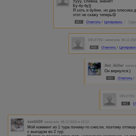
Уууу, слежка, значит!
Бу-бу-бу))
Я хоть и бубню, но два плюсика 
этот не скажу теперь😜
#67
Ответить
/
Цитировать
/
Скры
DELETED
написала 06.12.202
#68
Ответить
/
Цитироват
Ant_ikiller
написа
Он вернулся:)
#80
Ответить
/
DELETED
#81
О
svetik04
написала 08.12.2020 в 18:22
Мой коммент из 1 тура почему-то снесли, поэтому отпишу
с выходом во 2 тур.