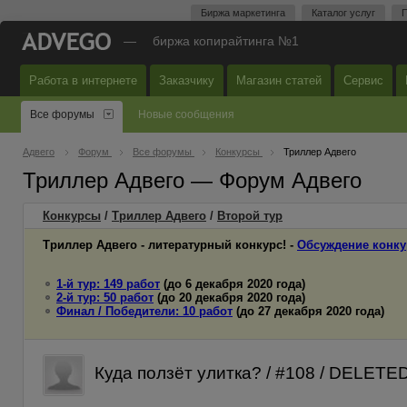
Биржа маркетинга
Каталог услуг
П
—
биржа копирайтинга №1
Работа в интернете
Заказчику
Магазин статей
Сервис
Все форумы
Новые сообщения
Адвего
Форум
Все форумы
Конкурсы
Триллер Адвего
Триллер Адвего — Форум Адвего
Конкурсы
/
Триллер Адвего
/
Второй
тур
Триллер Адвего - литературный конкурс! -
Обсуждение конку
1-й тур: 149 работ
(до 6 декабря 2020 года)
2-й тур: 50 работ
(до 20 декабря 2020 года)
Финал / Победители: 10 работ
(до 27 декабря 2020 года)
Куда ползёт улитка? / #108 / DELETE