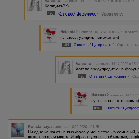
Valeonor
написала 16.12.2020 в 13:27
в ответ на #70
Колдуете? :)
#93
Ответить
/
Цитировать
/
Скрыть ветку
Natatata2
написал 16.12.2020 в 15:39
в ответ 
пытаюсь. увидим, поможет ли)
#94
Ответить
/
Цитировать
/
Скрыть ветку
Valeonor
написала 16.12.2020 в 15:
Хотела предупредить: на форуме 
#95
Ответить
/
Цитировать
/
Скр
Natatata2
написал 16.12.20
пусть. огонь- это весело
#96
Ответить
/
Цитирова
Konctanciya
написала 10.12.2020 в 01:25
Ни одна из работ не вызывала у меня столько сомнений, к
встает на свои места. И образы цельные, объемные, особ