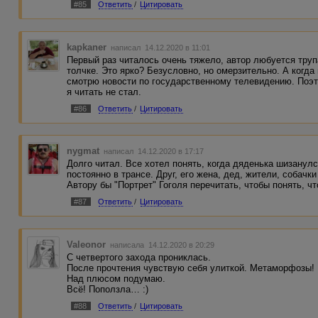
#85
Ответить
/
Цитировать
kapkaner
написал 14.12.2020 в 11:01
Первый раз читалось очень тяжело, автор любуется тру
толчке. Это ярко? Безусловно, но омерзительно. А когда
смотрю новости по государственному телевидению. Поэто
я читать не стал.
#86
Ответить
/
Цитировать
nygmat
написал 14.12.2020 в 17:17
Долго читал. Все хотел понять, когда дяденька шизанулс
постоянно в трансе. Друг, его жена, дед, жители, собачки
Автору бы "Портрет" Гоголя перечитать, чтобы понять, чт
#87
Ответить
/
Цитировать
Valeonor
написала 14.12.2020 в 20:29
С четвертого захода прониклась.
После прочтения чувствую себя улиткой. Метаморфозы!
Над плюсом подумаю.
Всё! Поползла… :)
#88
Ответить
/
Цитировать