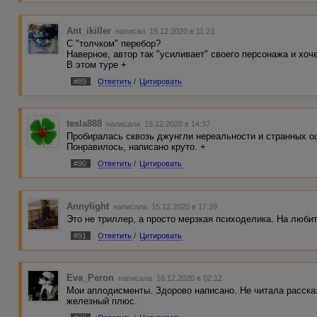
Ant_ikiller
написал 15.12.2020 в 11:23
С "толчком" перебор?
Наверное, автор так "усиливает" своего персонажа и хочет
В этом туре +
#89
Ответить
/
Цитировать
tesla888
написала 15.12.2020 в 14:37
Пробиралась сквозь джунгли нереальности и странных о
Понравилось, написано круто. +
#90
Ответить
/
Цитировать
Annylight
написала 15.12.2020 в 17:39
Это не триллер, а просто мерзкая психоделика. На любит
#91
Ответить
/
Цитировать
Eva_Peron
написала 16.12.2020 в 02:12
Мои аплодисменты. Здорово написано. Не читала расска
железный плюс.