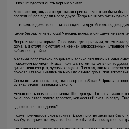
Никак не удается снять черную улитку...
Мне кажется, когда я сюда только приехал, местные были более 
последний раз видели моего друга. Тогда меня это очень удивил
- Так ведь в доме-то он! - сказал один, и другой тоже подтвердил
Какие безразличные люди! Человек исчез, а они даже не заметил
Дверь была приоткрыта. Я постучал для приличия, хотел было уж
дома, а я стоял и смотрел на неё как завороженный. Странное ч
забыл неслучайно.
Местные попрятались по домам и только пялились на меня скво
Невозможные люди! Я звал, кричал, потом начал в чьи-то двери
дикие, пена изо рта, зубами клацают. Я бежал, как мог, перелез
покусали твари! Гнались за мной до самого дома, под аккомпане
Связи нет, интернета нет, телевизор не работает! Промыл и пер
их всех сюда! Заявление напишу!
Ночью опять снились кошмары. Шел дождь. Я открыл глаза в тем
окна, проклятая лачуга трясется, как осенний лист на ветру. Ещё
Где же ключ от подвала?..
Позже получилось снова уснуть. Даже приятно засыпать было, ка
как будто, движется куда-то. Неплохо было бы проснуться завтр
Сегодня уже в третий раз видел черную улитку. Смотрел, как 