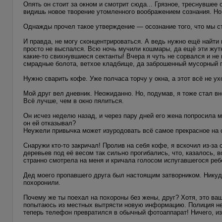
Опять он стоит за окном и смотрит сюда... Грязное, треснувшее 
видишь новое творение утомленного воображением сознания. Но 
Однажды прочел такое утверждение — осознание того, что мы ст
И правда, не могу сконцентрироваться. А ведь нужно ещё найти 
просто не выспался. Всю ночь мучили кошмары, да ещё эти жу
какие-то свихнувшиеся сектанты! Вчера я чуть не сорвался и не
смрадные болота, ветхое кладбище, да заброшенный мусорный п
Нужно сварить кофе. Уже полчаса торчу у окна, а этот всё не ух
Мой друг вел дневник. Неожиданно. Но, подумав, я тоже стал вн
Всё лучше, чем в окно пялиться.
Он исчез неделю назад, и через пару дней его жена попросила м
он ей отказывал?
Неужели привычка может изуродовать всё самое прекрасное на с
Снаружи кто-то закричал! Пролив на себя кофе, я вскочил из-за
деревьев под её весом так сильно прогибались, что, казалось, во
странно смотрела на меня и кричала голосом испугавшегося ребе
Дед моего пропавшего друга был настоящим затворником. Никуда
похоронили.
Почему же ты поехал на похороны без жены, друг? Хотя, это ваш
попытаюсь из местных вытрясти новую информацию. Полиция не п
теперь телефон превратился в обычный фотоаппарат! Ничего, и