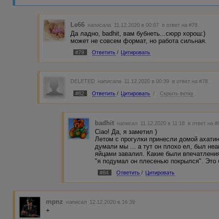
голосом ИСПУГАВШЕГОСЯ ребенка
Так ведь в доме-то он!
Le66
написала 11.12.2020 в 00:07
в ответ на #78
Да ладно, badhit, вам бубнеть...сюрр хорош:)
Крови и МЯСА потерял я немного
может не совсем формат, но работа сильная.
перелезал через заборы, швырял в них всё, что под рук
#79
Ответить
/
Цитировать
// Пытался представить собак, перелезающих вслед за ж
моего воображения это слишком. Не надо было останавли
улиток удирал, сигая через заборы, так и метаморфоза г
улитки покусали, забрав «мяса немного».
DELETED
написала 11.12.2020 в 00:39
в ответ на #78
#82
Ответить
/
Цитировать
/
Скрыть ветку
Я потерял сознание. А когда пришел в себя, вдруг вспом
// Мастеровитость, как она есть.
Когда я выходил из дому
badhit
написал 11.12.2020 в 11:18
в ответ на #
// я направился в магАзин
Ciao! Да, я заметил )
Летом с прогулки принесли домой ахати
бог, внезапно вышедший из толчка, клацнул выключател
думали мы ... а тут он плохо ел, был не
// Кроме толчка же ничего не подошло бы сюда, рука мас
яйцами завалил. Какие были впечатления 
"я подумал он плесенью покрылся". Это 
Всё это убило окончательно, и помножило на ноль всю э
шизоидного состояния.
#84
Ответить
/
Цитировать
mpnz
написал 12.12.2020 в 16:39
+