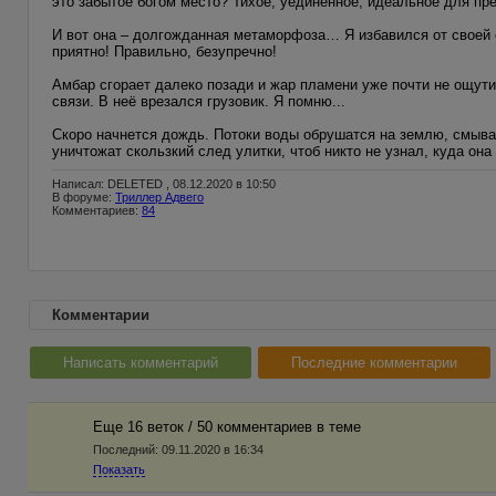
это забытое богом место? Тихое, уединенное, идеальное для п
И вот она – долгожданная метаморфоза… Я избавился от своей о
приятно! Правильно, безупречно!
Амбар сгорает далеко позади и жар пламени уже почти не ощут
связи. В неё врезался грузовик. Я помню...
Скоро начнется дождь. Потоки воды обрушатся на землю, смывая
уничтожат скользкий след улитки, чтоб никто не узнал, куда она 
Написал: DELETED , 08.12.2020 в 10:50
В форуме:
Триллер Адвего
Комментариев:
84
Комментарии
Написать комментарий
Последние комментарии
Еще 16 веток / 50 комментариев в темe
Последний:
09.11.2020 в 16:34
Показать