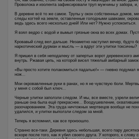
Проволока и изолента зафиксировали труп мужчины у забора, и, 
В деревне всё то же самое. Трупы у окон собственных домов, м
следы когтей на земле, оставленные голодными шавками, окрова
ведь здесь всего несколько дней! Или нет? Нужно успокоиться.
Я взял ведро с водой и вымыл грязные окна во всех домах. Пуст
Кровавый след вел дальше. Незаметно наступил вечер, будто бо
наркотический дурман и мысль — а вдруг эти улитки токсичны?
Я пришел в себя неподалеку от запертых ворот деревенского ам
внутрь. Ржавая цепь, на которой висел тяжелый амбарный замок
«Вы просто хотите полакомиться падалью!» — гневно подумал я.
нож...
Мои окровавленные руки в ранах, но я не чувствую боли. Мертв
у меня с собой был ключ...
Черные улитки заползли следом. И мы, все вместе, узрели вел
раньше она была ещё прекраснее... Воодушевление, охватившее
разочарованием. Эта груда ничтожных мертвецов вообще не похо
удалился, и улитки выползли следом за мной.
Теперь я вспомнил, как все произошло.
Странно все-таки. Деревня здесь небольшая, всего пару десятко
вскоре после того, как я убил своего друга. У которого, к слову