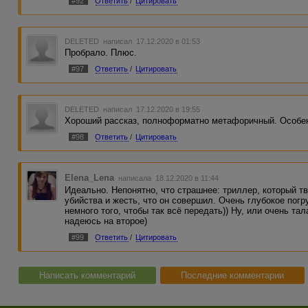
#92
Ответить
/
Цитировать
DELETED
написал 17.12.2020 в 01:53
Пробрало. Плюс.
#97
Ответить
/
Цитировать
DELETED
написал 17.12.2020 в 19:55
Хороший рассказ, полноформатно метафоричный. Особен
#98
Ответить
/
Цитировать
Elena_Lena
написала 18.12.2020 в 11:44
Идеально. Непонятно, что страшнее: триллер, который тв
убийства и жесть, что он совершил. Очень глубокое пог
немного того, чтобы так всё передать)) Ну, или очень т
надеюсь на второе)
#99
Ответить
/
Цитировать
Написать комментарий
Последние комментарии