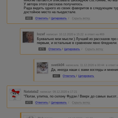
Многие пытаются описывать шизоидное состояние, но мал
У автора этого рассказа получилось.
Рада видеть одного из своих фаворитов в следующем ту
достойное место на пьедестале.
#69
Ответить
/
Цитировать
/
Скрыть ветку
Iozef
написал 10.12.2020 в 15:22
в ответ на #69
Буквально мои мысли ) Лучший из рассказов про 
первым, и остальные в сравнении явно бледнели
#75
Ответить
/
Цитировать
/
Скрыть ветку
svetik04
написала 11.12.2020 в 00:44
в ответ 
Да, иногда наши с вами взгляды и мнени
#83
Ответить
/
Цитировать
Natatata2
написал 09.12.2020 в 17:21
"Ползи, улитка, по склону Фудзи / Вверх до самых высот..
#70
Ответить
/
Цитировать
/
Скрыть ветку