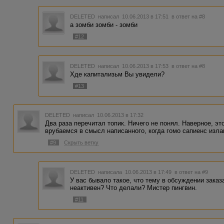
DELETED
написал 10.06.2013 в 17:51
в ответ на #8
а зомби зомби - зомби
#12
DELETED
написал 10.06.2013 в 17:53
в ответ на #8
Хде капитализьм Вы увидели?
#13
DELETED
написал 10.06.2013 в 17:32
Два раза перечитал топик. Ничего не понял. Наверное, эт
врубаемся в смысл написанного, когда гомо сапиенс изл
#9
Скрыть ветку
DELETED
написала 10.06.2013 в 17:49
в ответ на #9
У вас бывало такое, что тему в обсуждении заказа
неактивен? Что делали? Мистер пингвин.
#11