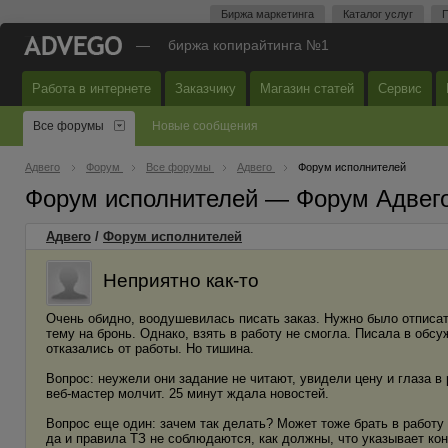
Биржа маркетинга
Каталог услуг
П
—
биржа копирайтинга №1
Работа в интернете
Заказчику
Магазин статей
Сервис
Все форумы
Новые сообщения
Адвего
Форум
Все форумы
Адвего
Форум исполнителей
Форум исполнителей — Форум Адвег
Адвего
/
Форум исполнителей
Неприятно как-то
Очень обидно, воодушевилась писать заказ. Нужно было отписать
тему на бронь. Однако, взять в работу не смогла. Писала в обс
отказались от работы. Но тишина.
Вопрос: неужели они задание не читают, увидели цену и глаза в
веб-мастер молчит. 25 минут ждала новостей.
Вопрос еще один: зачем так делать? Может тоже брать в работу 
да и правила ТЗ не соблюдаются, как должны, что указывает кон