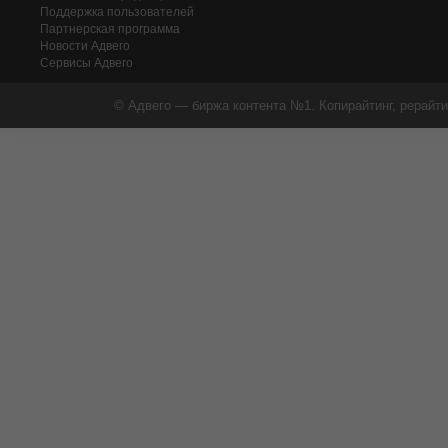
Поддержка пользователей
Партнерская программа
Новости Адвего
Сервисы Адвего
© Адвего — биржа контента №1. Копирайтинг, рерайти