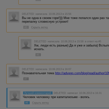
DELETED
написала 10.06.2013 в 15:56
Вы не одна в своем горе!))) Мне тоже попался один раз т
перепалку словесную устроил!
#5
Скрыть ветку
DELETED
написала 10.06.2013 в 15:58
в ответ на #5
Хм, люди есть разные) Да я уже и забыла) Вспы
искать.
#6
DELETED
написала 10.06.2013 в 16:07
Познавательная тема
http://advego.com/blog/read/author/1
#7
Лучший комментарий
DELETED
написал 10.06.2013 в 16:31
Человек человеку при капитализъме - волкъ.
#8
Скрыть ветку