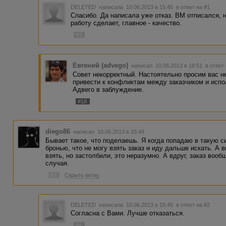
DELETED
написала 10.06.2013 в 15:45
в ответ на #1
Спасибо. Да написала уже отказ. ВМ отписался, н
работу сделает, главное - качество.
#3
Евгений (advego)
написал 10.06.2013 в 18:51
в ответ
Совет некорректный. Настоятельно просим вас н
привести к конфликтам между заказчиком и исп
Адвего в заблуждение.
#18
diego86
написал 10.06.2013 в 15:44
Бывает такое, что поделаешь. Я когда попадаю в такую 
бронью, что не могу взять заказ и иду дальше искать. А 
взять, но застолбили, это неразумно. А вдруг, заказ воо
случая.
#2
Скрыть ветку
DELETED
написала 10.06.2013 в 15:45
в ответ на #2
Согласна с Вами. Лучше отказаться.
#4