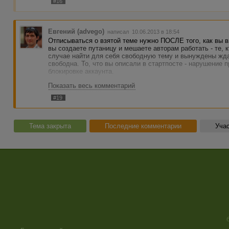
#16
Евгений (advego)
написал 10.06.2013 в 18:54
Отписываться о взятой теме нужно ПОСЛЕ того, как вы в
вы создаете путаницу и мешаете авторам работать - те, кт
случае найти для себя свободную тему и вынуждены ждат
свободна. То, что вы описали в стартпосте - нарушение 
блокировке аккаунта.
Показать весь комментарий
Повторяю - берете заказ в работу, затем отписываетесь в
никак иначе.
#19
Тема закрыта.
Тема закрыта
Последние комментарии
Учас