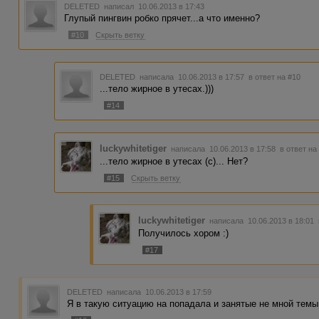
DELETED
написал 10.06.2013 в 17:43
Глупый пингвин робко прячет...а что именно?
#10
Скрыть ветку
DELETED
написала 10.06.2013 в 17:57
в ответ на #10
...тело жирное в утесах.)))
#14
luckywhitetiger
написала 10.06.2013 в 17:58
в ответ на
...тело жирное в утесах (с)... Нет?
#15
Скрыть ветку
luckywhitetiger
написала 10.06.2013 в 18:01
Получилось хором :)
#17
DELETED
написала 10.06.2013 в 17:59
Я в такую ситуацию на попадала и занятые не мной темы