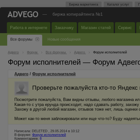
Биржа маркетинга
Каталог услуг
П
—
биржа копирайтинга №1
Работа в интернете
Заказчику
Магазин статей
Сервис
Все форумы
Новые сообщения
Адвего
Форум
Все форумы
Адвего
Форум исполнителей
Форум исполнителей — Форум Адвег
Адвего
/
Форум исполнителей
Проверьте пожалуйста кто-то Яндекс
Посмотрите пожалуйста, Вам видны отзывы, любого магазина или
Какая-то с утра ерунда происходит, надо сдавать работу, захожу 
Захожу в другой любой магазин, отзывов тоже нет, лишь оценки 
Может как-то меня заблокировали или еще что-то? Буду надеяться
Написала: DELETED , 29.05.2014 в 10:12
В форуме:
Форум исполнителей
Комментариев:
8