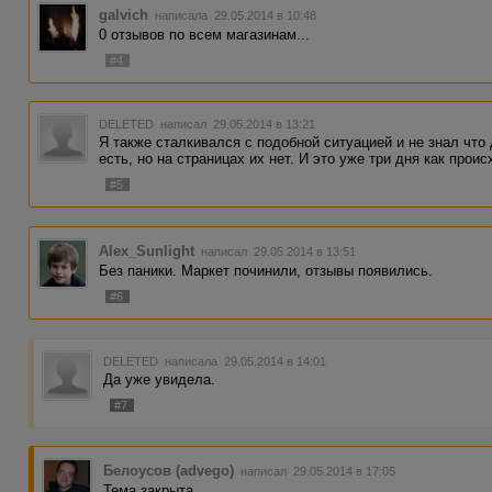
galvich
написала 29.05.2014 в 10:48
0 отзывов по всем магазинам...
#4
DELETED
написал 29.05.2014 в 13:21
Я также сталкивался с подобной ситуацией и не знал что
есть, но на страницах их нет. И это уже три дня как проис
#5
Alex_Sunlight
написал 29.05.2014 в 13:51
Без паники. Маркет починили, отзывы появились.
#6
DELETED
написала 29.05.2014 в 14:01
Да уже увидела.
#7
Белоусов (advego)
написал 29.05.2014 в 17:05
Тема закрыта.