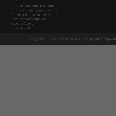
Пользовательское соглашение
Политика конфиденциальности
Поддержка пользователей
Партнерская программа
Новости Адвего
Сервисы Адвего
© Адвего — биржа контента №1. Копирайтинг, рерайти