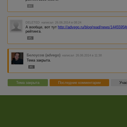
#4
DELETED
написал 26.06.2014 в 08:24
А вообще, вот тут
http://advego.ru/blog/read/news/1445595
рейтинга.
#5
Белоусов (advego)
написал 26.06.2014 в 11:38
Тема закрыта.
#6
Тема закрыта
Последние комментарии
Учас