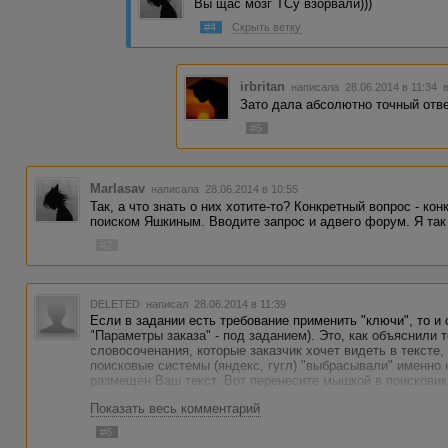
Вы щас мозг ТСу взорвали)))
#4
Скрыть ветку
irbritan
написала 28.06.2014 в 11:34
Зато дала абсолютно точный ответ
#5
Marlasav
написала 28.06.2014 в 10:55
Так, а что знать о них хотите-то? Конкретный вопрос - к
поиском Яшкиным. Вводите запрос и адвего форум. Я так 
#2
DELETED
написал 28.06.2014 в 11:39
Если в задании есть требование применить "ключи", то и
"Параметры заказа" - под заданием). Это, как объяснили
словосоченания, которые заказчик хочет видеть в тексте
поисковые системы (яндекс, гугл) "выбрасывали" именно н
размещен Ваш текст. Вот перенесите мышкой в поисковик
страниц с ответами выдаст тот же гугл.
Показать весь комментарий
#6