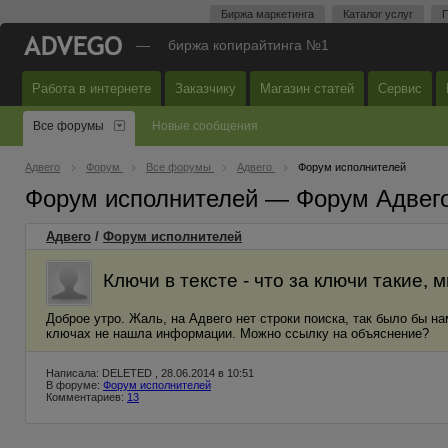
Биржа маркетинга
Каталог услуг
П
—
биржа копирайтинга №1
Работа в интернете
Заказчику
Магазин статей
Сервис
Все форумы
Новые сообщения
Адвего
Форум
Все форумы
Адвего
Форум исполнителей
Форум исполнителей — Форум Адвег
Адвего
/
Форум исполнителей
Ключи в тексте - что за ключи такие, 
Доброе утро. Жаль, на Адвего нет строки поиска, так было бы на
ключах не нашла информации. Можно ссылку на объяснение?
Написала: DELETED , 28.06.2014 в 10:51
В форуме:
Форум исполнителей
Комментариев:
13