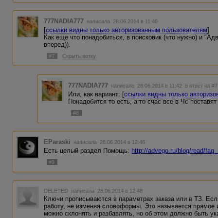
777NADIA777
написала 28.06.2014 в 11:40
[
ссылки видны только авторизованным пользователям
]
Как еще что понадобиться, в поисковик (что нужно) и "Ад
вперед)).
#7
Скрыть ветку
777NADIA777
написала 28.06.2014 в 11:42
в ответ на #7
Или, как вариант: [
ссылки видны только авториз
Понадобится то есть, а то счас все в Чс поставят 
#8
EParaski
написала 28.06.2014 в 12:46
Есть целый раздел Помощь:
http://advego.ru/blog/read/faq_
#9
DELETED
написала 28.06.2014 в 12:48
Ключи прописываются в параметрах заказа или в ТЗ. Если
работу, не изменяя словоформы. Это называется прямое 
можно склонять и разбавлять, но об этом должно быть ук