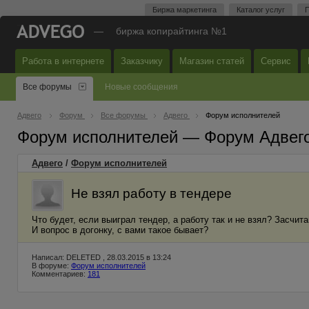
Биржа маркетинга
Каталог услуг
П
—
биржа копирайтинга №1
Работа в интернете
Заказчику
Магазин статей
Сервис
Все форумы
Новые сообщения
Адвего
Форум
Все форумы
Адвего
Форум исполнителей
Форум исполнителей — Форум Адвег
Адвего
/
Форум исполнителей
Не взял работу в тендере
Что будет, если выиграл тендер, а работу так и не взял? Засчи
И вопрос в догонку, с вами такое бывает?
Написал: DELETED , 28.03.2015 в 13:24
В форуме:
Форум исполнителей
Комментариев:
181