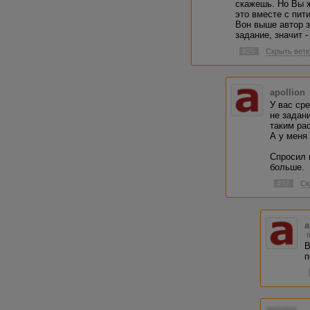
скажешь. Но Вы ж
это вместе с пит
Вон выше автор з
задание, значит 
#29
Скрыть ветк
apollion
У вас сре
не задан
таким рас
А у меня 
Спросил 
больше.
#32
Ск
a
В
п