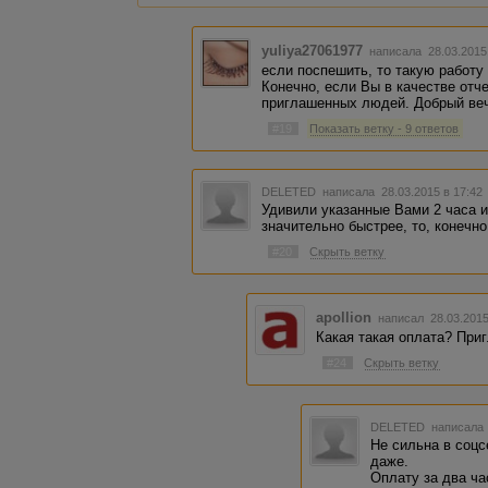
yuliya27061977
написала 28.03.2015
если поспешить, то такую работу
Конечно, если Вы в качестве отч
приглашенных людей. Добрый ве
#19
Показать ветку - 9 ответов
DELETED
написала 28.03.2015 в 17:4
Удивили указанные Вами 2 часа 
значительно быстрее, то, конечно
#20
Скрыть ветку
apollion
написал 28.03.201
Какая такая оплата? При
#24
Скрыть ветку
DELETED
написала 
Не сильна в соцс
даже.
Оплату за два ча