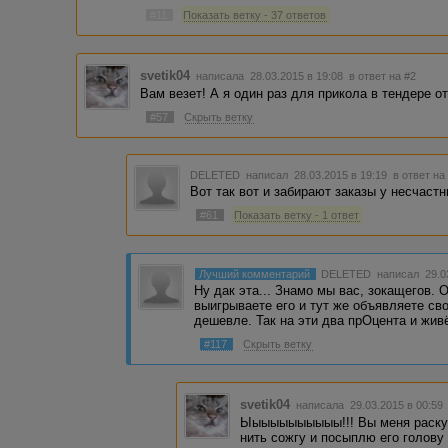
#11
Показать ветку - 37 ответов
svetik04
написала 28.03.2015 в 19:08
в ответ на #2
Вам везет! А я один раз для прикола в тендере о
#57
Скрыть ветку
DELETED
написал 28.03.2015 в 19:19
в ответ на
Вот так вот и забирают заказы у несчастн
#61
Показать ветку - 1 ответ
Лучший комментарий
DELETED
написал 29.0
Ну дак эта... Знамо мы вас, зокащегов.
выигрываете его и тут же объявляете сво
дешевле. Так на эти два прОцента и живё
#117
Скрыть ветку
svetik04
написала 29.03.2015 в 00:5
Ыыыыыыыыыыы!!! Вы меня раскус
нить сожгу и посыплю его голову