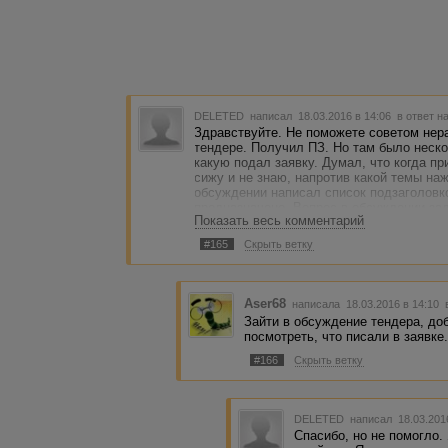
DELETED
написал 18.03.2016 в 14:06
в ответ н
Здравствуйте. Не поможете советом нер
тендере. Получил ПЗ. Но там было неско
какую подал заявку. Думал, что когда пр
сижу и не знаю, напротив какой темы наж
обсуждении написал список подзаголовков
предназначено. Вопрос в обсуждении зад
Показать весь комментарий
есть какой способ решения?
#165
Скрыть ветку
Aser68
написала 18.03.2016 в 14:10
Зайти в обсуждение тендера, доба
посмотреть, что писали в заявке
#166
Скрыть ветку
DELETED
написал 18.03.201
Спасибо, но не помогло.