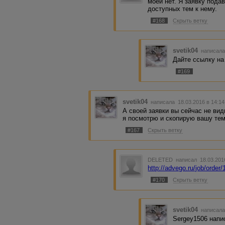
моей нет. Я заявку подав
доступных тем к нему.
#168
Скрыть ветку
svetik04
написала
Дайте ссылку на 
#169
svetik04
написала 18.03.2016 в 14:1
А своей заявки вы сейчас не вид
я посмотрю и скопирую вашу тем
#167
Скрыть ветку
DELETED
написал 18.03.201
http://advego.ru/job/order
#170
Скрыть ветку
svetik04
написала
Sergey1506 напи