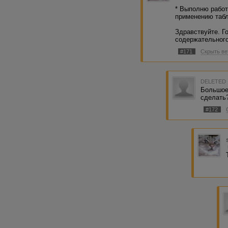
* Выполню работ
применению табл
Здравствуйте. Г
содержательного
#171
Скрыть ве
DELETED
Большое
сделать
#172