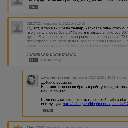
"Что будет, если выиграл тендер" - джекпот, приз, призна
#163
DELETED
написала 31.03.2016 в 10:33
Ну, вот, я тоже выиграла тендер, написала одну статью, 
что уникальность была 84%, хотя в заказе значилось 80%
нужно было написать не как правильно использовать "ЭТ
посмотрела: в тендере цена и кол-во знаков было больше,
Заказ присылают, а я не беру, зачем мне такая головная
информацию, выслушивать не аргументированный отказ 
Показать весь комментарий
обещано.
#176
Скрыть ветку
Джулия (advego)
написала 06.04.2016 в 10:51
в ответ
Доброго времени.
Вы имеете право не брать в работу заказ, котор
или не понятен.
Если вы считаете, что отказ по какой-либо рабо
инструкции:
http://advego.ru/blog/read/faq_author/
#179
Maria2902
написала 06.04.2016 в 11:09