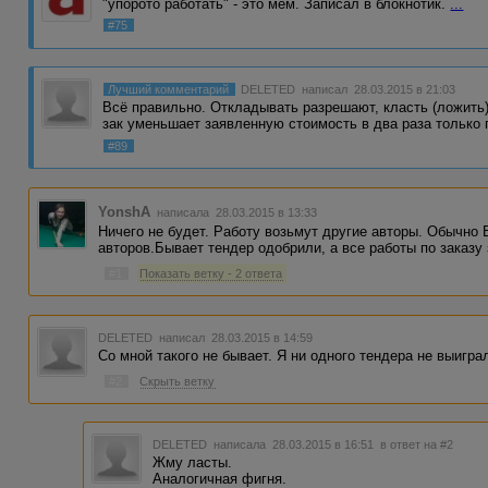
"упорото работать" - это мем. Записал в блокнотик.
...
#75
Лучший комментарий
DELETED
написал 28.03.2015 в 21:03
Всё правильно. Откладывать разрешают, класть (ложить)
зак уменьшает заявленную стоимость в два раза только
#89
YonshA
написала 28.03.2015 в 13:33
Ничего не будет. Работу возьмут другие авторы. Обычно
авторов.Бывает тендер одобрили, а все работы по заказу з
#1
Показать ветку - 2 ответа
DELETED
написал 28.03.2015 в 14:59
Со мной такого не бывает. Я ни одного тендера не выиграл
#2
Скрыть ветку
DELETED
написала 28.03.2015 в 16:51
в ответ на #2
Жму ласты.
Аналогичная фигня.