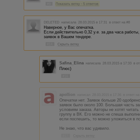
#9
Показать ветку - 5 ответов
DELETED
написала 28.03.2015 в 17:31
в ответ на #8
Наверное, у Вас опечатка.
Если действительно 0,32 у.е. за два часа работы
заявок в Вашем тендере.
#14
Скрыть ветку
Safina_Elina
написала 28.03.2015 в 17:33
в о
Плюс)
#16
apollion
написал 28.03.2015 в 17:36
в ответ на
Опечатки нет. Заявок больше 20 одобрено
заявок было около 100. Большая часть за
условиям заказа. Авторы не хотят читать
группу в ВК. Его можно не спеша выполни
если поспешить, то можно уложиться в п
Не знаю, что вас удивило.
#17
Скрыть ветку