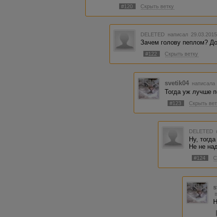
#120
Скрыть ветку
DELETED
написал 29.03.2015
Зачем голову пеплом? Дос
#122
Скрыть ветку
svetik04
написала 
Тогда уж лучше п
#123
Скрыть вет
DELETED
Ну, тогда
Не не на
#124
С
s
Н