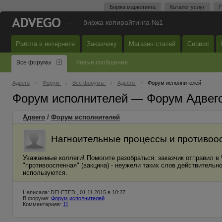
Биржа маркетинга
Каталог услуг
П
—
биржа копирайтинга №1
Работа в интернете
Заказчику
Магазин статей
Сервис
Все форумы
Новые сообщения
Адвего
Форум
Все форумы
Адвего
Форум исполнителей
Форум исполнителей — Форум Адвег
Адвего
/
Форум исполнителей
Нагноительные процессы и противоо
Уважаемые коллеги! Помогите разобраться: заказчик отправил в 
"противооспенная" (вакцина) - неужели таких слов действительн
используются.
Написала: DELETED , 01.11.2015 в 10:27
В форуме:
Форум исполнителей
Комментариев:
11