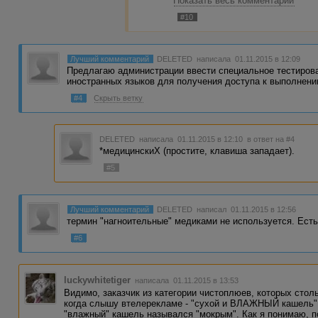
Показать весь комментарий
упирался и заменил бы эти фра
с Вами согласен. Но, видать, дел
#10
Лучший комментарий
DELETED
написала 01.11.2015 в 12:09
Предлагаю администрации ввести специальное тестирова
иностранных языков для получения доступа к выполнени
#4
Скрыть ветку
DELETED
написала 01.11.2015 в 12:10
в ответ на #4
*медицинскиХ (простите, клавиша западает).
#5
Лучший комментарий
DELETED
написал 01.11.2015 в 12:56
термин "нагноительные" медиками не используется. Ест
#6
luckywhitetiger
написала 01.11.2015 в 13:53
Видимо, заказчик из категории чистоплюев, которых стол
когда слышу втелерекламе - "сухой и ВЛАЖНЫЙ кашель".
"влажный" кашель назывался "мокрым". Как я понимаю, п