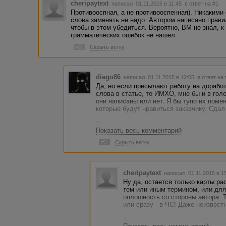
cheripaytext
написал 01.11.2015 в 11:45
в ответ на #1
Противооспная, а не противооспенная). Никаким
слова заменять не надо. Автором написано прави
чтобы в этом убедиться. Вероятно, ВМ не знал, к
грамматических ошибок не нашел.
#2
Скрыть ветку
diego86
написал 01.11.2015 в 12:05
в ответ на
Да, но если присылают работу на доработк
слова в статье, то ИМХО, мне бы и в гол
они написаны или нет. Я бы тупо их поме
которые будут нравиться заказчику. Сдал
Есть доработки, где реально доработка…А
Показать весь комментарий
плебеям было понятно и отправь работу н
#3
Скрыть ветку
cheripaytext
написал 01.11.2015 в 
Ну да, остается только карты рас
тем или иным термином, или для
оплошность со стороны автора. 
или сразу - в ЧС! Даже неизвестн
Думаю, если бы прислал на дора