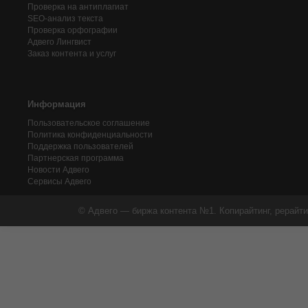
Проверка на антиплагиат
SEO-анализ текста
Проверка орфографии
Адвего
Лингвист
Заказ контента и услуг
Информация
Пользовательское соглашение
Политика конфиденциальности
Поддержка пользователей
Партнерская программа
Новости Адвего
Сервисы Адвего
© Адвего — биржа контента №1. Копирайтинг, рерайти