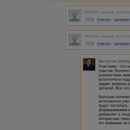
DELETED
написала 21.11.201
#18
Ответить
/
Цитироват
DELETED
написала 21.11.201
#19
Ответить
/
Цитироват
Белоусов (adveg
Участники - это 
участие. Количес
количеством заяв
исполнители пода
задает вопросы к
деталей. Все это
Большое количест
исполнители уже 
будут поступать.
формированием к
добавляет в тенд
интересные темы 
его внимание за 