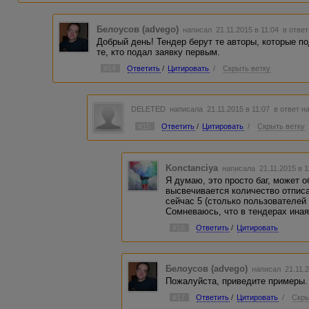
Белоусов (advego)
написал 21.11.2015 в 11:04
в ответ
Добрый день! Тендер берут те авторы, которые по
те, кто подал заявку первым.
#14
Ответить
/
Цитировать
/
Скрыть ветку
DELETED
написала 21.11.2015 в 11:07
в ответ н
#15
Ответить
/
Цитировать
/
Скрыть ветку
Konctanciya
написала 21.11.2015 в 
Я думаю, это просто баг, может 
высвечивается количество отписа
сейчас 5 (столько пользователей
Сомневаюсь, что в тендерах иная
#16
Ответить
/
Цитировать
Белоусов (advego)
написал 21.11.2
Пожалуйста, приведите примеры.
#17
Ответить
/
Цитировать
/
Скры