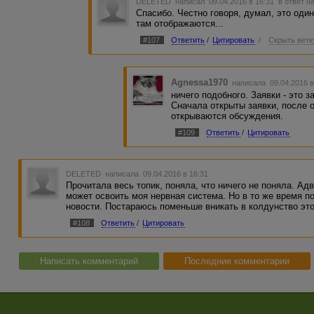
DELETED
написал 09.04.2016 в 16:31
в ответ н
Спасибо. Честно говоря, думал, это один
там отображаются...
#107
Ответить
/
Цитировать
/
Скрыть ветк
Agnessa1970
написала 09.04.2016 
ничего подобного. Заявки - это з
Сначала открыты заявки, после 
открываются обсуждения.
#109
Ответить
/
Цитировать
DELETED
написала 09.04.2016 в 16:31
Прочитала весь топик, поняла, что ничего не поняла. Ад
может освоить моя нервная система. Но в то же время по
новости. Постараюсь поменьше вникать в колдунство это
#108
Ответить
/
Цитировать
Написать комментарий
Последние комментарии