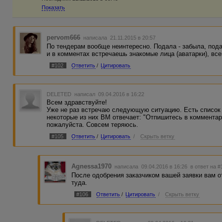
Показать
pervom666
написала 21.11.2015 в 20:57
По тендерам вообще неинтересно. Подала - забыла, пода
и в комментах встречаешь знакомые лица (аватарки), все
#102
Ответить
/
Цитировать
DELETED
написал 09.04.2016 в 16:22
Всем здравствуйте!
Уже не раз встречаю следующую ситуацию. Есть список 
некоторые из них ВМ отвечает: "Отпишитесь в комментар
пожалуйста. Совсем теряюсь.
#105
Ответить
/
Цитировать
/
Скрыть ветку
Agnessa1970
написала 09.04.2016 в 16:26
в ответ на #
После одобрения заказчиком вашей заявки вам о
туда.
#106
Ответить
/
Цитировать
/
Скрыть ветку