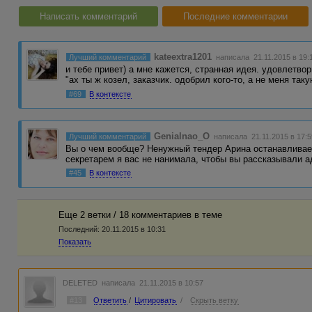
Написать комментарий
Последние комментарии
kateextra1201
Лучший комментарий
написала 21.11.2015 в 19:
и тебе привет) а мне кажется, странная идея. удовлетво
"ах ты ж козел, заказчик. одобрил кого-то, а не меня так
#69
В контексте
Genialnao_O
Лучший комментарий
написала 21.11.2015 в 17:5
Вы о чем вообще? Ненужный тендер Арина останавливает
секретарем я вас не нанимала, чтобы вы рассказывали 
#45
В контексте
Еще 2 ветки / 18 комментариев в темe
Последний:
20.11.2015 в 10:31
Показать
DELETED
написала 21.11.2015 в 10:57
#13
Ответить
/
Цитировать
/
Скрыть ветку