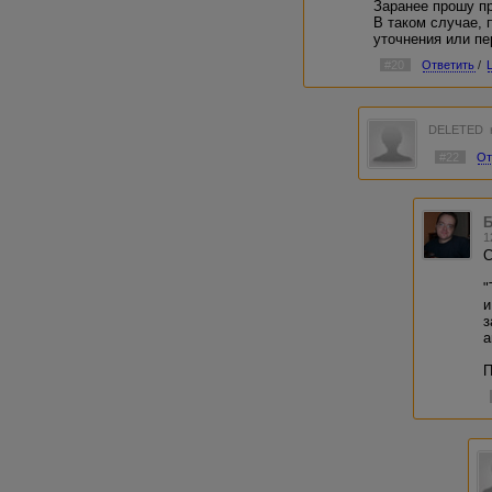
Заранее прошу пр
В таком случае,
уточнения или п
#20
Ответить
/
DELETED
#22
От
Б
1
С
"
и
з
а
П