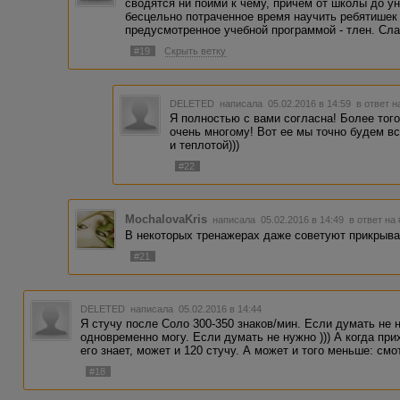
сводятся ни пойми к чему, причем от школы до уни
бесцельно потраченное время научить ребятишек 
предусмотренное учебной программой - тлен. Сл
#19
Скрыть ветку
DELETED
написала 05.02.2016 в 14:59
в ответ н
Я полностью с вами согласна! Более того
очень многому! Вот ее мы точно будем в
и теплотой)))
#22
MochalovaKris
написала 05.02.2016 в 14:49
в ответ на
В некоторых тренажерах даже советуют прикрыва
#21
DELETED
написала 05.02.2016 в 14:44
Я стучу после Соло 300-350 знаков/мин. Если думать не н
одновременно могу. Если думать не нужно ))) А когда при
его знает, может и 120 стучу. А может и того меньше: смо
#18