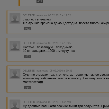
#39
DELETED
написал 05.02.2016 в 19:02
старпост впечатлил
я в лучшие времена до 450 доходил. просто много набир
#32
DELETED
написал 05.02.2016 в 19:45
Постою...позавидую...повздыхаю
10-ю пальцами...1200 в минуту...эх
#33
DELETED
написала 05.02.2016 в 20:31
Судя по отзывам тех, кто печатает вслепую, вы со свои
количеству набранных знаков в минуту. Поэтому впору в
мастерства)))
#34
DELETED
написал 05.02.2016 в 20:40
Ну десятью пальцами вообще тыщи три получится. Приме