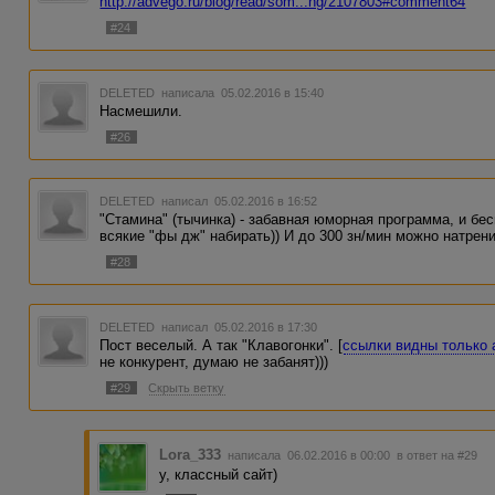
http://advego.ru/blog/read/som...ng/2107803#comment64
#24
DELETED
написала 05.02.2016 в 15:40
Насмешили.
#26
DELETED
написал 05.02.2016 в 16:52
"Стамина" (тычинка) - забавная юморная программа, и б
всякие "фы дж" набирать)) И до 300 зн/мин можно натрен
#28
DELETED
написал 05.02.2016 в 17:30
Пост веселый. А так "Клавогонки". [
ссылки видны только
не конкурент, думаю не забанят)))
#29
Скрыть ветку
Lora_333
написала 06.02.2016 в 00:00
в ответ на #29
у, классный сайт)