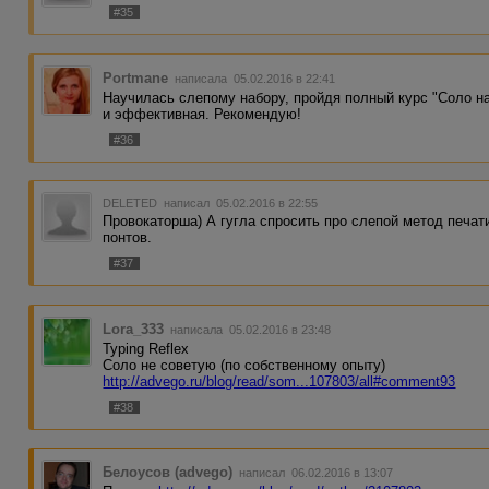
#35
Portmane
написала 05.02.2016 в 22:41
Научилась слепому набору, пройдя полный курс "Соло н
и эффективная. Рекомендую!
#36
DELETED
написал 05.02.2016 в 22:55
Провокаторша) А гугла спросить про слепой метод печа
понтов.
#37
Lora_333
написала 05.02.2016 в 23:48
Typing Reflex
Соло не советую (по собственному опыту)
http://advego.ru/blog/read/som...107803/all#comment93
#38
Белоусов (advego)
написал 06.02.2016 в 13:07