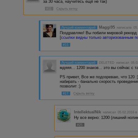
за 30 часа, научитесь ещё не так)
#11
Скрыть ветку
Maggi95
Лучший комментарий
написала 05.
Поздравляю! Вы побили мировой рекорд 
[
ссылки видны только авторизованным п
#15
Лучший комментарий
DELETED
написал 05.0
мдяяя... 1200 знаков... это вы сейчас с 
PS привет, Все же подозреваю, что 120 :
набирать - банально скорость проведен
позволит :)
#17
Скрыть ветку
IntellektualNik
написал 05.02.2016 в
Ну все верно: 1200 (лишний нолик)
#25