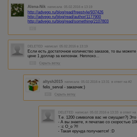
Alena-Nik
написала 05.02.2016 в 13:19
http://advego.ru/blog/read/freestyle/937426
http://advego.ru/blog/read/author/1177900
http://advego.ru/blog/read/something/2107803
#1
DELETED
написал 05.02.2016 в 13:19
Если есть достаточное количество заказов, то вы можете
цене 1 доллар за килознак. Неплохо...
#2
Скрыть ветку
altysh2015
написала 05.02.2016 в 13:31
в ответ на #2
felis_serval - заказчик:)
#3
Скрыть ветку
DELETED
написал 05.02.2016 в 13:33
в ответ на
Т.е. 1200 символов вас не смущает?) Это 
- А вы знаете, я печатаю со скоростью 10
- :c O_o ?!!
- Такая ерунда получается! :D