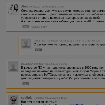
Ahet
написала 05.02.2016 в 14:49
Соло на клавиатуре. Жуткие звуки, которые эта программ
стоять всю жизнь... Действительно помогает: от набивки 
уверенного слепого набора за полтора месяца занятий.
А клавогонки — классная забава, да.. но я за 400+ знако
#20
Скрыть ветку
DELETED
написала 05.02.2016 в 18:54
в ответ на #20
О звуках уже не помню, но результат меня устра
#31
DELETED
написал 05.02.2016 в 15:06
В качестве ПО у нас, радистов-срочников в 1990 году при
овладение печатью на клавиатуре (знак азбуки Морзе в т
почерк радиста НАТОвцы не узнают) выступал злой сержа
для поднятия "интереса к учебе" (50 раз отжаться от пола.
#23
seolinki
написал 05.02.2016 в 15:24
Вот точно такая же тема: