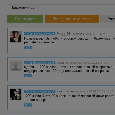
Комментарии
Тема закрыта
Последние комментарии
Учас
Maggi95
Лучший комментарий
написала 05.02.2016 в 14:18
Поздравляю! Вы побили мировой рекорд :) http://www.shkola-
pechati-750-znakov/
...
#15
Лучший комментарий
DELETED
написал 05.02.2016 в 14:32
мдяяя... 1200 знаков... это вы сейчас с такой скоростью 
подозреваю, что 120 :) ну нереально с такой скоростью
..
#17
Eva_Peron
Лучший комментарий
написала 05.02.2016 в 13:40
1200 зн/мин? это 20 зн/сек - с такой частотой даже робот
то еще поверю
#10