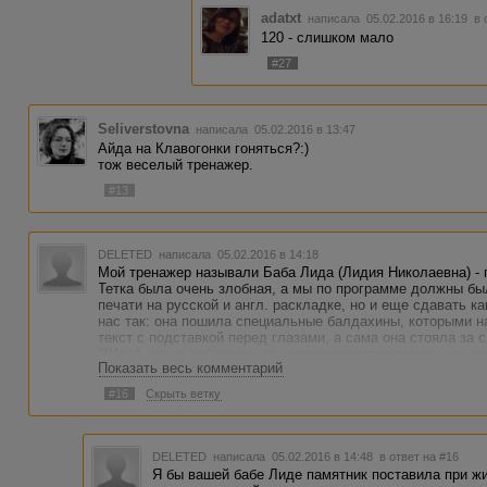
adatxt
написала 05.02.2016 в 16:19
в 
120 - слишком мало
#27
Seliverstovna
написала 05.02.2016 в 13:47
Айда на Клавогонки гоняться?:)
тож веселый тренажер.
#13
DELETED
написала 05.02.2016 в 14:18
Мой тренажер называли Баба Лида (Лидия Николаевна) - 
Тетка была очень злобная, а мы по программе должны бы
печати на русской и англ. раскладке, но и еще сдавать к
нас так: она пошила специальные балдахины, которыми н
текст с подставкой перед глазами, а сама она стояла за 
"*Имя*, ох не наберешь нужного количества знаков, не по
Показать весь комментарий
получишь диплом". Не знаю почему, но работало (не знаю
сдать норматив), за что теперь ей огромное спасибо.
#16
Скрыть ветку
DELETED
написала 05.02.2016 в 14:48
в ответ на #16
Я бы вашей бабе Лиде памятник поставила при ж