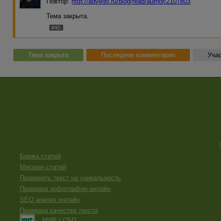
Повтор:
http://advego.ru/blog/read/author/2107803
Тема закрыта.
#40
Тема закрыта
Последние комментарии
Учас
Биржа статей
Магазин статей
Проверить текст на уникальность
Проверка орфографии онлайн
SEO анализ онлайн
Проверка качества текста
МИР / СБП