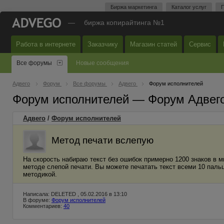
Биржа маркетинга
Каталог услуг
П
—
биржа копирайтинга №1
Работа в интернете
Заказчику
Магазин статей
Сервис
Все форумы
Новые сообщения
Адвего
Форум
Все форумы
Адвего
Форум исполнителей
Форум исполнителей — Форум Адвег
Адвего
/
Форум исполнителей
Метод печати вслепую
На скорость набираю текст без ошибок примерно 1200 знаков в ми
методе слепой печати. Вы можете печатать текст всеми 10 пальц
методикой.
Написала: DELETED , 05.02.2016 в 13:10
В форуме:
Форум исполнителей
Комментариев:
40