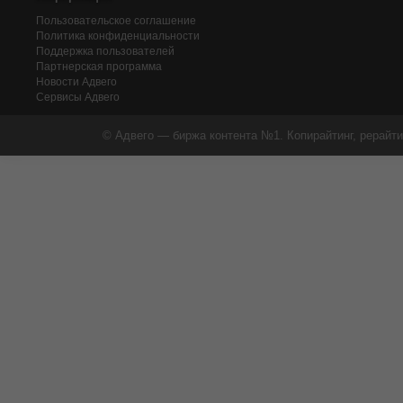
Пользовательское соглашение
Политика конфиденциальности
Поддержка пользователей
Партнерская программа
Новости Адвего
Сервисы Адвего
© Адвего — биржа контента №1. Копирайтинг, рерайти