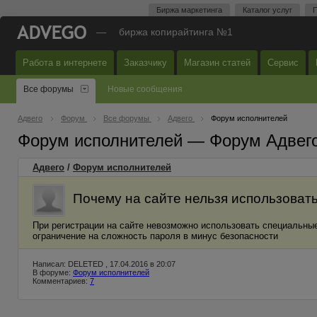
Биржа маркетинга
Каталог услуг
П
—
биржа копирайтинга №1
Работа в интернете
Заказчику
Магазин статей
Сервис
Все форумы
Новые сообщения
Адвего
Форум
Все форумы
Адвего
Форум исполнителей
Форум исполнителей — Форум Адвег
Адвего
/
Форум исполнителей
Почему на сайте нельзя использоват
При регистрации на сайте невозможно использовать специальные
ограничение на сложность пароля в минус безопасности
Написал: DELETED , 17.04.2016 в 20:07
В форуме:
Форум исполнителей
Комментариев:
7