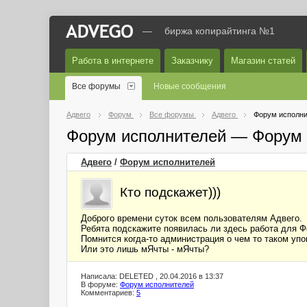
—
биржа копирайтинга №1
Работа в интернете
Заказчику
Магазин статей
Все форумы
Новые сообщения
Адвего
Форум
Все форумы
Адвего
Форум исполни
Форум исполнителей — Форум 
Адвего
/
Форум исполнителей
Кто подскажет)))
Доброго времени суток всем пользователям Адвего.
Ребята подскажите появилась ли здесь работа для Ф
Помнится когда-то администрация о чем то таком упо
Или это лишь мЯчты - мЯчты?
Написала: DELETED , 20.04.2016 в 13:37
В форуме:
Форум исполнителей
Комментариев:
5