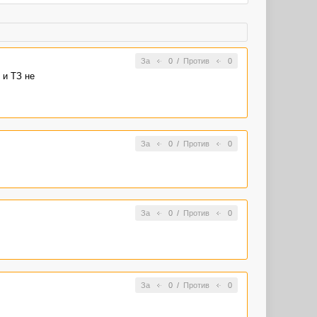
За
0
/
Против
0
 и ТЗ не
За
0
/
Против
0
За
0
/
Против
0
За
0
/
Против
0