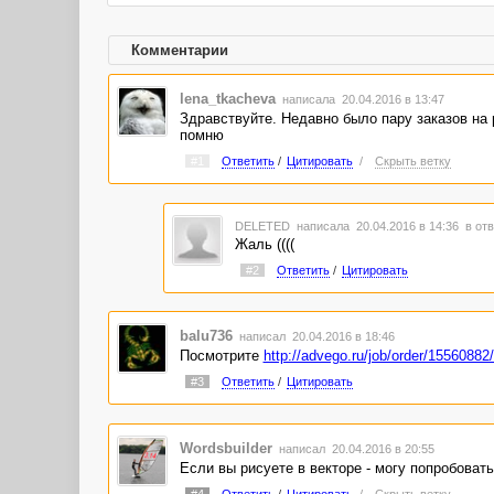
Комментарии
lena_tkacheva
написала 20.04.2016 в 13:47
Здравствуйте. Недавно было пару заказов на 
помню
#1
Ответить
/
Цитировать
/
Скрыть ветку
DELETED
написала 20.04.2016 в 14:36
в отв
Жаль ((((
#2
Ответить
/
Цитировать
balu736
написал 20.04.2016 в 18:46
Посмотрите
http://advego.ru/job/order/15560882
#3
Ответить
/
Цитировать
Wordsbuilder
написал 20.04.2016 в 20:55
Если вы рисуете в векторе - могу попробовать
#4
Ответить
/
Цитировать
/
Скрыть ветку