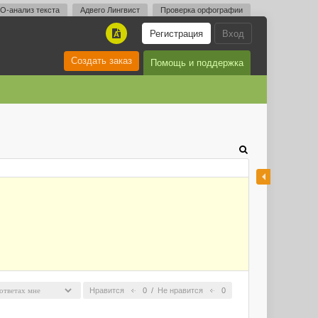
O-анализ текста
Адвего Лингвист
Проверка орфографии
Регистрация
Вход
A
Создать заказ
Помощь и поддержка
Нравится
0
/
Не нравится
0