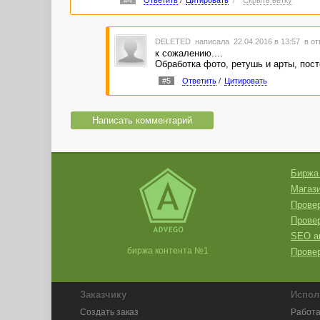
DELETED
написала 22.04.2016 в 13:57
в от
к сожалению....
Обработка фото, ретушь и арты, пост
#5
Ответить
/
Цитировать
Написать комментарий
Биржа
Магази
Провер
Прове
SEO а
биржа контента №1
Провер
Заказчику
Испол
Создать заказ
Работа