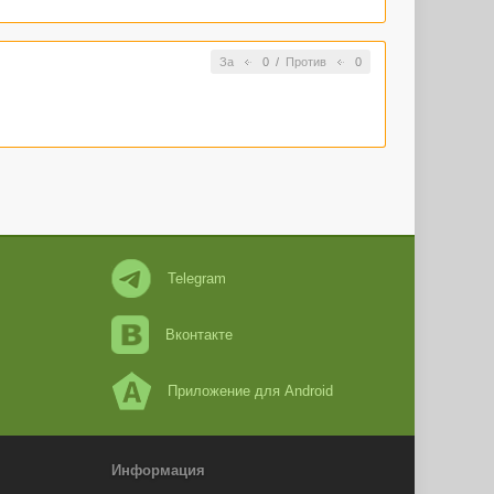
За
0
/
Против
0
Telegram
Вконтакте
Приложение для Android
Информация