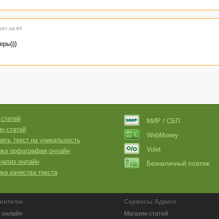
вет на #4
еры)))
 статей
МИР / СБП
н статей
WebMoney
ить текст на уникальность
Volet
рка орфографии онлайн
нализ онлайн
Безналичный платеж
ка качества текста
нителю
Сервисы Адвего
 онлайн
Магазин статей