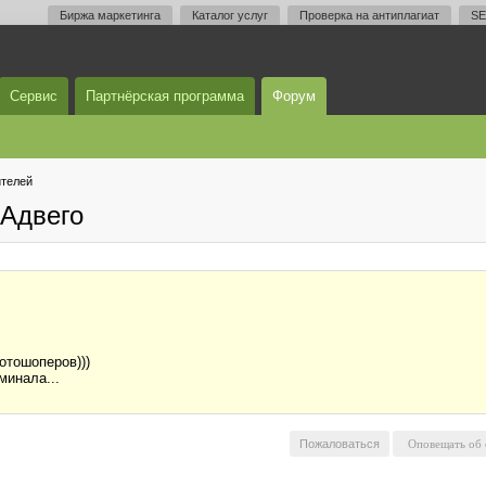
Биржа маркетинга
Каталог услуг
Проверка на антиплагиат
SE
Сервис
Партнёрская программа
Форум
телей
Адвего
отошоперов)))
минала...
Пожаловаться