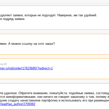
удаляют заявки, которые не подходят. Наверное, им так удобней.
е подряд заявки.
явки. А можно ссылку на этот заказ?
 на #2
ego.ru/job/order/17623680/?redirect=1
а удалена. Обратите внимание, пожалуйста: подобные заявки, состоящи
ются неинформативными, они ничего не говорят заказчику о том, почему 
уем создать качественное портфолио и использовать его при размещени
g/read/faq_author/2709382