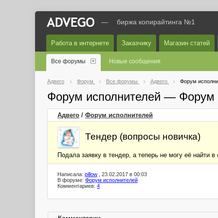
—
биржа копирайтинга №1
Работа в интернете
Заказчику
Магазин статей
Все форумы
Новые сообщения
Адвего
Форум
Все форумы
Адвего
Форум исполни
Форум исполнителей — Форум 
Адвего
/
Форум исполнителей
Тендер (вопросы новичка)
Подала заявку в тендер, а теперь не могу её найти в
Написала:
pillow
, 23.02.2017 в 00:03
В форуме:
Форум исполнителей
Комментариев:
4