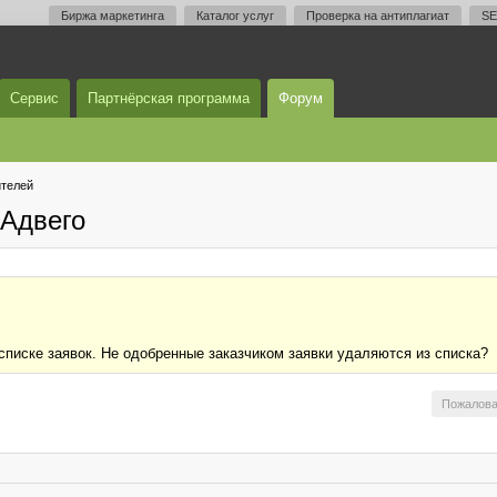
Биржа маркетинга
Каталог услуг
Проверка на антиплагиат
SE
Сервис
Партнёрская программа
Форум
телей
Адвего
 списке заявок. Не одобренные заказчиком заявки удаляются из списка?
Пожалова