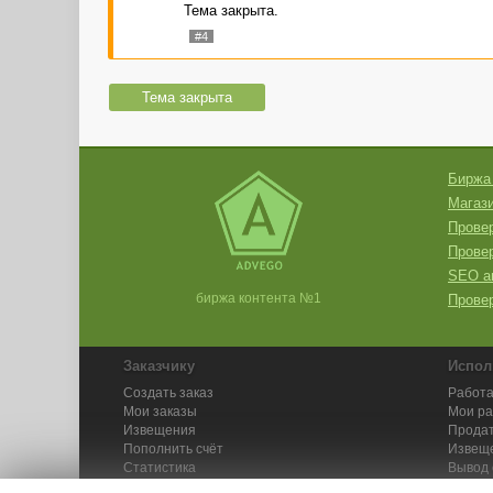
Тема закрыта.
#4
Тема закрыта
Биржа
Магази
Провер
Прове
SEO а
биржа контента №1
Провер
Заказчику
Испол
Создать заказ
Работа
Мои заказы
Мои р
Извещения
Продат
Пополнить счёт
Извещ
Статистика
Вывод 
API
Инстру