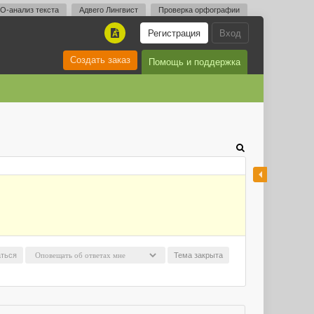
O-анализ текста
Адвего Лингвист
Проверка орфографии
Регистрация
Вход
A
Создать заказ
Помощь и поддержка
ться
Тема закрыта