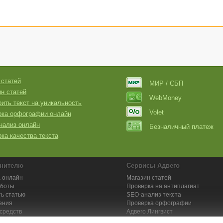
 статей
МИР / СБП
н статей
WebMoney
ить текст на уникальность
Volet
рка орфографии онлайн
нализ онлайн
Безналичный платеж
ка качества текста
нителю
Сервисы Адвего
 онлайн
Магазин статей
аботы
Проверка на антиплагиат
ь статью
SEO-анализ текста
ения
Проверка орфографии
средств
Адвего
Лингвист
кции для исполнителей
Заказ контента и услуг