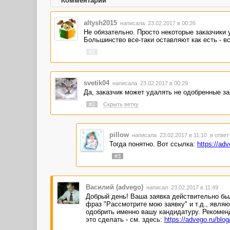
Комментарии
altysh2015
написала 23.02.2017 в 00:26
Не обязательно. Просто некоторые заказчики 
Большинство все-таки оставляют как есть - вс
#1
svetik04
написала 23.02.2017 в 00:29
Да, заказчик может удалять не одобренные за
#2
Скрыть ветку
pillow
написала 23.02.2017 в 11:10
в ответ
Тогда понятно. Вот ссылка:
https://adv
#3
Василий (advego)
написал 23.02.2017 в 11:49
Добрый день! Ваша заявка действительно был
фраз "Рассмотрите мою заявку" и т.д., явля
одобрить именно вашу кандидатуру. Рекоменд
это сделать - см. здесь:
https://advego.ru/blo