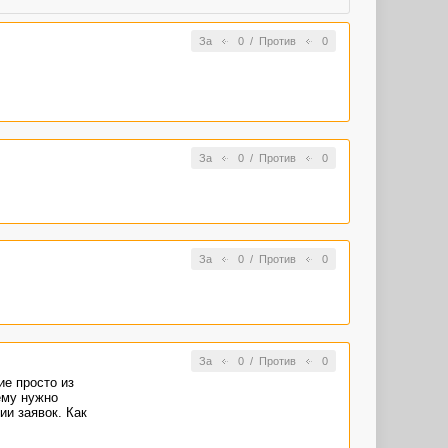
За
0
/
Против
0
За
0
/
Против
0
За
0
/
Против
0
За
0
/
Против
0
е просто из
ему нужно
и заявок. Как