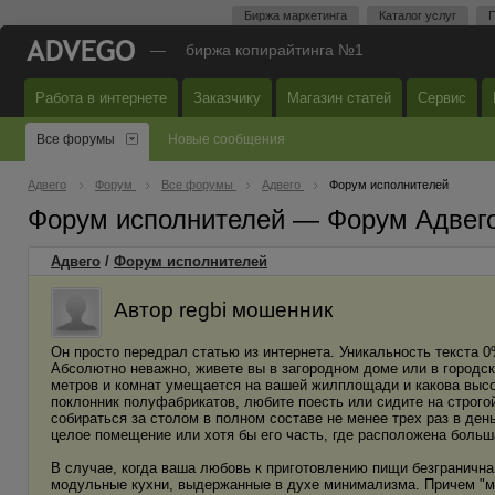
Биржа маркетинга
Каталог услуг
П
—
биржа копирайтинга №1
Работа в интернете
Заказчику
Магазин статей
Сервис
Все форумы
Новые сообщения
Адвего
Форум
Все форумы
Адвего
Форум исполнителей
Форум исполнителей — Форум Адвег
Адвего
/
Форум исполнителей
Автор regbi мошенник
Он просто передрал статью из интернета. Уникальность текста 0%
Абсолютно неважно, живете вы в загородном доме или в городско
метров и комнат умещается на вашей жилплощади и какова высот
поклонник полуфабрикатов, любите поесть или сидите на строго
собираться за столом в полном составе не менее трех раз в ден
целое помещение или хотя бы его часть, где расположена больша
В случае, когда ваша любовь к приготовлению пищи безграничн
модульные кухни, выдержанные в духе минимализма. Причем "м