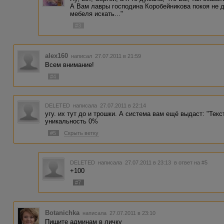
А Вам лавры господина Коробейникова покоя не да
мебеля искать..."
#3
alex160
написал 27.07.2011 в 21:59
Всем внимание!
#4
DELETED
написала 27.07.2011 в 22:14
угу. их тут до и трошки. А система вам ещё выдаст: "Текс
уникальность 0%
#5
Скрыть ветку
DELETED
написала 27.07.2011 в 23:13
в ответ на #5
+100
#7
Botanichka
написала 27.07.2011 в 23:10
Пишите админам в личку