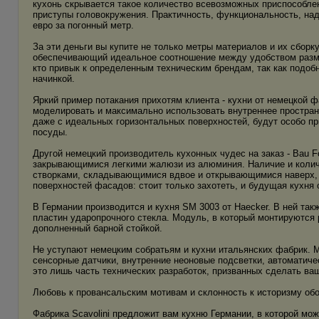
кухонь скрывается такое количество всевозможных приспособлен
приступы головокружения. Практичность, функциональность, наде
евро за погонный метр.
За эти деньги вы купите не только метры материалов и их сборк
обеспечивающий идеальное соотношение между удобством разме
кто привык к определенным техническим брендам, так как подо
начинкой.
Яркий пример потакания прихотям клиента - кухни от немецкой ф
моделировать и максимально использовать внутреннее простран
даже с идеальных горизонтальных поверхностей, будут особо п
посуды.
Другой немецкий производитель кухонных чудес на заказ - Bau F
закрывающимися легкими жалюзи из алюминия. Наличие и количе
створками, складывающимися вдвое и открывающимися наверх, 
поверхностей фасaдoв: стоит только захотеть, и будущая кухня
В Германии производится и кухня SM 3003 от Haecker. В ней та
пластин ударопрочного стекла. Модуль, в который монтируются 
дополненный барной стойкой.
Не уступают немецким собратьям и кухни итальянских фабрик. Мо
сенсорные датчики, внутренние неоновые подсветки, автоматиче
это лишь часть технических разработок, призванных сделать ва
Любовь к провансальским мотивам и склонность к историзму обо
Фабрика Scavolini предложит вам кухню Германии, в которой мо