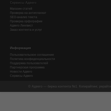
Сервисы Адвего
Магазин статей
Проверка на антиплагиат
SEO-анализ текста
Проверка орфографии
Адвего
Лингвист
Заказ контента и услуг
Информация
Пользовательское соглашение
Политика конфиденциальности
Поддержка пользователей
Партнерская программа
Новости Адвего
Сервисы Адвего
© Адвего — биржа контента №1. Копирайтинг, рерайти