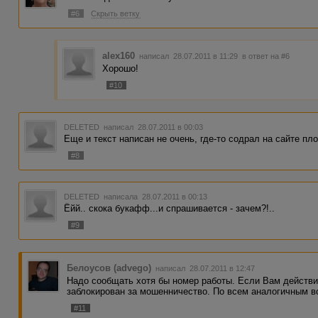
#6
Скрыть ветку
alex160
написал 28.07.2011 в 11:29
в ответ на #6
Хорошо!
#10
DELETED
написал 28.07.2011 в 00:03
Еще и текст написан не очень, где-то содрал на сайте пл
#8
DELETED
написала 28.07.2011 в 00:13
Ёйй.. скока букафф...и спрашивается - зачем?!..
#9
Белоусов (advego)
написал 28.07.2011 в 12:47
Надо сообщать хотя бы номер работы. Если Вам действит
заблокирован за мошенничество. По всем аналогичным в
#11