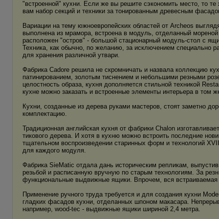
"встроенной" кухни. Если же вы решите сэкономить место, то т
вам набор секций и техники за тонированным древесным фасaдo
Вариации на тему южноевропейских областей от Archeos выглядя
выполнена из мрамора, встроена в модуль, отделанный мореной
расположен "остров" - большой стационарный модуль-стол с я
Техника, как обычно, по желанию, за исключением специально 
для хранения различной утвари.
Фабрика Cadore решила не скромничать и назвала коллекцию ку
патинированием, золотым тиснением и небольшими резными розе
целостность образа, кухня дополняется стильной техникой Resta
кухне можно заказать и встроенные элементы интерьера в том ж
Кухни, созданные из дерева руками мастеров, стоят заметно дор
комплектацию.
Традиционная английская кухня от фабрики Chalon изготавливае
тикового дерева. И хотя в кухню можно встроить последние нови
тщательном воспроизведении старинных форм и технологий XVI
для каждого модуля.
Фабрика SieMatic отдала дань историческим репликам, выпустив P
резьбой и расписанную вручную по старым технологиям. За рез
функциональные выдвижные ящики. Впрочем, вся встраиваемая 
Применение ручного труда требуется и для создания кухни Mod
гладких фасaдoв кухни, отделанных шпоном макасара. Непрерыв
например, wood-tec - выдвижные ящики шириной 2,4 метра.