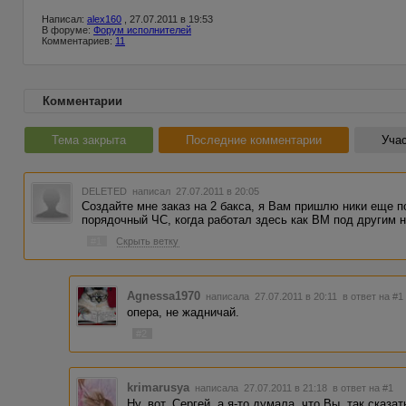
Написал:
alex160
, 27.07.2011 в 19:53
В форуме:
Форум исполнителей
Комментариев:
11
Комментарии
Тема закрыта
Последние комментарии
Учас
DELETED
написал 27.07.2011 в 20:05
Создайте мне заказ на 2 бакса, я Вам пришлю ники еще 
порядочный ЧС, когда работал здесь как ВМ под другим н
#1
Скрыть ветку
Agnessa1970
написала 27.07.2011 в 20:11
в ответ на #1
опера, не жадничай.
#2
krimarusya
написала 27.07.2011 в 21:18
в ответ на #1
Ну, вот, Сергей, а я-то думала, что Вы, так сказа