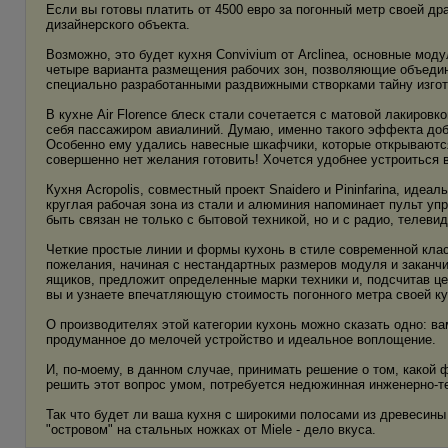
Если вы готовы платить от 4500 евро за погонный метр своей др
дизайнерского объекта.
Возможно, это будет кухня Convivium от Arclinea, основные мо
четыре варианта размещения рабочих зон, позволяющие объедин
специально разработанными раздвижными створками тайну изгот
В кухне Air Florence блеск стали сочетается с матовой лакировк
себя пассажиром авиалиний. Думаю, именно такого эффекта доб
Особенно ему удались навесные шкафчики, которые открываются 
совершенно нет желания готовить! Хочется удобнее устроиться в 
Кухня Acropolis, совместный проект Snaidero и Pininfarina, ид
круглая рабочая зона из стали и алюминия напоминает пульт уп
быть связан не только с бытовой техникой, но и с радио, телеви
Четкие простые линии и формы кухонь в стиле современной клас
пожелания, начиная с нестандартных размеров модуля и заканч
ящиков, предложит определенные марки техники и, подсчитав це
вы и узнаете впечатляющую стоимость погонного метра своей ку
О производителях этой категории кухонь можно сказать одно: в
продуманное до мелочей устройство и идеальное воплощение.
И, по-моему, в данном случае, принимать решение о том, какой 
решить этот вопрос умом, потребуется недюжинная инженерно-те
Так что будет ли ваша кухня с широкими полосами из древесины з
"островом" на стальных ножках от Miele - дело вкуса.