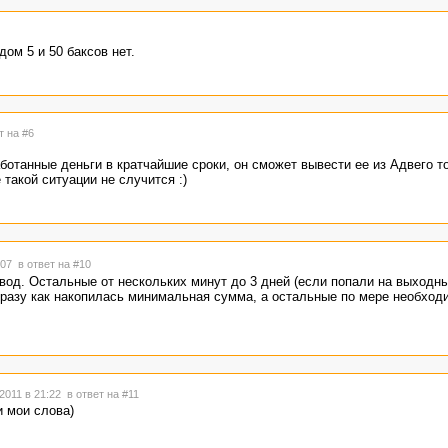
ом 5 и 50 баксов нет.
т на #6
отанные деньги в кратчайшие сроки, он сможет вывести ее из Адвего то
 такой ситуации не случится :)
1:07
в ответ на #10
вод. Остальные от нескольких минут до 3 дней (если попали на выходны
разу как накопилась минимальная сумма, а остальные по мере необход
2011 в 21:22
в ответ на #11
 мои слова)