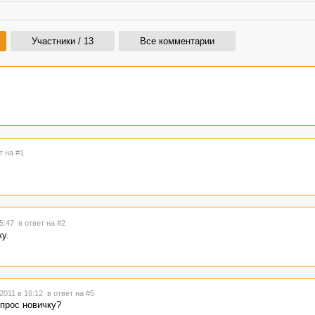
Участники / 13
Все комментарии
т на #1
15:47
в ответ на #2
у.
2011 в 16:12
в ответ на #5
опрос новичку?