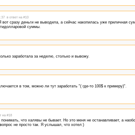
1:37
в ответ на #10
 вот сразу деньги не выводила, а сейчас накопилась уже приличная сум
ятидолларовой суммы.
олько заработала за неделю, столько и вывожу.
ючается в том, можно ли тут заработать "( где-то 100$ к примеру)".
т на #18
понимать, что халявы не бывает. Но это меня не останавливает, а наоб
вопрос не просто так. Я услышал, что хотел:)