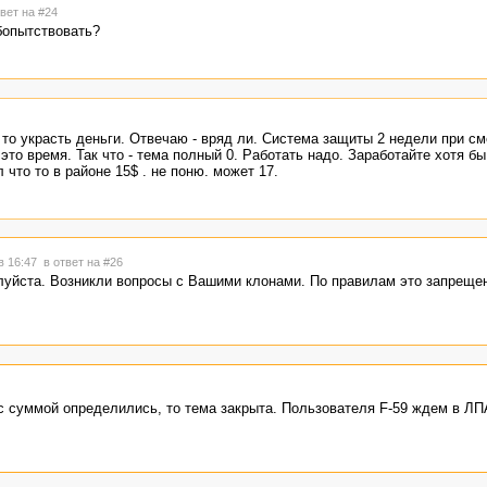
твет на #24
бопытствовать?
 то украсть деньги. Отвечаю - вряд ли. Система защиты 2 недели при с
это время. Так что - тема полный 0. Работать надо. Заработайте хотя б
что то в районе 15$ . не поню. может 17.
в 16:47
в ответ на #26
уйста. Возникли вопросы с Вашими клонами. По правилам это запреще
с суммой определились, то тема закрыта. Пользователя F-59 ждем в ЛП