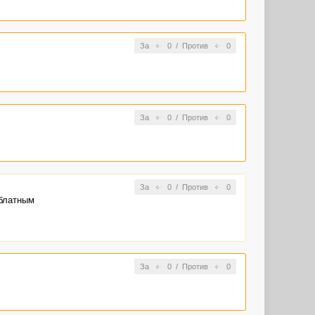
За
0
/
Против
0
За
0
/
Против
0
За
0
/
Против
0
 блатным
За
0
/
Против
0