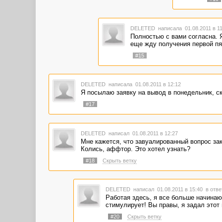
DELETED
написала 01.08.2011 в 1
Полностью с вами согласна. Я
еще жду получения первой п
#15
DELETED
написала 01.08.2011 в 12:12
Я посылаю заявку на вывод в понедельник, ск
#17
DELETED
написал 01.08.2011 в 12:27
Мне кажется, что завуалированный вопрос закл
Колись, аффтор. Это хотел узнать?
#18
Скрыть ветку
DELETED
написал 01.08.2011 в 15:40
в отве
Работая здесь, я все больше начинаю 
стимулирует! Вы правы, я задал этот 
#20
Скрыть ветку