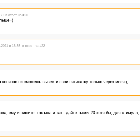
:59
в ответ на #20
ольше=)
.2011 в 16:35
в ответ на #22
за копипаст и сможешь вывести свои пятихатку только через месяц,
ва, ему и пишите, так мол и так.. дайте тысяч 20 хотя бы, для стимула, 