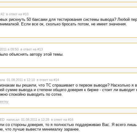
3:42
в ответ на #10
товых рискнуть 50 баксами для тестирования системы вывода? Любой пе
нималкой. Если все ок, сколько бросать потом, не имеет значения.
2011 в 09:50
в ответ на #13
было объяснять автору этой темы.
ла 01.08.2011 в 12:10
в ответ на #14
ризнакам вы решили, что ТС спрашивает о первом выводе? Насколько я в
щей сумме вывода и степени общего доверия к бирже - стоит ли выводит
ожно спокойно выводить по сотке.
ветку
TED
написал 01.08.2011 в 12:28
в ответ на #16
ли со стороны доверия, то я полностью поддерживаю Вас. Я всего лишь
е, что лучше вывести минималку заранее.