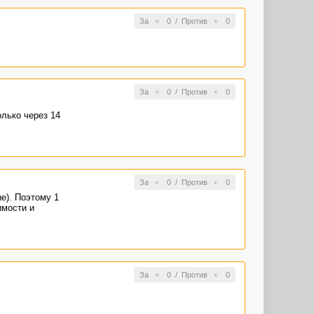
За
0
/
Против
0
За
0
/
Против
0
лько через 14
За
0
/
Против
0
е). Поэтому 1
имости и
За
0
/
Против
0