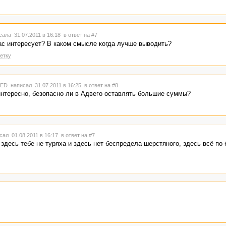
ала 31.07.2011 в 16:18
в ответ на #7
ас интересует? В каком смысле когда лучше выводить?
етку
TED
написал 31.07.2011 в 16:25
в ответ на #8
нтересно, безопасно ли в Адвего оставлять большие суммы?
сал 01.08.2011 в 16:17
в ответ на #7
 здесь тебе не туряха и здесь нет беспредела шерстяного, здесь всё по