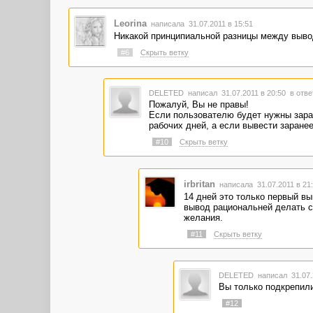
Leorina
написала 31.07.2011 в 15:51
Никакой принципиальной разницы между вывод
#6
Скрыть ветку
DELETED
написал 31.07.2011 в 20:50
в отве
Пожалуй, Вы не правы!
Если пользователю будет нужны зараб
рабочих дней, а если вывести заранее
#10
Скрыть ветку
irbritan
написала 31.07.2011 в 2
14 дней это только первый вы
вывод рациональней делать с
желания.
#11
Скрыть ветку
DELETED
написал 31.07.
Вы только подкрепили
#12