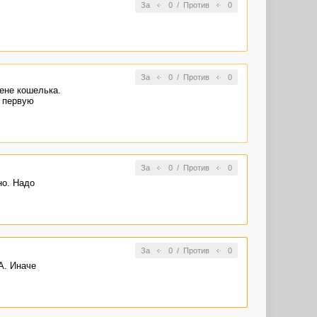
За
0
/
Против
0
За
0
/
Против
0
мене кошелька.
ы первую
За
0
/
Против
0
но. Надо
За
0
/
Против
0
А. Иначе