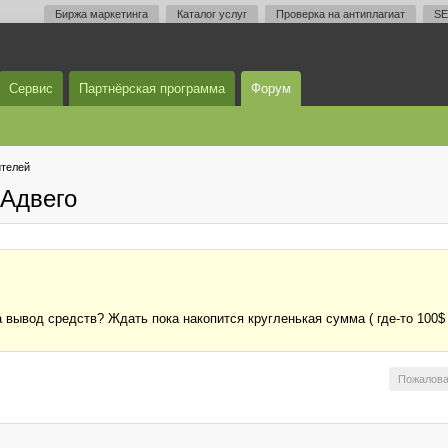
Биржа маркетинга
Каталог услуг
Проверка на антиплагиат
SE
Сервис
Партнёрская программа
Форум
телей
Адвего
 вывод средств? Ждать пока накопится кругленькая сумма ( где-то 100$ 
Пожалова