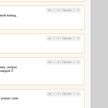
За
0
/
Против
0
рвый вывод,
За
0
/
Против
0
За
0
/
Против
0
ижу, вопрос
 каждые 5
За
0
/
Против
0
 указал свое