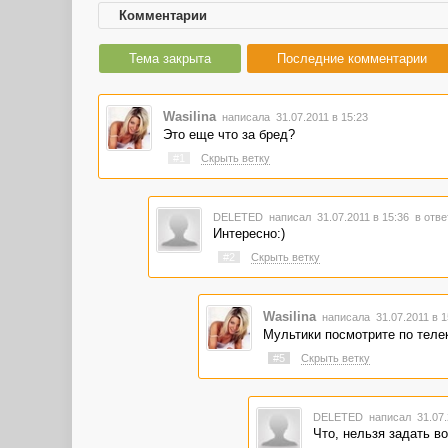
Комментарии
Тема закрыта
Последние комментарии
Wasilina
написала 31.07.2011 в 15:23
Это еще что за бред?
#1
Скрыть ветку
DELETED
написал 31.07.2011 в 15:36
в отве
Интересно:)
#2
Скрыть ветку
Wasilina
написала 31.07.2011 в 
Мультики посмотрите по телек
#5
Скрыть ветку
DELETED
написал 31.07.
Что, нельзя задать в