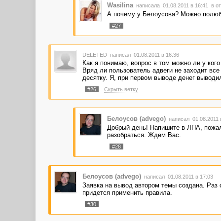
Wasilina
написала 01.08.2011 в 16:41
в о
А почему у Белоусова? Можно полю
#27
DELETED
написал 01.08.2011 в 16:36
Как я понимаю, вопрос в том можно ли у кого
Вряд ли пользователь адвеги не заходит все 
десятку. Я, при первом выводе денег выводил 
#26
Скрыть ветку
Белоусов (advego)
написал 01.08.2011 
Добрый день! Напишите в ЛПА, пожал
разобраться. Ждем Вас.
#28
Белоусов (advego)
написал 01.08.2011 в 17:03
Заявка на вывод автором темы создана. Раз 
придется применить правила.
#30