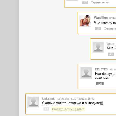
#7
Скрыть ветку
Wasilina
напис
Что именно в
#8
Скрыть в
DELE
Мне и
#9
DELETED
напи
Нээ братуха,
законам.
#23
DELETED
написала 31.07.2011 в 15:43
Сколько хотите, столько и выводите)))
#3
Показать ветку - 1 ответ