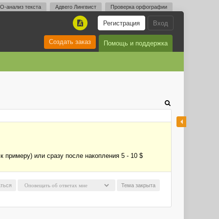
O-анализ текста
Адвего Лингвист
Проверка орфографии
Регистрация
Вход
A
Создать заказ
Помощь и поддержка
к примеру) или сразу после накопления 5 - 10 $
ться
Тема закрыта