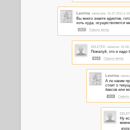
Leorina
написала 31.07.2011 в 2
Вы много знаете идиотов, го
хоть куда, осуществляется ми
#13
Скрыть ветку
DELETED
написал 01.08.
Пожалуй, это и надо 
#14
Скрыть ветку
Leorina
написа
А по каким п
стоит о теку
баксов или м
#16
Скрыть 
DELE
Ну ес
мнени
#19