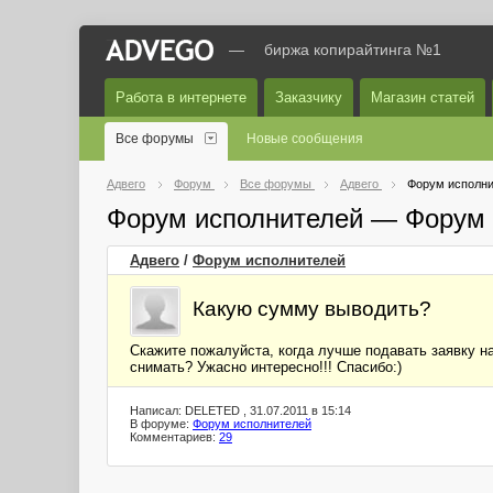
—
биржа копирайтинга №1
Работа в интернете
Заказчику
Магазин статей
Все форумы
Новые сообщения
Адвего
Форум
Все форумы
Адвего
Форум исполни
Форум исполнителей — Форум 
Адвего
/
Форум исполнителей
Какую сумму выводить?
Скажите пожалуйста, когда лучше подавать заявку на
снимать? Ужасно интересно!!! Спасибо:)
Написал: DELETED , 31.07.2011 в 15:14
В форуме:
Форум исполнителей
Комментариев:
29