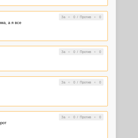
За
0
/
Против
0
ма, а я все
За
0
/
Против
0
За
0
/
Против
0
За
0
/
Против
0
орот