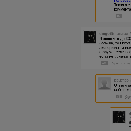
пользова
Такая же
коммента
#7
diego86
написал 2
Я знаю что до 30
больше, то могут
эксперимента выл
форума, если пол
если нет, значит
#8
Скрыть ветку
DELETED
Ответила
себя в к
#9
Скр
d
Д
м