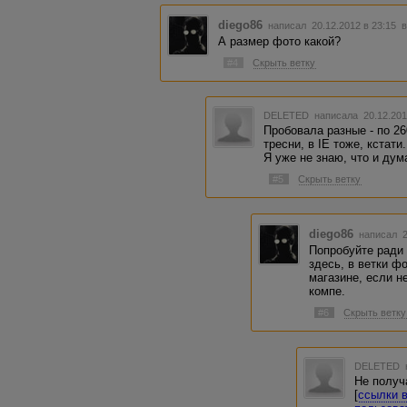
diego86
написал 20.12.2012 в 23:15
в
А размер фото какой?
#4
Скрыть ветку
DELETED
написала 20.12.201
Пробовала разные - по 260
тресни, в IE тоже, кстати.
Я уже не знаю, что и дум
#5
Скрыть ветку
diego86
написал 2
Попробуйте ради
здесь, в ветки ф
магазине, если н
компе.
#6
Скрыть ветку
DELETED
Не получ
[
ссылки 