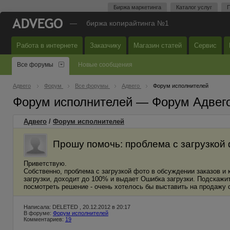
Биржа маркетинга
Каталог услуг
П
—
биржа копирайтинга №1
Работа в интернете
Заказчику
Магазин статей
Сервис
Все форумы
Новые сообщения
Адвего
Форум
Все форумы
Адвего
Форум исполнителей
Форум исполнителей — Форум Адвег
Адвего
/
Форум исполнителей
Прошу помочь: проблема с загрузкой
Приветствую.
Собственно, проблема с загрузкой фото в обсуждении заказов и 
загрузки, доходит до 100% и выдает Ошибка загрузки. Подскажит
посмотреть решение - очень хотелось бы выставить на продажу 
Написала: DELETED , 20.12.2012 в 20:17
В форуме:
Форум исполнителей
Комментариев:
19