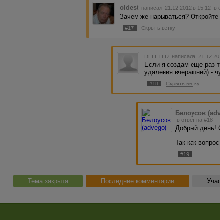
oldest
написал 21.12.2012 в 15:12
в 
Зачем же нарываться? Откройте 
#17
Скрыть ветку
DELETED
написала 21.12.20
Если я создам еще раз т
удаления вчерашней) - ч
#18
Скрыть ветку
Белоусов (ad
в ответ на #18
Добрый день! 
Так как вопро
#19
Тема закрыта
Последние комментарии
Учас