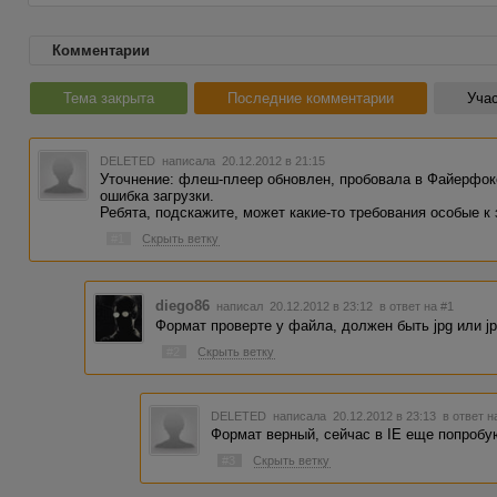
Комментарии
Тема закрыта
Последние комментарии
Учас
DELETED
написала 20.12.2012 в 21:15
Уточнение: флеш-плеер обновлен, пробовала в Файерфокс
ошибка загрузки.
Ребята, подскажите, может какие-то требования особые к
#1
Скрыть ветку
diego86
написал 20.12.2012 в 23:12
в ответ на #1
Формат проверте у файла, должен быть jpg или j
#2
Скрыть ветку
DELETED
написала 20.12.2012 в 23:13
в ответ н
Формат верный, сейчас в IE еще попробую
#3
Скрыть ветку