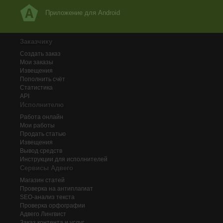
Приложение для Android
Заказчику
Создать заказ
Мои заказы
Извещения
Пополнить счёт
Статистика
API
Исполнителю
Работа онлайн
Мои работы
Продать статью
Извещения
Вывод средств
Инструкции для исполнителей
Сервисы Адвего
Магазин статей
Проверка на антиплагиат
SEO-анализ текста
Проверка орфографии
Адвего
Лингвист
Заказ контента и услуг