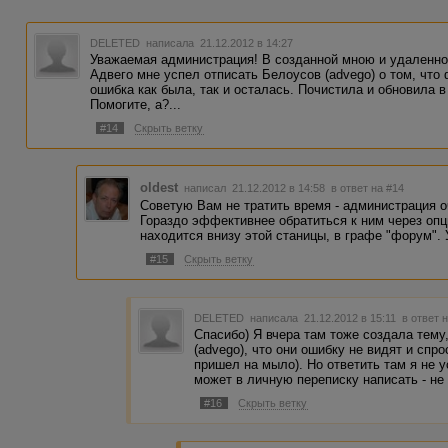
DELETED
написала 21.12.2012 в 14:27
Уважаемая администрация! В созданной мною и удаленно
Адвего мне успел отписать Белоусов (advego) о том, что 
ошибка как была, так и осталась. Почистила и обновила в
Помогите, а?...
#14
Скрыть ветку
oldest
написал 21.12.2012 в 14:58
в ответ на #14
Советую Вам не тратить время - администрация о
Гораздо эффективнее обратиться к ним через опц
находится внизу этой станицы, в графе "форум". 
#15
Скрыть ветку
DELETED
написала 21.12.2012 в 15:11
в ответ 
Спасибо) Я вчера там тоже создала тему
(advego), что они ошибку не видят и спр
пришел на мыло). Но ответить там я не у
может в личную переписку написать - не
#16
Скрыть ветку